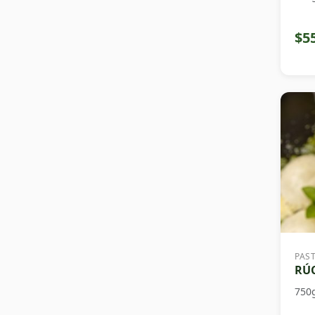
$5
PAS
RÚC
750