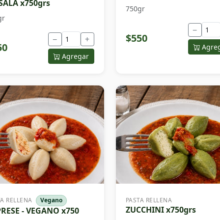
ALA x750grs
750gr
gr
−
$550
−
+
50
Agre
Agregar
TA RELLENA
Vegano
PASTA RELLENA
ZUCCHINI x750grs
RESE - VEGANO x750