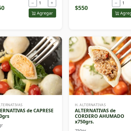
−
+
−
50
$550
Agregar
Agre
LTERNATIVAS
H. ALTERNATIVAS
ERNATIVAS de CAPRESE
ALTERNATIVAS de
0grs
CORDERO AHUMADO
x750grs.
gr
750gr