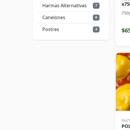
x75
Harinas Alternativas
7
750
Canelones
6
Postres
$6
3
PAS
PO