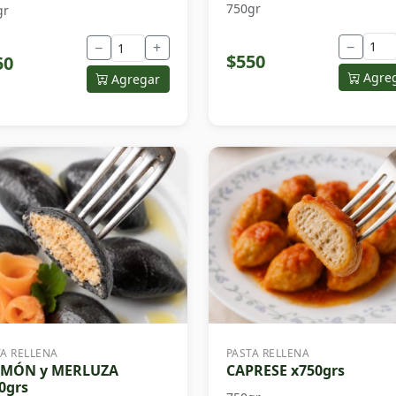
750gr
gr
−
−
+
$550
50
Agre
Agregar
TA RELLENA
PASTA RELLENA
LMÓN y MERLUZA
CAPRESE x750grs
0grs