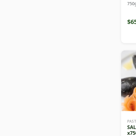
750
$6
PAS
SA
x75