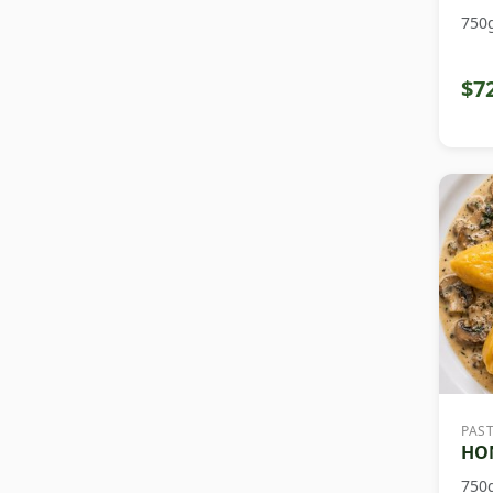
750
$7
PAS
HON
750