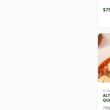
$7
H. A
ALT
QUE
750