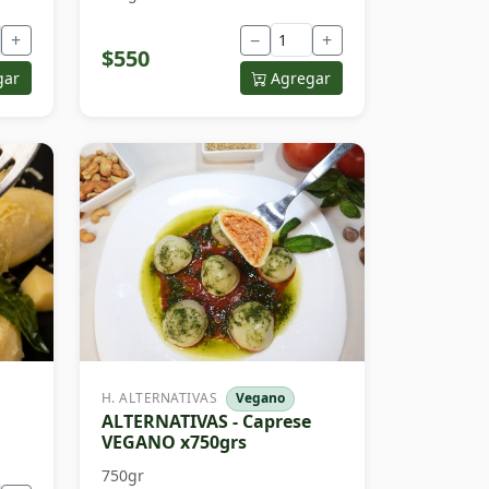
+
−
+
$550
gar
Agregar
H. ALTERNATIVAS
Vegano
ALTERNATIVAS - Caprese
VEGANO x750grs
750gr