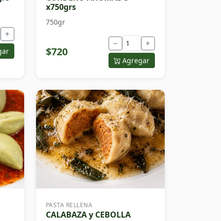
x750grs
750gr
+
−
+
$720
gar
Agregar
PASTA RELLENA
CALABAZA y CEBOLLA