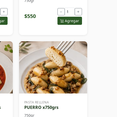
750gr
+
−
+
$550
gar
Agregar
PASTA RELLENA
s
PUERRO x750grs
750gr