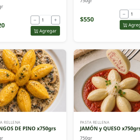
750gr
gr
−
$550
−
+
20
Agre
Agregar
TA RELLENA
PASTA RELLENA
GOS DE PINO x750grs
JAMÓN y QUESO x750gr
gr
750gr