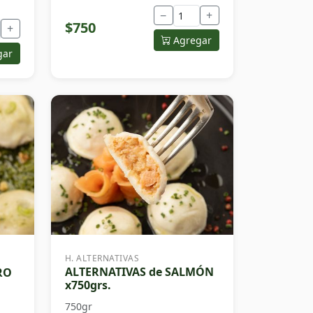
−
+
$750
+
Agregar
gar
H. ALTERNATIVAS
ALTERNATIVAS de SALMÓN
RO
x750grs.
750gr