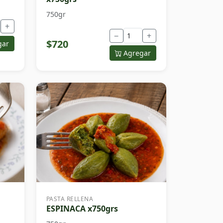
750gr
+
−
+
$720
gar
Agregar
PASTA RELLENA
ESPINACA x750grs