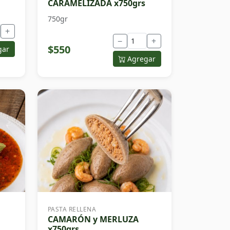
CARAMELIZADA x750grs
750gr
+
−
+
$550
gar
Agregar
PASTA RELLENA
CAMARÓN y MERLUZA
x750grs