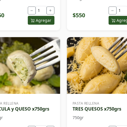
−
+
−
50
$550
Agregar
Agre
TA RELLENA
PASTA RELLENA
ULA y QUESO x750grs
TRES QUESOS x750grs
gr
750gr