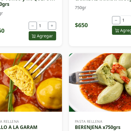
0grs
750gr
gr
−
$650
−
+
50
Agre
Agregar
TA RELLENA
PASTA RELLENA
LLO A LA GARAM
BERENJENA x750grs