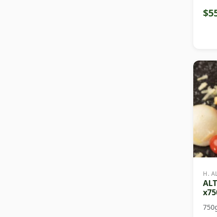
$5
H. A
ALT
x75
750