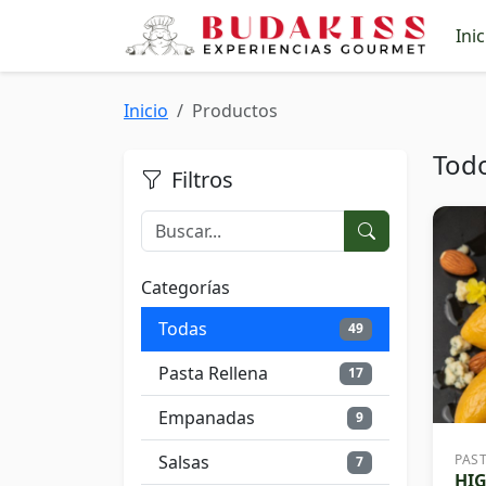
Inic
Inicio
Productos
Tod
Filtros
Categorías
Todas
49
Pasta Rellena
17
Empanadas
9
Salsas
PAS
7
HI