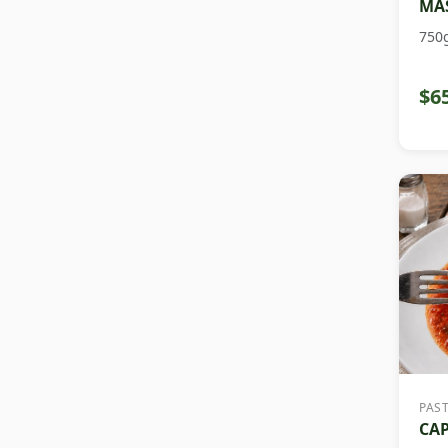
MAS
750
$6
PAS
CAP