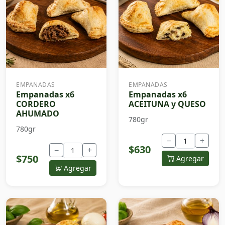
EMPANADAS
EMPANADAS
Empanadas x6
Empanadas x6
CORDERO
ACEITUNA y QUESO
AHUMADO
780gr
780gr
−
+
$630
−
+
$750
Agregar
Agregar