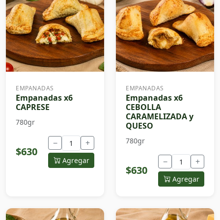
EMPANADAS
EMPANADAS
Empanadas x6
Empanadas x6
CAPRESE
CEBOLLA
CARAMELIZADA y
780gr
QUESO
780gr
−
+
$630
Agregar
−
+
$630
Agregar