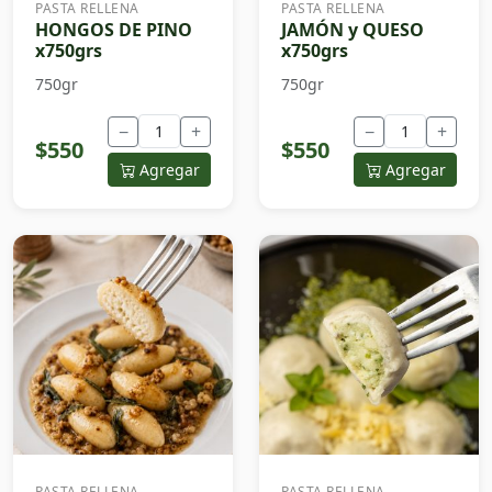
PASTA RELLENA
PASTA RELLENA
HONGOS DE PINO
JAMÓN y QUESO
x750grs
x750grs
750gr
750gr
−
+
−
+
$550
$550
Agregar
Agregar
PASTA RELLENA
PASTA RELLENA