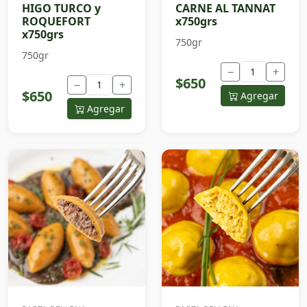
HIGO TURCO y
CARNE AL TANNAT
ROQUEFORT
x750grs
x750grs
750gr
750gr
−
+
$650
−
+
$650
Agregar
Agregar