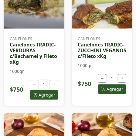
CANELONES
CANELONES
Canelones TRADIC-
Canelones TRADIC-
VERDURAS
ZUCCHINI-VEGANOS
c/Bechamel y Fileto
c/Fileto xKg
xKg
1000gr
1000gr
−
+
$750
−
+
$750
Agregar
Agregar