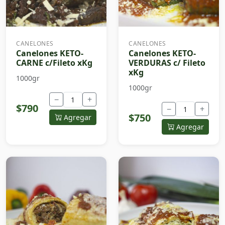
CANELONES
CANELONES
Canelones KETO-
Canelones KETO-
CARNE c/Fileto xKg
VERDURAS c/ Fileto
xKg
1000gr
1000gr
−
+
$790
−
+
$750
Agregar
Agregar