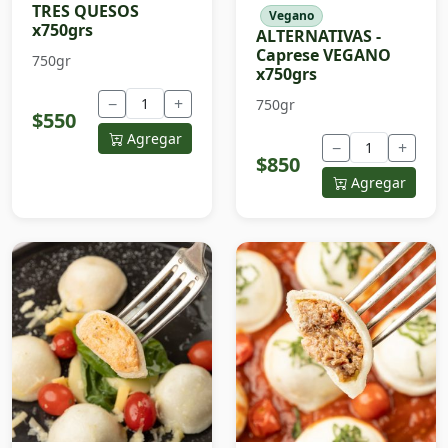
TRES QUESOS
Vegano
x750grs
ALTERNATIVAS -
Caprese VEGANO
750gr
x750grs
−
+
750gr
$550
Agregar
−
+
$850
Agregar