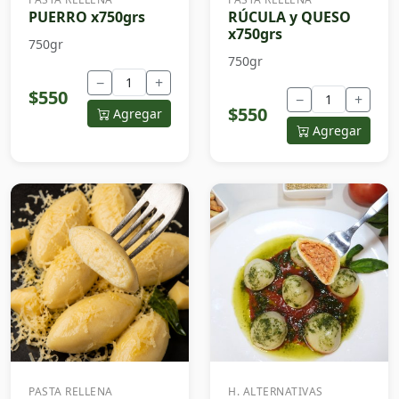
PUERRO x750grs
RÚCULA y QUESO
x750grs
750gr
750gr
−
+
$550
−
+
$550
Agregar
Agregar
PASTA RELLENA
H. ALTERNATIVAS