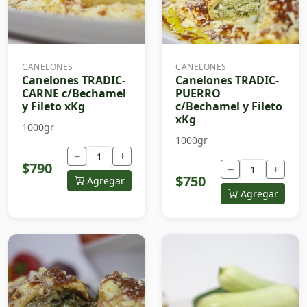
CANELONES
CANELONES
Canelones TRADIC-
Canelones TRADIC-
CARNE c/Bechamel
PUERRO
y Fileto xKg
c/Bechamel y Fileto
xKg
1000gr
1000gr
−
+
$790
−
+
$750
Agregar
Agregar