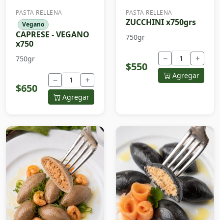
PASTA RELLENA
PASTA RELLENA
ZUCCHINI x750grs
Vegano
CAPRESE - VEGANO
750gr
x750
−
+
750gr
$550
Agregar
−
+
$650
Agregar