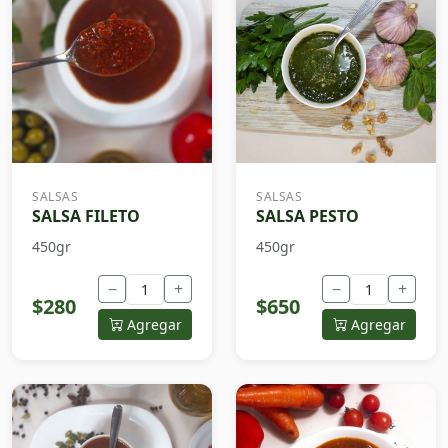
SALSAS
SALSAS
SALSA FILETO
SALSA PESTO
450gr
450gr
−
+
−
+
$280
$650
Agregar
Agregar