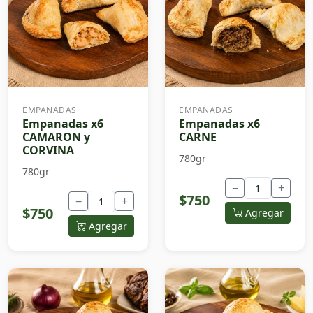
EMPANADAS
EMPANADAS
Empanadas x6
Empanadas x6
CAMARON y
CARNE
CORVINA
780gr
780gr
−
+
$750
−
+
$750
Agregar
Agregar