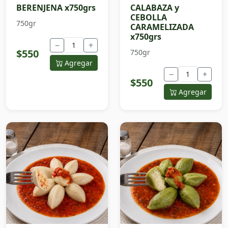
BERENJENA x750grs
CALABAZA y
CEBOLLA
750gr
CARAMELIZADA
x750grs
−
+
$550
750gr
Agregar
−
+
$550
Agregar