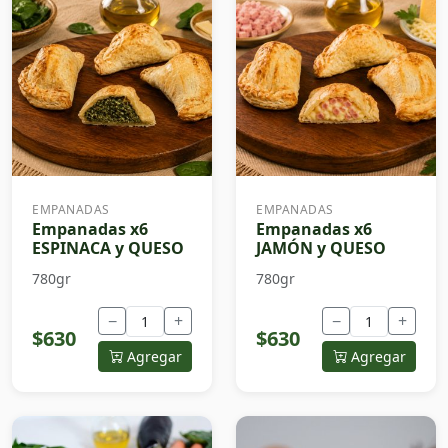
EMPANADAS
EMPANADAS
Empanadas x6
Empanadas x6
ESPINACA y QUESO
JAMÓN y QUESO
780gr
780gr
−
+
−
+
$630
$630
Agregar
Agregar