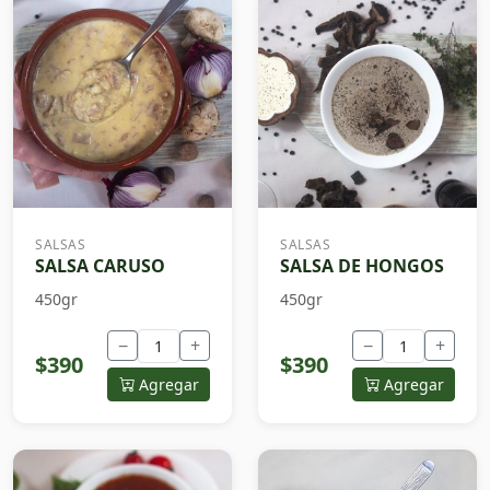
SALSAS
SALSAS
SALSA CARUSO
SALSA DE HONGOS
450gr
450gr
−
+
−
+
$390
$390
Agregar
Agregar