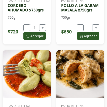
PASTA RELLENA
PASTA RELLENA
CORDERO
POLLO A LA GARAM
AHUMADO x750grs
MASALA x750grs
750gr
750gr
−
+
−
+
$720
$650
Agregar
Agregar
PASTA RELLENA
PASTA RELLENA