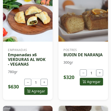
EMPANADAS
POSTRES
Empanadas x6
BUDIN DE NARANJA
VERDURAS AL WOK
300gr
- VEGANAS
780gr
−
+
$320
Agregar
−
+
$630
Agregar