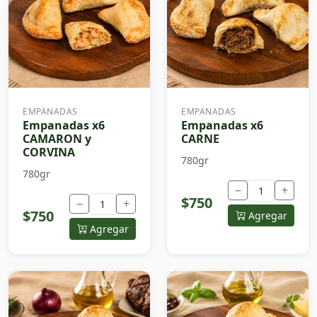
EMPANADAS
EMPANADAS
Empanadas x6
Empanadas x6
CAMARON y
CARNE
CORVINA
780gr
780gr
−
+
$750
−
+
$750
Agregar
Agregar