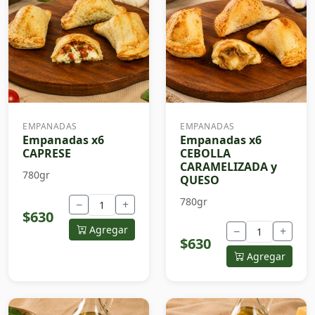
EMPANADAS
EMPANADAS
Empanadas x6
Empanadas x6
CAPRESE
CEBOLLA
CARAMELIZADA y
780gr
QUESO
780gr
−
+
$630
Agregar
−
+
$630
Agregar