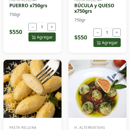
PUERRO x750grs
RÚCULA y QUESO
x750grs
750gr
750gr
−
+
$550
−
+
$550
Agregar
Agregar
PASTA RELLENA
H. ALTERNATIVAS