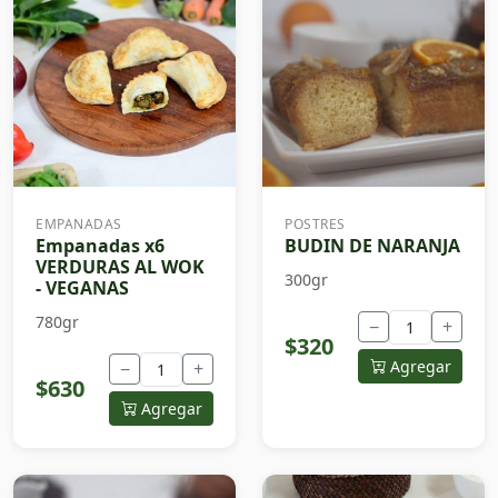
EMPANADAS
POSTRES
Empanadas x6
BUDIN DE NARANJA
VERDURAS AL WOK
300gr
- VEGANAS
780gr
−
+
$320
Agregar
−
+
$630
Agregar