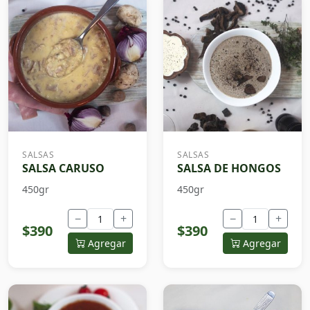
SALSAS
SALSAS
SALSA CARUSO
SALSA DE HONGOS
450gr
450gr
−
+
−
+
$390
$390
Agregar
Agregar