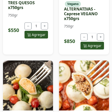
TRES QUESOS
Vegano
x750grs
ALTERNATIVAS -
Caprese VEGANO
750gr
x750grs
−
+
750gr
$550
Agregar
−
+
$850
Agregar