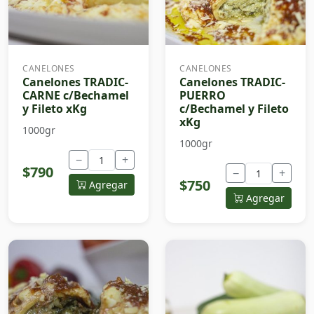
CANELONES
CANELONES
Canelones TRADIC-
Canelones TRADIC-
CARNE c/Bechamel
PUERRO
y Fileto xKg
c/Bechamel y Fileto
xKg
1000gr
1000gr
−
+
$790
−
+
$750
Agregar
Agregar