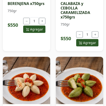
BERENJENA x750grs
CALABAZA y
CEBOLLA
750gr
CARAMELIZADA
x750grs
−
+
$550
750gr
Agregar
−
+
$550
Agregar