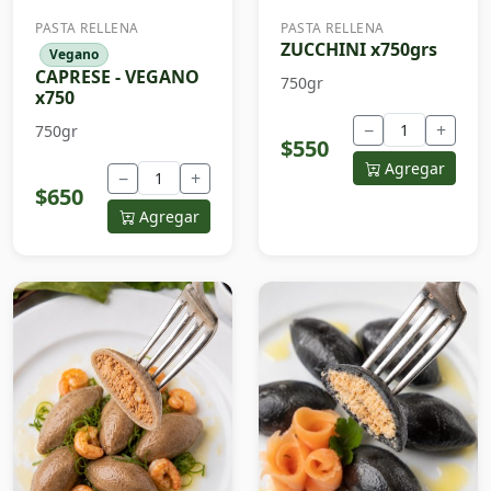
PASTA RELLENA
PASTA RELLENA
ZUCCHINI x750grs
Vegano
CAPRESE - VEGANO
750gr
x750
−
+
750gr
$550
Agregar
−
+
$650
Agregar