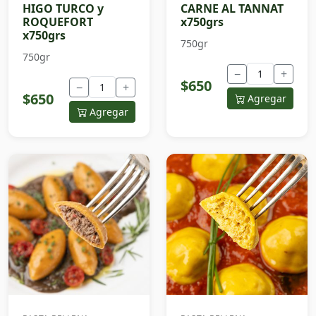
HIGO TURCO y
CARNE AL TANNAT
ROQUEFORT
x750grs
x750grs
750gr
750gr
−
+
$650
−
+
$650
Agregar
Agregar