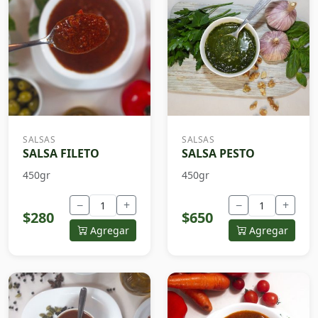
SALSAS
SALSAS
SALSA FILETO
SALSA PESTO
450gr
450gr
−
+
−
+
$280
$650
Agregar
Agregar