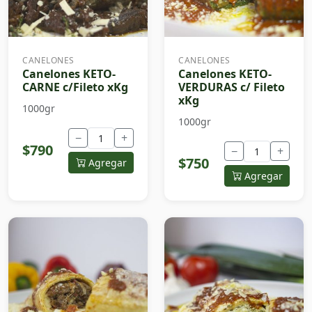
CANELONES
CANELONES
Canelones KETO-
Canelones KETO-
CARNE c/Fileto xKg
VERDURAS c/ Fileto
xKg
1000gr
1000gr
−
+
$790
−
+
$750
Agregar
Agregar