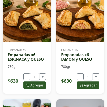
EMPANADAS
EMPANADAS
Empanadas x6
Empanadas x6
ESPINACA y QUESO
JAMÓN y QUESO
780gr
780gr
−
+
−
+
$630
$630
Agregar
Agregar