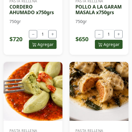
PASTA RELLENA
PASTA RELLENA
CORDERO
POLLO A LA GARAM
AHUMADO x750grs
MASALA x750grs
750gr
750gr
−
+
−
+
$720
$650
Agregar
Agregar
PASTA RELLENA
PASTA RELLENA