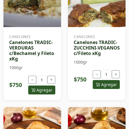
CANELONES
CANELONES
Canelones TRADIC-
Canelones TRADIC-
VERDURAS
ZUCCHINI-VEGANOS
c/Bechamel y Fileto
c/Fileto xKg
xKg
1000gr
1000gr
−
+
$750
−
+
$750
Agregar
Agregar