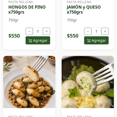
PASTA RELLENA
PASTA RELLENA
HONGOS DE PINO
JAMÓN y QUESO
x750grs
x750grs
750gr
750gr
−
+
−
+
$550
$550
Agregar
Agregar
PASTA RELLENA
PASTA RELLENA