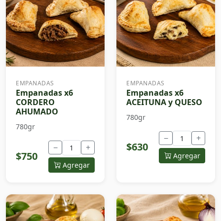
EMPANADAS
EMPANADAS
Empanadas x6
Empanadas x6
CORDERO
ACEITUNA y QUESO
AHUMADO
780gr
780gr
−
+
$630
−
+
$750
Agregar
Agregar