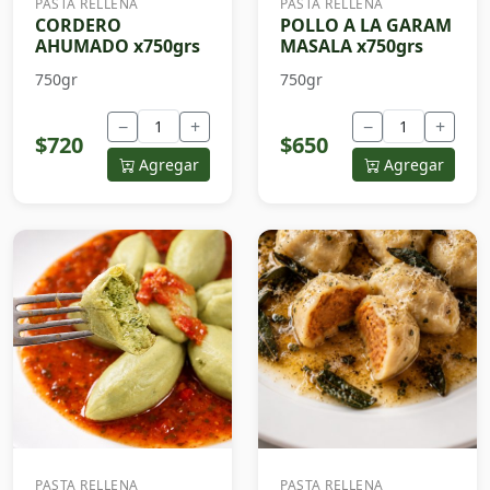
PASTA RELLENA
PASTA RELLENA
CORDERO
POLLO A LA GARAM
AHUMADO x750grs
MASALA x750grs
750gr
750gr
−
+
−
+
$720
$650
Agregar
Agregar
PASTA RELLENA
PASTA RELLENA