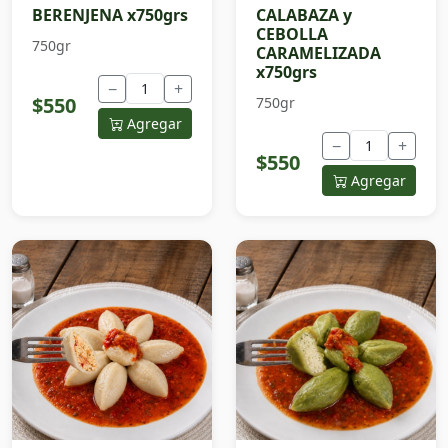
BERENJENA x750grs
CALABAZA y
CEBOLLA
750gr
CARAMELIZADA
x750grs
−
+
$550
750gr
Agregar
−
+
$550
Agregar