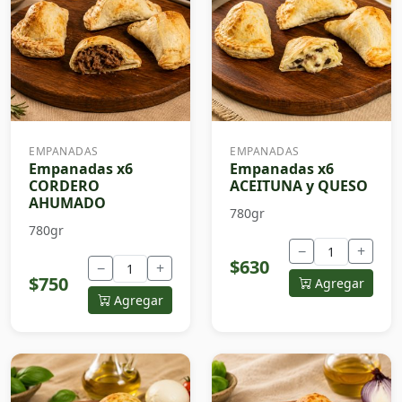
EMPANADAS
EMPANADAS
Empanadas x6
Empanadas x6
CORDERO
ACEITUNA y QUESO
AHUMADO
780gr
780gr
−
+
$630
−
+
$750
Agregar
Agregar