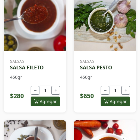
SALSAS
SALSAS
SALSA FILETO
SALSA PESTO
450gr
450gr
−
+
−
+
$280
$650
Agregar
Agregar