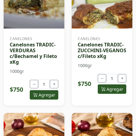
CANELONES
CANELONES
Canelones TRADIC-
Canelones TRADIC-
VERDURAS
ZUCCHINI-VEGANOS
c/Bechamel y Fileto
c/Fileto xKg
xKg
1000gr
1000gr
−
+
$750
−
+
$750
Agregar
Agregar