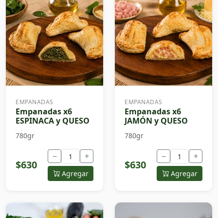
EMPANADAS
EMPANADAS
Empanadas x6
Empanadas x6
ESPINACA y QUESO
JAMÓN y QUESO
780gr
780gr
−
+
−
+
$630
$630
Agregar
Agregar