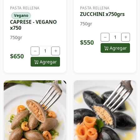
PASTA RELLENA
PASTA RELLENA
ZUCCHINI x750grs
Vegano
CAPRESE - VEGANO
750gr
x750
−
+
750gr
$550
Agregar
−
+
$650
Agregar