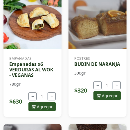
EMPANADAS
POSTRES
Empanadas x6
BUDIN DE NARANJA
VERDURAS AL WOK
300gr
- VEGANAS
780gr
−
+
$320
Agregar
−
+
$630
Agregar