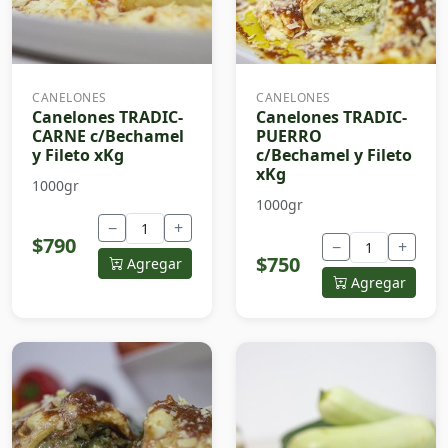
CANELONES
CANELONES
Canelones TRADIC-
Canelones TRADIC-
CARNE c/Bechamel
PUERRO
y Fileto xKg
c/Bechamel y Fileto
xKg
1000gr
1000gr
−
+
$790
−
+
$750
Agregar
Agregar