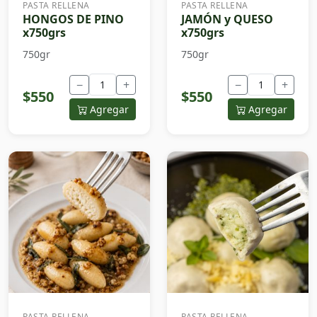
PASTA RELLENA
PASTA RELLENA
HONGOS DE PINO
JAMÓN y QUESO
x750grs
x750grs
750gr
750gr
−
+
−
+
$550
$550
Agregar
Agregar
PASTA RELLENA
PASTA RELLENA