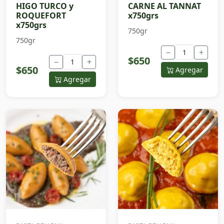
HIGO TURCO y
CARNE AL TANNAT
ROQUEFORT
x750grs
x750grs
750gr
750gr
−
+
$650
−
+
$650
Agregar
Agregar