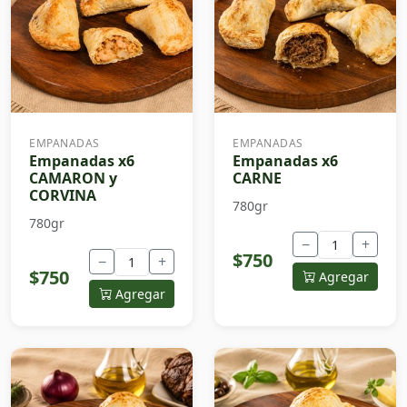
EMPANADAS
EMPANADAS
Empanadas x6
Empanadas x6
CAMARON y
CARNE
CORVINA
780gr
780gr
−
+
$750
−
+
$750
Agregar
Agregar