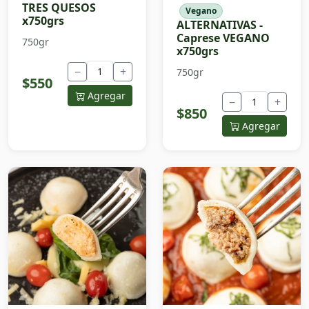
TRES QUESOS
Vegano
x750grs
ALTERNATIVAS -
Caprese VEGANO
750gr
x750grs
−
+
750gr
$550
Agregar
−
+
$850
Agregar