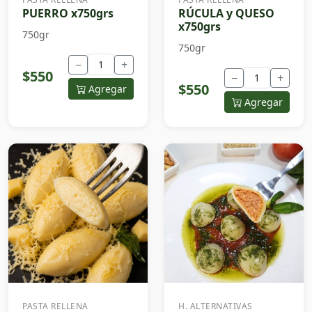
PUERRO x750grs
RÚCULA y QUESO
x750grs
750gr
750gr
−
+
$550
−
+
$550
Agregar
Agregar
PASTA RELLENA
H. ALTERNATIVAS