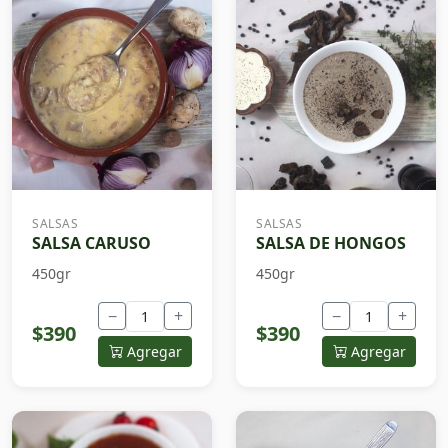
SALSAS
SALSAS
SALSA CARUSO
SALSA DE HONGOS
450gr
450gr
−
+
−
+
$390
$390
Agregar
Agregar