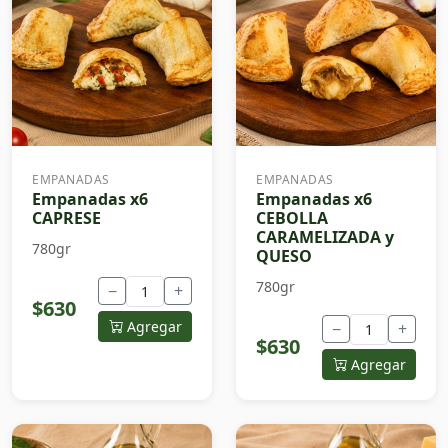
EMPANADAS
EMPANADAS
Empanadas x6
Empanadas x6
CAPRESE
CEBOLLA
CARAMELIZADA y
780gr
QUESO
780gr
−
+
$630
Agregar
−
+
$630
Agregar