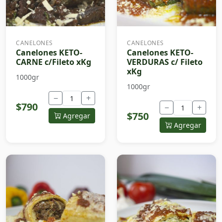
CANELONES
CANELONES
Canelones KETO-
Canelones KETO-
CARNE c/Fileto xKg
VERDURAS c/ Fileto
xKg
1000gr
1000gr
−
+
$790
−
+
$750
Agregar
Agregar