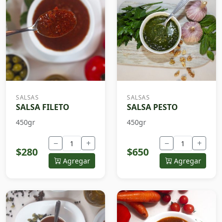
SALSAS
SALSAS
SALSA FILETO
SALSA PESTO
450gr
450gr
−
+
−
+
$280
$650
Agregar
Agregar