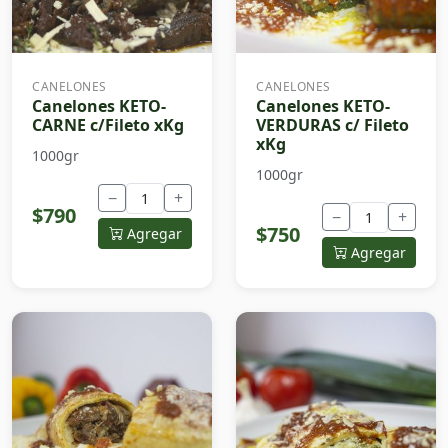
CANELONES
CANELONES
Canelones KETO-
Canelones KETO-
CARNE c/Fileto xKg
VERDURAS c/ Fileto
xKg
1000gr
1000gr
−
+
$790
−
+
$750
Agregar
Agregar