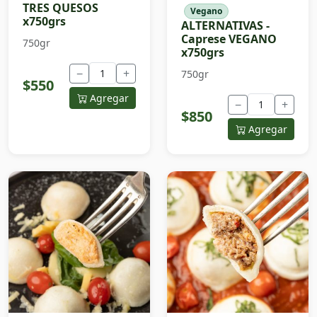
TRES QUESOS
Vegano
x750grs
ALTERNATIVAS -
Caprese VEGANO
750gr
x750grs
−
+
750gr
$550
Agregar
−
+
$850
Agregar