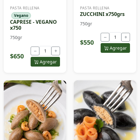
PASTA RELLENA
PASTA RELLENA
ZUCCHINI x750grs
Vegano
CAPRESE - VEGANO
750gr
x750
−
+
750gr
$550
Agregar
−
+
$650
Agregar