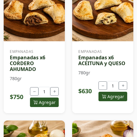
EMPANADAS
EMPANADAS
Empanadas x6
Empanadas x6
CORDERO
ACEITUNA y QUESO
AHUMADO
780gr
780gr
−
+
$630
−
+
$750
Agregar
Agregar