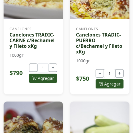
CANELONES
CANELONES
Canelones TRADIC-
Canelones TRADIC-
CARNE c/Bechamel
PUERRO
y Fileto xKg
c/Bechamel y Fileto
xKg
1000gr
1000gr
−
+
$790
−
+
$750
Agregar
Agregar