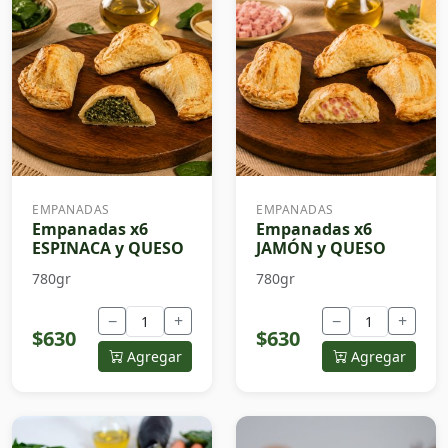
EMPANADAS
EMPANADAS
Empanadas x6
Empanadas x6
ESPINACA y QUESO
JAMÓN y QUESO
780gr
780gr
−
+
−
+
$630
$630
Agregar
Agregar