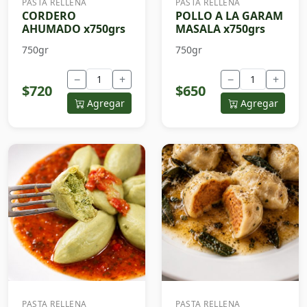
PASTA RELLENA
PASTA RELLENA
CORDERO
POLLO A LA GARAM
AHUMADO x750grs
MASALA x750grs
750gr
750gr
−
+
−
+
$720
$650
Agregar
Agregar
PASTA RELLENA
PASTA RELLENA