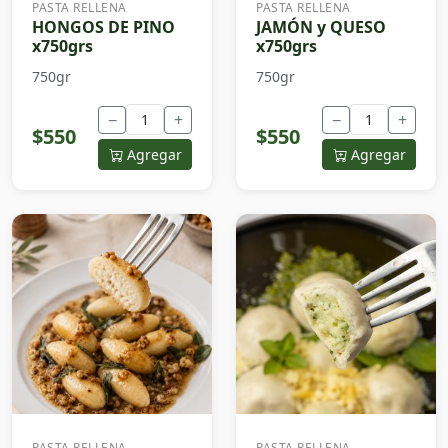
PASTA RELLENA
PASTA RELLENA
HONGOS DE PINO
JAMÓN y QUESO
x750grs
x750grs
750gr
750gr
−
+
−
+
$550
$550
Agregar
Agregar
PASTA RELLENA
PASTA RELLENA