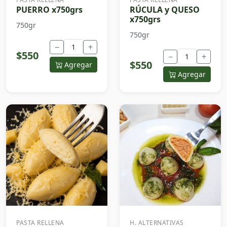
PUERRO x750grs
RÚCULA y QUESO
x750grs
750gr
750gr
−
+
$550
−
+
$550
Agregar
Agregar
PASTA RELLENA
H. ALTERNATIVAS