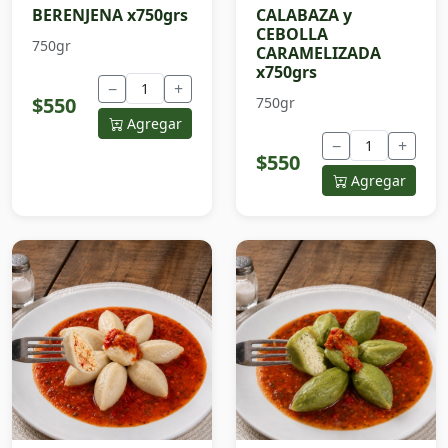
BERENJENA x750grs
CALABAZA y
CEBOLLA
750gr
CARAMELIZADA
x750grs
−
+
$550
750gr
Agregar
−
+
$550
Agregar