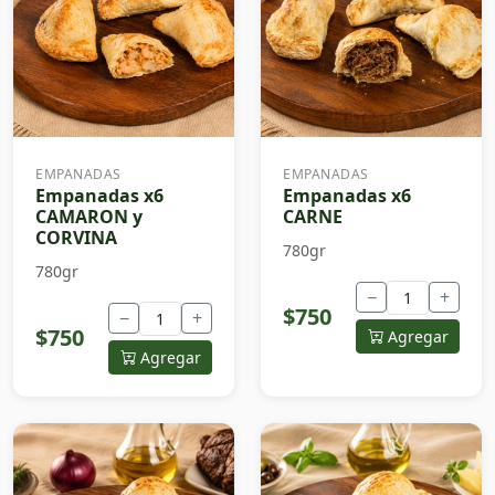
EMPANADAS
EMPANADAS
Empanadas x6
Empanadas x6
CAMARON y
CARNE
CORVINA
780gr
780gr
−
+
$750
−
+
$750
Agregar
Agregar