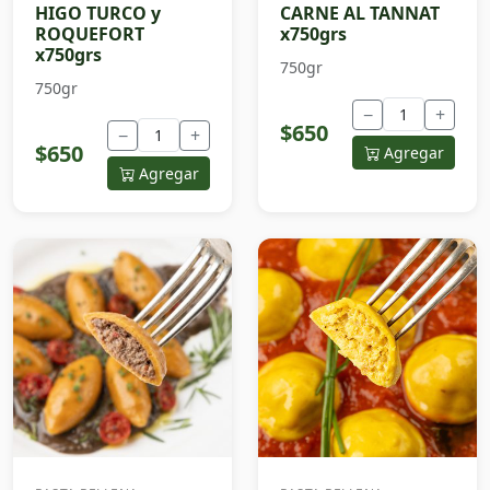
HIGO TURCO y
CARNE AL TANNAT
ROQUEFORT
x750grs
x750grs
750gr
750gr
−
+
$650
−
+
$650
Agregar
Agregar