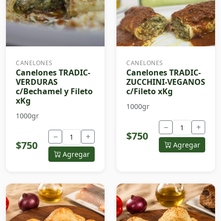
CANELONES
CANELONES
Canelones TRADIC-
Canelones TRADIC-
VERDURAS
ZUCCHINI-VEGANOS
c/Bechamel y Fileto
c/Fileto xKg
xKg
1000gr
1000gr
−
+
$750
−
+
$750
Agregar
Agregar