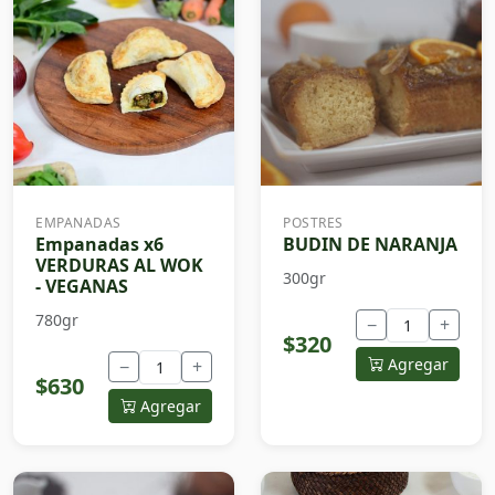
EMPANADAS
POSTRES
Empanadas x6
BUDIN DE NARANJA
VERDURAS AL WOK
300gr
- VEGANAS
780gr
−
+
$320
Agregar
−
+
$630
Agregar