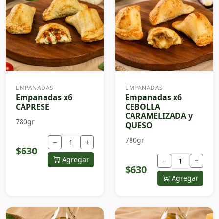
EMPANADAS
EMPANADAS
Empanadas x6
Empanadas x6
CAPRESE
CEBOLLA
CARAMELIZADA y
780gr
QUESO
780gr
−
+
$630
Agregar
−
+
$630
Agregar