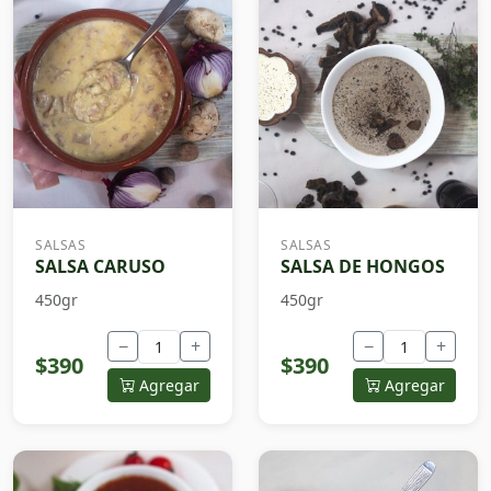
SALSAS
SALSAS
SALSA CARUSO
SALSA DE HONGOS
450gr
450gr
−
+
−
+
$390
$390
Agregar
Agregar