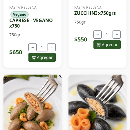
PASTA RELLENA
PASTA RELLENA
ZUCCHINI x750grs
Vegano
CAPRESE - VEGANO
750gr
x750
−
+
750gr
$550
Agregar
−
+
$650
Agregar