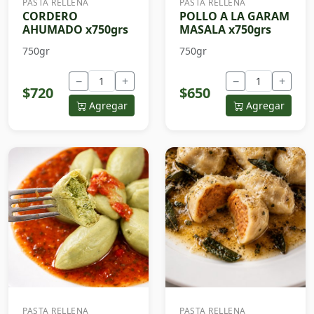
PASTA RELLENA
PASTA RELLENA
CORDERO
POLLO A LA GARAM
AHUMADO x750grs
MASALA x750grs
750gr
750gr
−
+
−
+
$720
$650
Agregar
Agregar
PASTA RELLENA
PASTA RELLENA