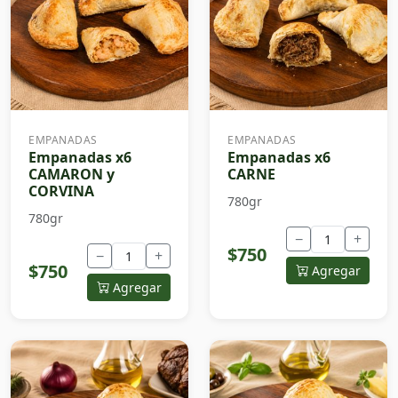
EMPANADAS
EMPANADAS
Empanadas x6
Empanadas x6
CAMARON y
CARNE
CORVINA
780gr
780gr
−
+
$750
−
+
$750
Agregar
Agregar