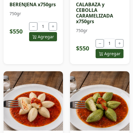
BERENJENA x750grs
CALABAZA y
CEBOLLA
750gr
CARAMELIZADA
x750grs
−
+
$550
750gr
Agregar
−
+
$550
Agregar