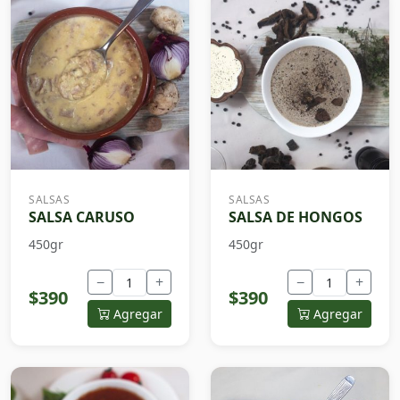
SALSAS
SALSAS
SALSA CARUSO
SALSA DE HONGOS
450gr
450gr
−
+
−
+
$390
$390
Agregar
Agregar