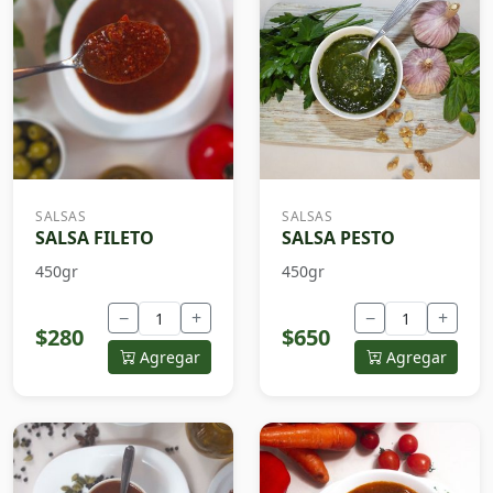
SALSAS
SALSAS
SALSA FILETO
SALSA PESTO
450gr
450gr
−
+
−
+
$280
$650
Agregar
Agregar