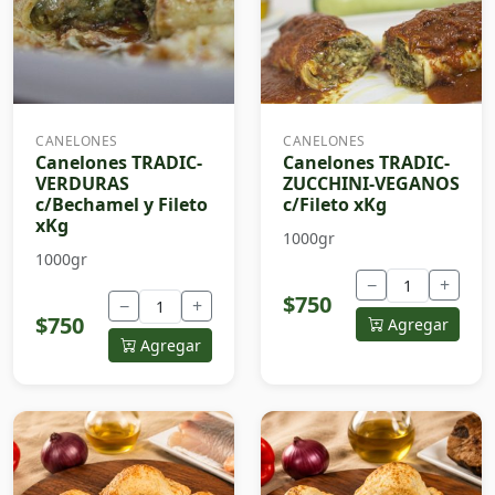
CANELONES
CANELONES
Canelones TRADIC-
Canelones TRADIC-
VERDURAS
ZUCCHINI-VEGANOS
c/Bechamel y Fileto
c/Fileto xKg
xKg
1000gr
1000gr
−
+
$750
−
+
$750
Agregar
Agregar