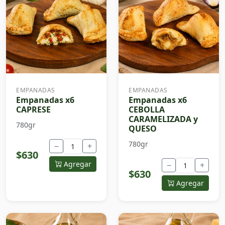
EMPANADAS
EMPANADAS
Empanadas x6
Empanadas x6
CAPRESE
CEBOLLA
CARAMELIZADA y
780gr
QUESO
780gr
−
+
$630
Agregar
−
+
$630
Agregar