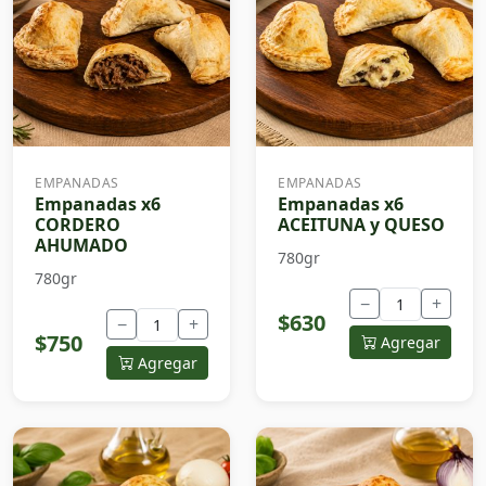
EMPANADAS
EMPANADAS
Empanadas x6
Empanadas x6
CORDERO
ACEITUNA y QUESO
AHUMADO
780gr
780gr
−
+
$630
−
+
$750
Agregar
Agregar