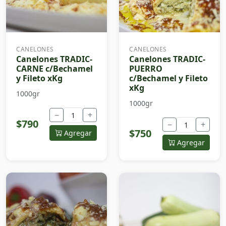
CANELONES
CANELONES
Canelones TRADIC-
Canelones TRADIC-
CARNE c/Bechamel
PUERRO
y Fileto xKg
c/Bechamel y Fileto
xKg
1000gr
1000gr
−
+
$790
−
+
$750
Agregar
Agregar