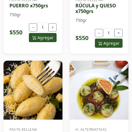
PUERRO x750grs
RÚCULA y QUESO
x750grs
750gr
750gr
−
+
$550
−
+
$550
Agregar
Agregar
PASTA RELLENA
H. ALTERNATIVAS