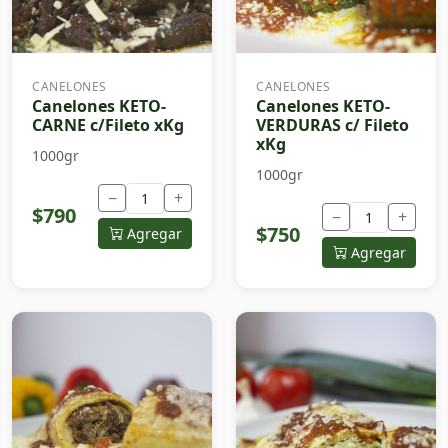
CANELONES
CANELONES
Canelones KETO-
Canelones KETO-
CARNE c/Fileto xKg
VERDURAS c/ Fileto
xKg
1000gr
1000gr
−
+
$790
−
+
$750
Agregar
Agregar