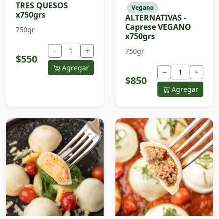
TRES QUESOS
Vegano
x750grs
ALTERNATIVAS -
Caprese VEGANO
750gr
x750grs
−
+
750gr
$550
Agregar
−
+
$850
Agregar