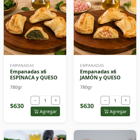
EMPANADAS
EMPANADAS
Empanadas x6
Empanadas x6
ESPINACA y QUESO
JAMÓN y QUESO
780gr
780gr
−
+
−
+
$630
$630
Agregar
Agregar