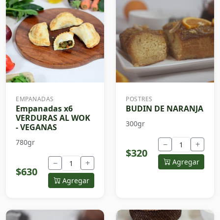
EMPANADAS
POSTRES
Empanadas x6
BUDIN DE NARANJA
VERDURAS AL WOK
300gr
- VEGANAS
780gr
−
+
$320
Agregar
−
+
$630
Agregar