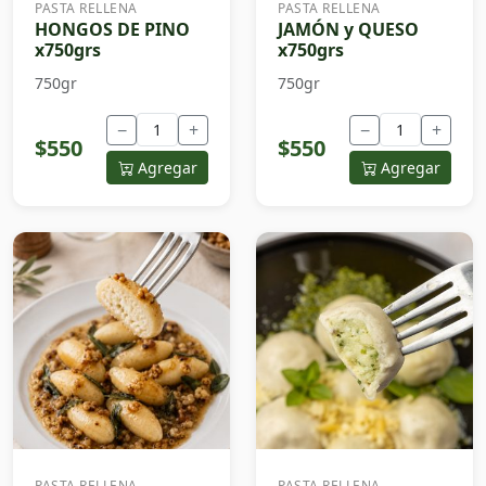
PASTA RELLENA
PASTA RELLENA
HONGOS DE PINO
JAMÓN y QUESO
x750grs
x750grs
750gr
750gr
−
+
−
+
$550
$550
Agregar
Agregar
PASTA RELLENA
PASTA RELLENA