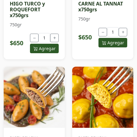
HIGO TURCO y
CARNE AL TANNAT
ROQUEFORT
x750grs
x750grs
750gr
750gr
−
+
$650
−
+
$650
Agregar
Agregar