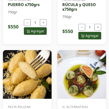
PUERRO x750grs
RÚCULA y QUESO
x750grs
750gr
750gr
−
+
$550
−
+
$550
Agregar
Agregar
PASTA RELLENA
H. ALTERNATIVAS