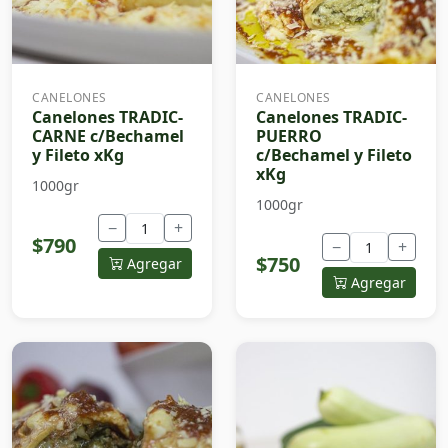
CANELONES
CANELONES
Canelones TRADIC-
Canelones TRADIC-
CARNE c/Bechamel
PUERRO
y Fileto xKg
c/Bechamel y Fileto
xKg
1000gr
1000gr
−
+
$790
−
+
$750
Agregar
Agregar