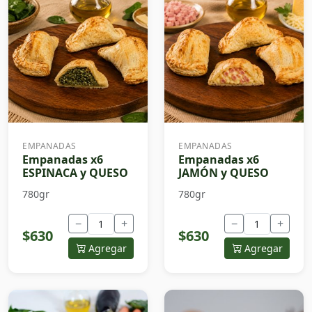
EMPANADAS
EMPANADAS
Empanadas x6
Empanadas x6
ESPINACA y QUESO
JAMÓN y QUESO
780gr
780gr
−
+
−
+
$630
$630
Agregar
Agregar