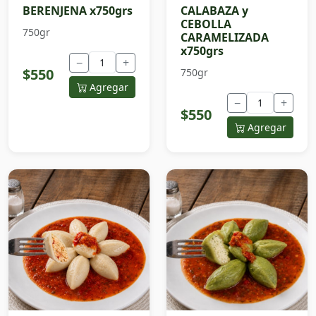
BERENJENA x750grs
CALABAZA y
CEBOLLA
750gr
CARAMELIZADA
x750grs
−
+
$550
750gr
Agregar
−
+
$550
Agregar