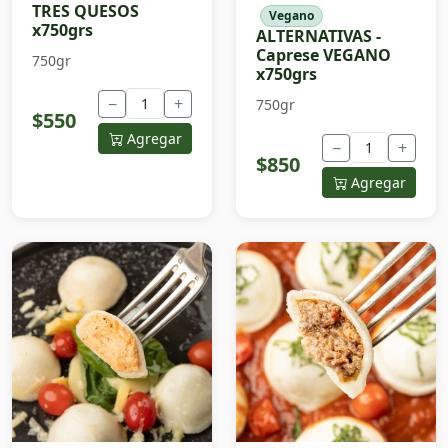
TRES QUESOS
Vegano
x750grs
ALTERNATIVAS -
Caprese VEGANO
750gr
x750grs
−
+
750gr
$550
Agregar
−
+
$850
Agregar