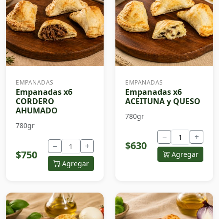
EMPANADAS
EMPANADAS
Empanadas x6
Empanadas x6
CORDERO
ACEITUNA y QUESO
AHUMADO
780gr
780gr
−
+
$630
−
+
$750
Agregar
Agregar