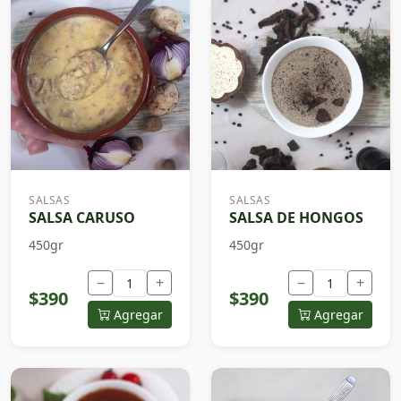
SALSAS
SALSAS
SALSA CARUSO
SALSA DE HONGOS
450gr
450gr
−
+
−
+
$390
$390
Agregar
Agregar