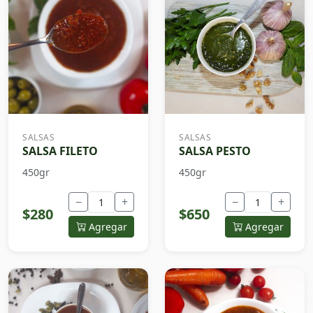
SALSAS
SALSAS
SALSA FILETO
SALSA PESTO
450gr
450gr
−
+
−
+
$280
$650
Agregar
Agregar