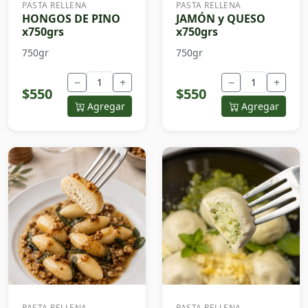
PASTA RELLENA
PASTA RELLENA
HONGOS DE PINO
JAMÓN y QUESO
x750grs
x750grs
750gr
750gr
−
+
−
+
$550
$550
Agregar
Agregar
PASTA RELLENA
PASTA RELLENA