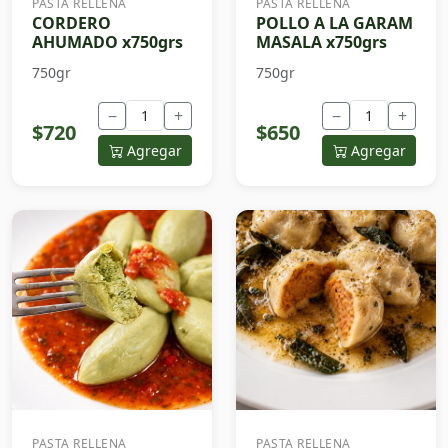
PASTA RELLENA
PASTA RELLENA
CORDERO
POLLO A LA GARAM
AHUMADO x750grs
MASALA x750grs
750gr
750gr
−
+
−
+
$720
$650
Agregar
Agregar
PASTA RELLENA
PASTA RELLENA