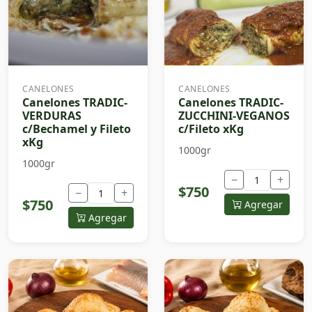
CANELONES
CANELONES
Canelones TRADIC-
Canelones TRADIC-
VERDURAS
ZUCCHINI-VEGANOS
c/Bechamel y Fileto
c/Fileto xKg
xKg
1000gr
1000gr
−
+
$750
−
+
$750
Agregar
Agregar