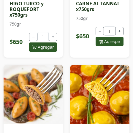
HIGO TURCO y
CARNE AL TANNAT
ROQUEFORT
x750grs
x750grs
750gr
750gr
−
+
$650
−
+
$650
Agregar
Agregar