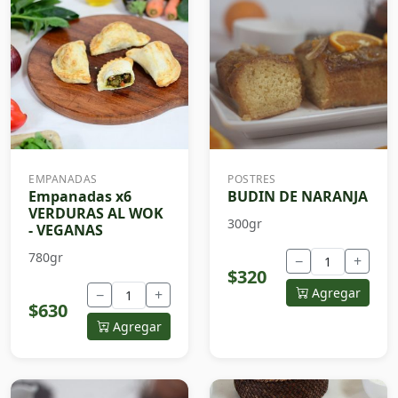
EMPANADAS
POSTRES
Empanadas x6
BUDIN DE NARANJA
VERDURAS AL WOK
300gr
- VEGANAS
780gr
−
+
$320
Agregar
−
+
$630
Agregar