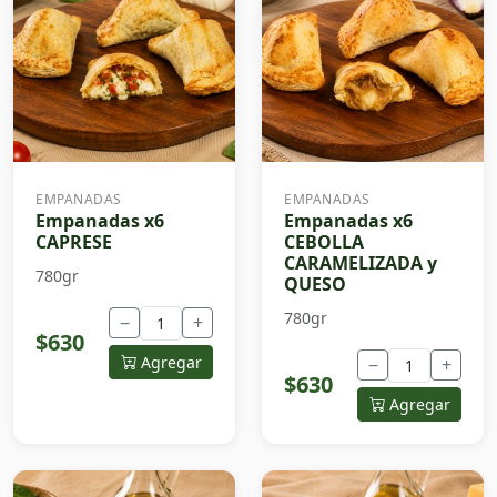
EMPANADAS
EMPANADAS
Empanadas x6
Empanadas x6
CAPRESE
CEBOLLA
CARAMELIZADA y
780gr
QUESO
780gr
−
+
$630
Agregar
−
+
$630
Agregar