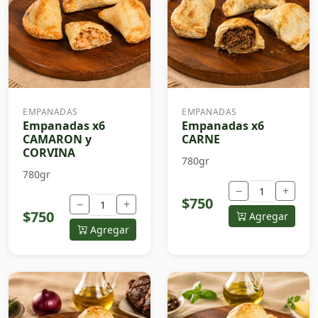
EMPANADAS
EMPANADAS
Empanadas x6
Empanadas x6
CAMARON y
CARNE
CORVINA
780gr
780gr
−
+
$750
−
+
$750
Agregar
Agregar