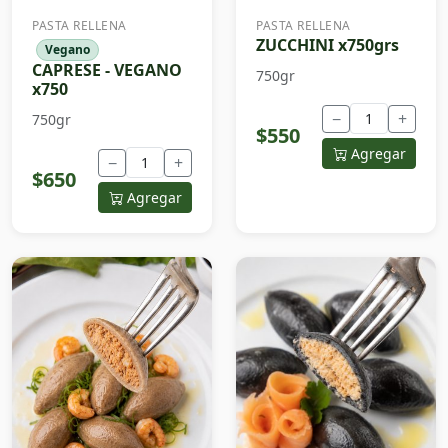
PASTA RELLENA
PASTA RELLENA
ZUCCHINI x750grs
Vegano
CAPRESE - VEGANO
750gr
x750
−
+
750gr
$550
Agregar
−
+
$650
Agregar