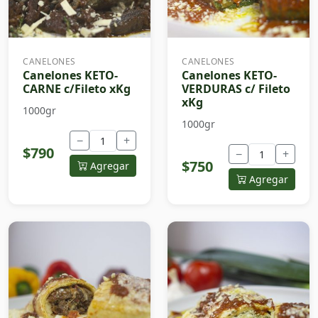
CANELONES
CANELONES
Canelones KETO-
Canelones KETO-
CARNE c/Fileto xKg
VERDURAS c/ Fileto
xKg
1000gr
1000gr
−
+
$790
−
+
$750
Agregar
Agregar