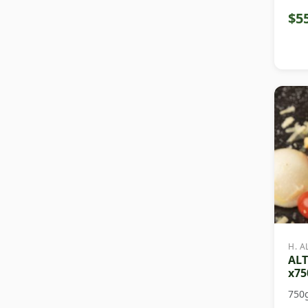
$5
H. A
ALT
x75
750