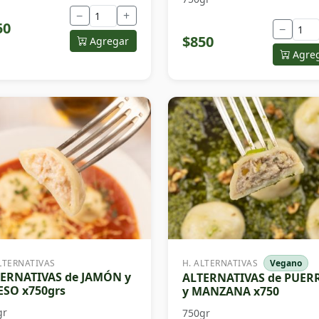
−
+
50
−
$850
Agregar
Agre
LTERNATIVAS
H. ALTERNATIVAS
Vegano
ERNATIVAS de JAMÓN y
ALTERNATIVAS de PUER
SO x750grs
y MANZANA x750
gr
750gr