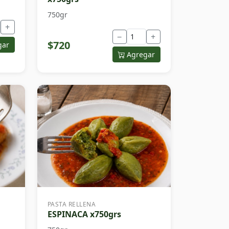
750gr
+
−
+
$720
gar
Agregar
PASTA RELLENA
ESPINACA x750grs