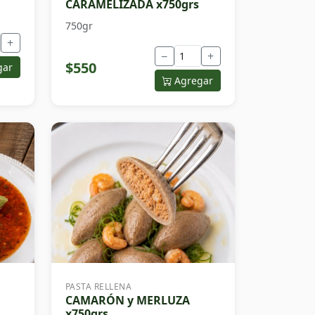
CARAMELIZADA x750grs
750gr
+
−
+
$550
gar
Agregar
PASTA RELLENA
CAMARÓN y MERLUZA
x750grs