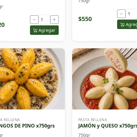
750gr
gr
−
$550
−
+
20
Agre
Agregar
TA RELLENA
PASTA RELLENA
GOS DE PINO x750grs
JAMÓN y QUESO x750gr
gr
750gr