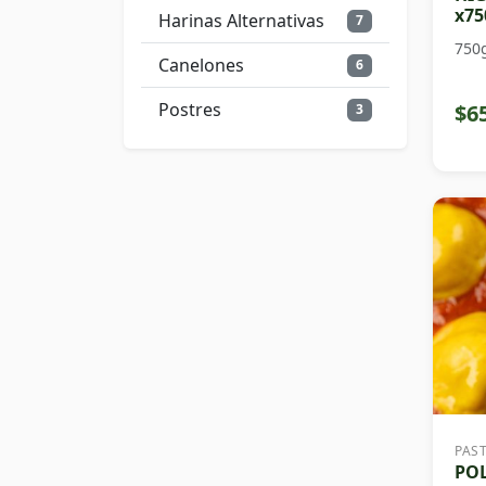
x75
Harinas Alternativas
7
750
Canelones
6
Postres
$6
3
PAS
PO