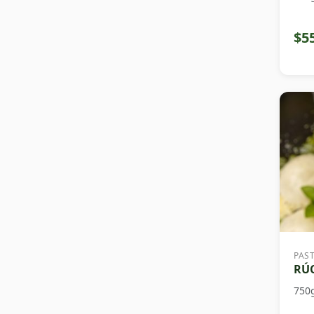
$5
PAS
RÚC
750