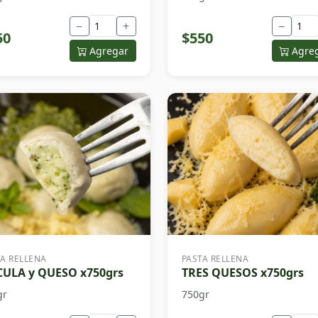
−
+
−
50
$550
Agregar
Agre
TA RELLENA
PASTA RELLENA
ULA y QUESO x750grs
TRES QUESOS x750grs
gr
750gr