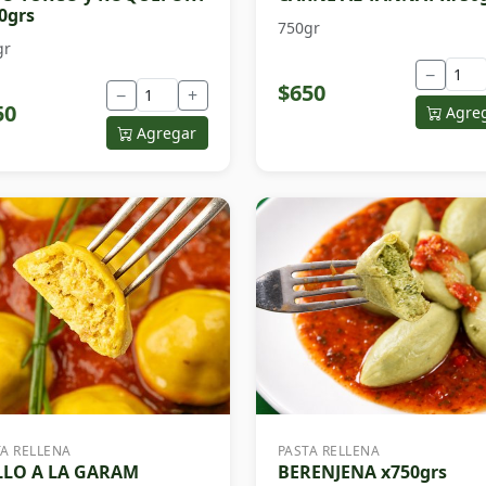
0grs
750gr
gr
−
$650
−
+
50
Agre
Agregar
TA RELLENA
PASTA RELLENA
LLO A LA GARAM
BERENJENA x750grs