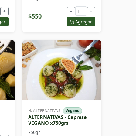
+
−
+
$550
gar
Agregar
H. ALTERNATIVAS
Vegano
ALTERNATIVAS - Caprese
VEGANO x750grs
750gr