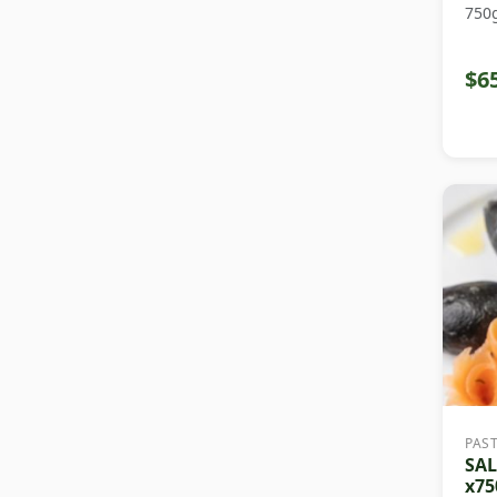
750
$6
PAS
SA
x75