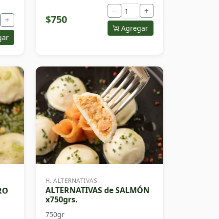
−
+
$750
+
Agregar
gar
H. ALTERNATIVAS
ALTERNATIVAS de SALMÓN
RO
x750grs.
750gr