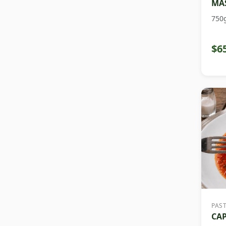
MAS
750
$6
PAS
CAP