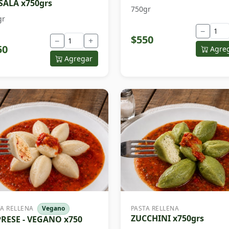
ALA x750grs
750gr
gr
−
$550
−
+
50
Agre
Agregar
TA RELLENA
Vegano
PASTA RELLENA
ZUCCHINI x750grs
RESE - VEGANO x750