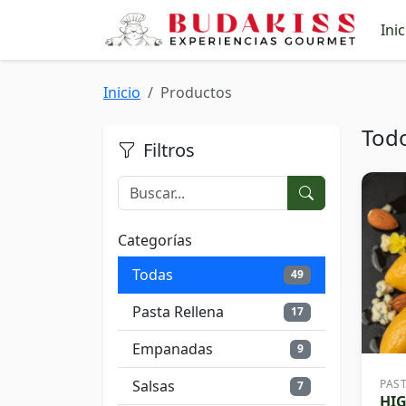
Inic
Inicio
Productos
Tod
Filtros
Categorías
Todas
49
Pasta Rellena
17
Empanadas
9
Salsas
PAS
7
HI