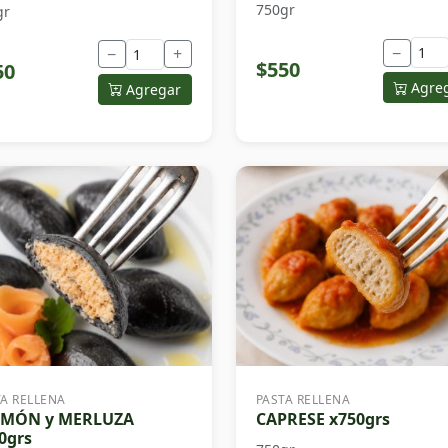
750gr
gr
−
−
+
$550
50
Agre
Agregar
TA RELLENA
PASTA RELLENA
LMÓN y MERLUZA
CAPRESE x750grs
0grs