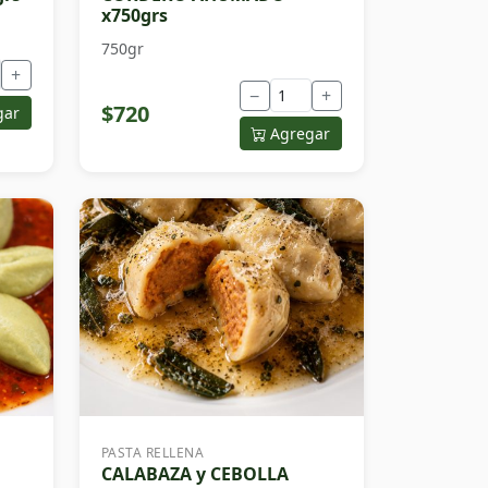
x750grs
750gr
+
−
+
$720
gar
Agregar
PASTA RELLENA
CALABAZA y CEBOLLA