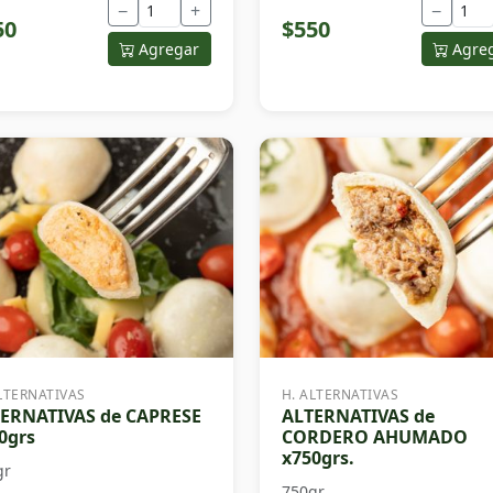
−
+
−
50
$550
Agregar
Agre
LTERNATIVAS
H. ALTERNATIVAS
ERNATIVAS de CAPRESE
ALTERNATIVAS de
0grs
CORDERO AHUMADO
x750grs.
gr
750gr