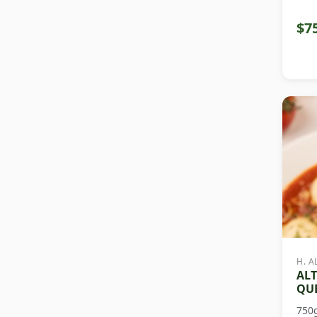
$7
H. A
ALT
QUE
750