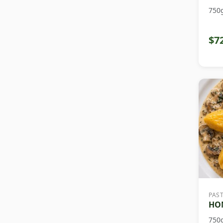
750
$7
PAS
HON
750