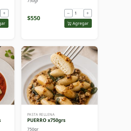
750gr
+
−
+
$550
gar
Agregar
PASTA RELLENA
s
PUERRO x750grs
750gr