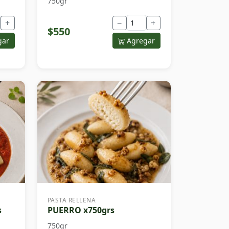
750gr
+
−
+
$550
gar
Agregar
PASTA RELLENA
s
PUERRO x750grs
750gr