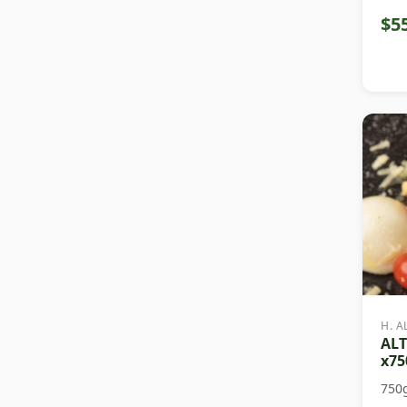
$5
H. A
ALT
x75
750