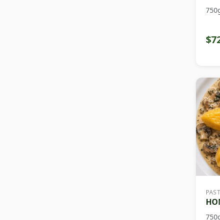
750
$7
PAS
HON
750