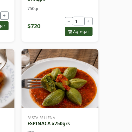
750gr
+
−
+
$720
gar
Agregar
PASTA RELLENA
ESPINACA x750grs