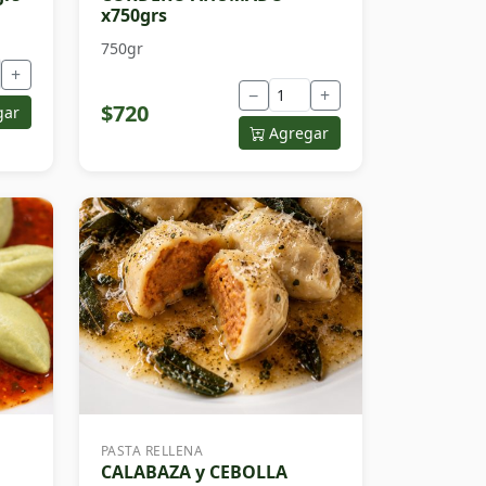
x750grs
750gr
+
−
+
$720
gar
Agregar
PASTA RELLENA
CALABAZA y CEBOLLA