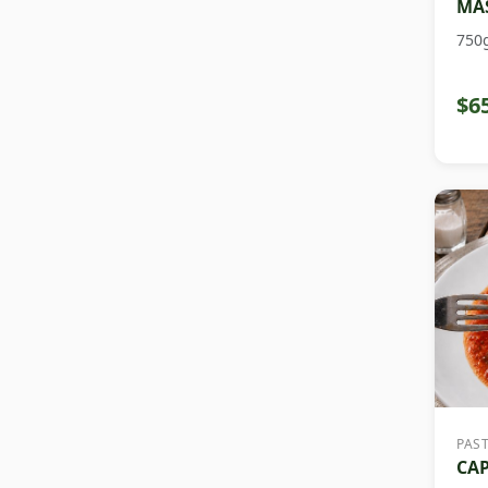
MAS
750
$6
PAS
CAP