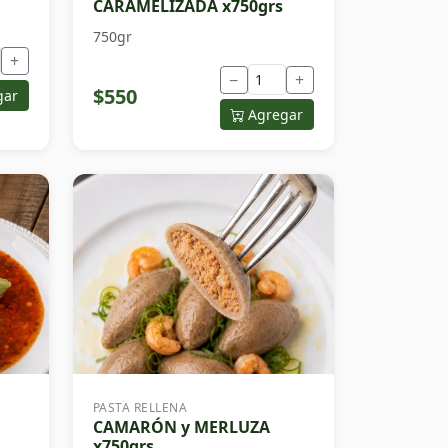
CARAMELIZADA x750grs
750gr
+
−
+
$550
gar
Agregar
PASTA RELLENA
CAMARÓN y MERLUZA
x750grs