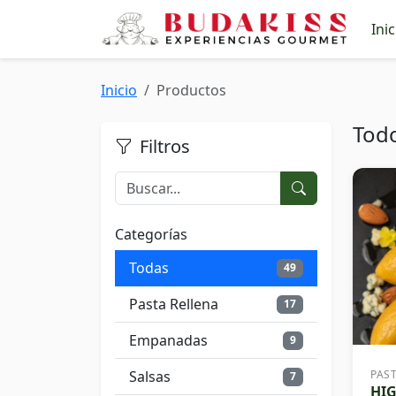
Inic
Inicio
Productos
Tod
Filtros
Categorías
Todas
49
Pasta Rellena
17
Empanadas
9
Salsas
PAS
7
HI