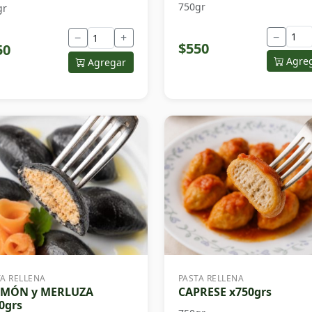
750gr
gr
−
−
+
$550
50
Agre
Agregar
TA RELLENA
PASTA RELLENA
LMÓN y MERLUZA
CAPRESE x750grs
0grs