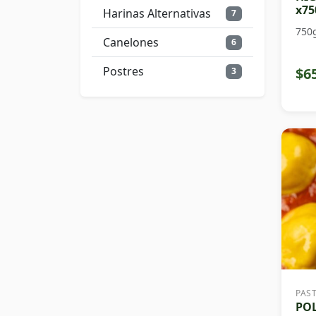
x75
Harinas Alternativas
7
750
Canelones
6
Postres
$6
3
PAS
PO