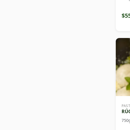
$5
PAS
RÚC
750