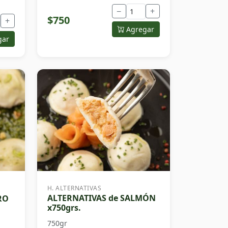
−
+
$750
+
Agregar
gar
H. ALTERNATIVAS
ALTERNATIVAS de SALMÓN
RO
x750grs.
750gr