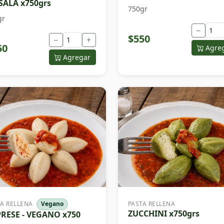
ALA x750grs
750gr
gr
−
$550
−
+
50
Agre
Agregar
TA RELLENA
Vegano
PASTA RELLENA
ZUCCHINI x750grs
RESE - VEGANO x750