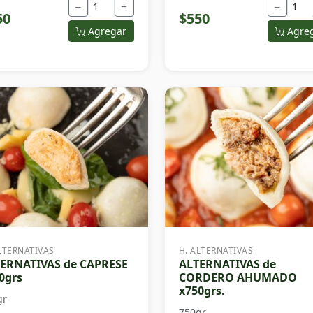
−
+
−
50
$550
Agregar
Agre
LTERNATIVAS
H. ALTERNATIVAS
ERNATIVAS de CAPRESE
ALTERNATIVAS de
0grs
CORDERO AHUMADO
x750grs.
gr
750gr