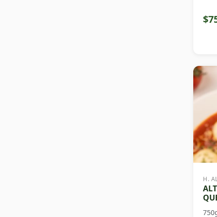
$7
H. A
ALT
QUE
750