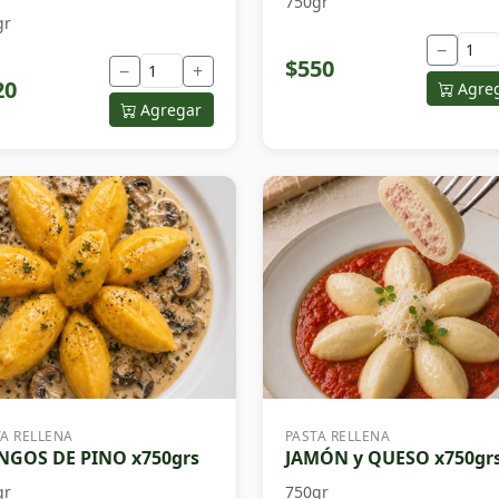
750gr
gr
−
$550
−
+
20
Agre
Agregar
TA RELLENA
PASTA RELLENA
GOS DE PINO x750grs
JAMÓN y QUESO x750gr
gr
750gr