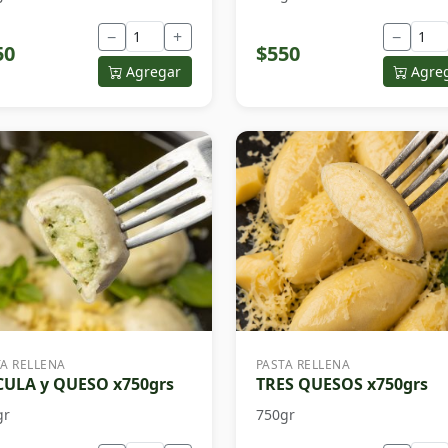
−
+
−
50
$550
Agregar
Agre
TA RELLENA
PASTA RELLENA
ULA y QUESO x750grs
TRES QUESOS x750grs
gr
750gr