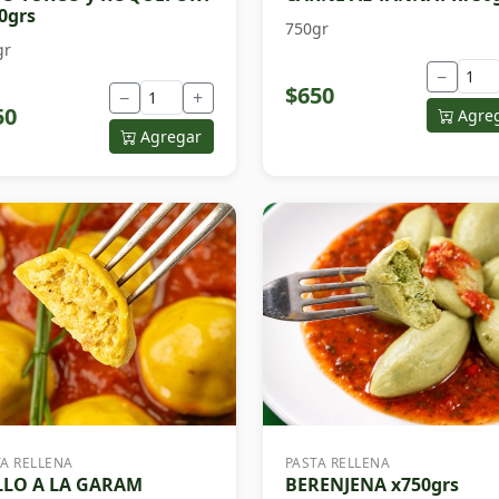
0grs
750gr
gr
−
$650
−
+
50
Agre
Agregar
TA RELLENA
PASTA RELLENA
LLO A LA GARAM
BERENJENA x750grs