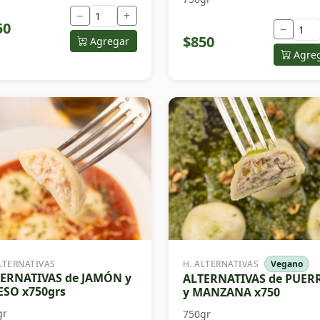
−
+
50
−
$850
Agregar
Agre
LTERNATIVAS
H. ALTERNATIVAS
Vegano
ERNATIVAS de JAMÓN y
ALTERNATIVAS de PUER
SO x750grs
y MANZANA x750
gr
750gr