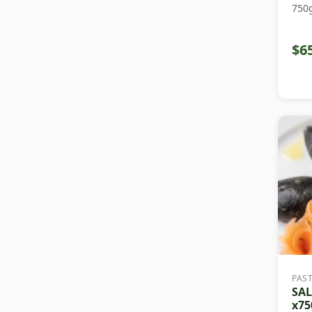
750
$6
PAS
SA
x75