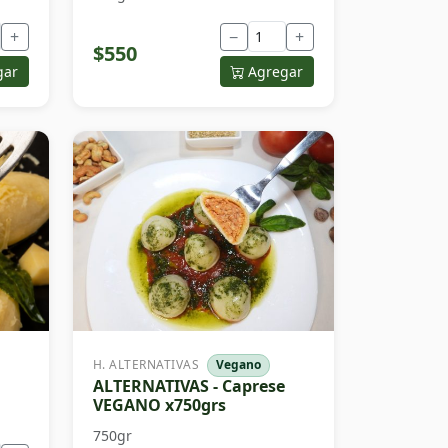
+
−
+
$550
gar
Agregar
H. ALTERNATIVAS
Vegano
ALTERNATIVAS - Caprese
VEGANO x750grs
750gr