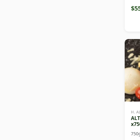
$5
H. A
ALT
x75
750