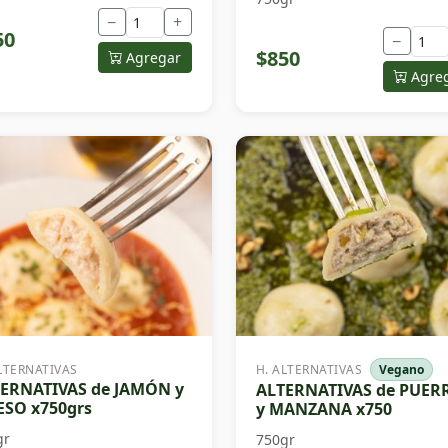
−
+
50
−
$850
Agregar
Agre
LTERNATIVAS
H. ALTERNATIVAS
Vegano
ERNATIVAS de JAMÓN y
ALTERNATIVAS de PUER
SO x750grs
y MANZANA x750
gr
750gr