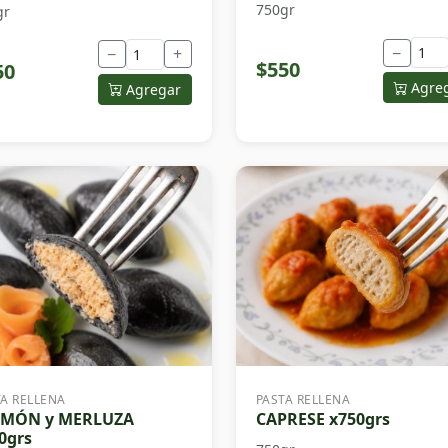
750gr
gr
−
−
+
$550
50
Agre
Agregar
TA RELLENA
PASTA RELLENA
LMÓN y MERLUZA
CAPRESE x750grs
0grs