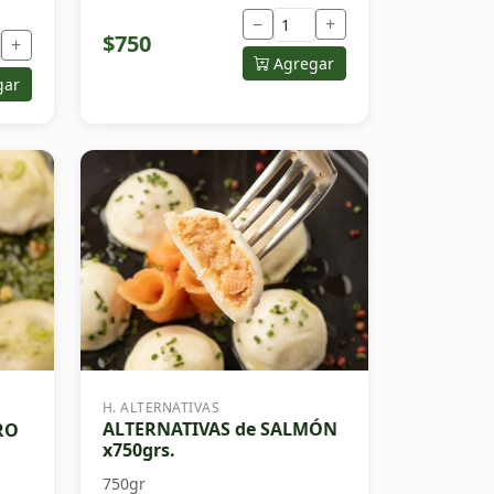
−
+
$750
+
Agregar
gar
H. ALTERNATIVAS
ALTERNATIVAS de SALMÓN
RO
x750grs.
750gr