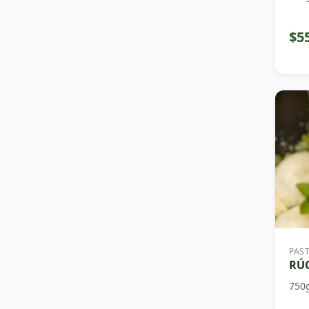
$5
PAS
RÚC
750