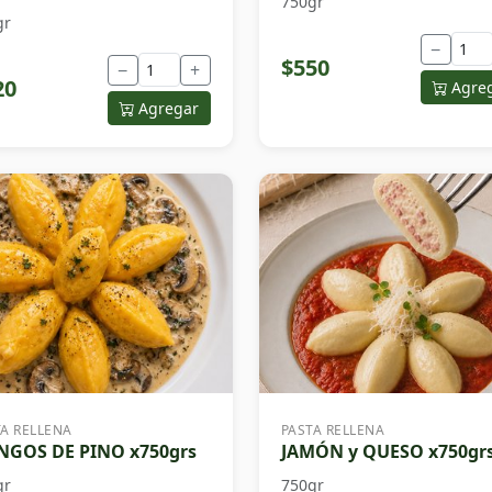
750gr
gr
−
$550
−
+
20
Agre
Agregar
TA RELLENA
PASTA RELLENA
GOS DE PINO x750grs
JAMÓN y QUESO x750gr
gr
750gr