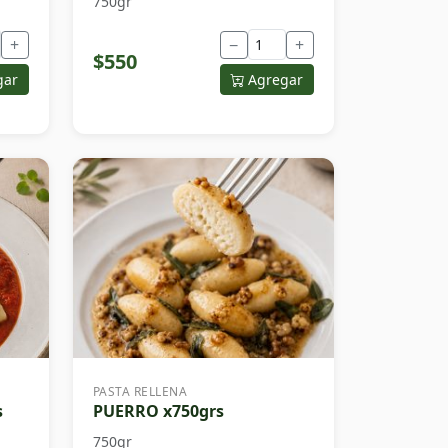
750gr
+
−
+
$550
gar
Agregar
PASTA RELLENA
s
PUERRO x750grs
750gr