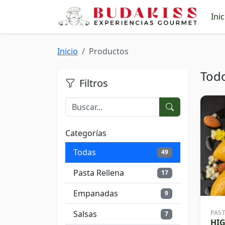
Inic
Inicio
Productos
Tod
Filtros
Categorías
Todas
49
Pasta Rellena
17
Empanadas
9
Salsas
PAS
7
HI