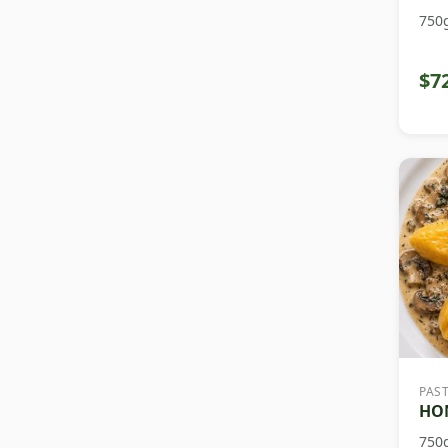
750
$7
PAS
HON
750