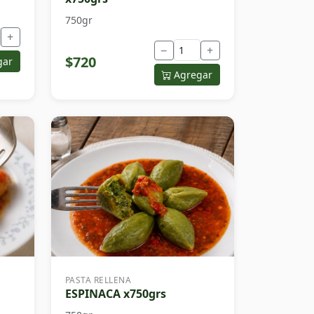
750gr
+
−
+
$720
gar
Agregar
PASTA RELLENA
ESPINACA x750grs