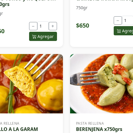
0grs
750gr
gr
−
$650
−
+
50
Agre
Agregar
TA RELLENA
PASTA RELLENA
LLO A LA GARAM
BERENJENA x750grs