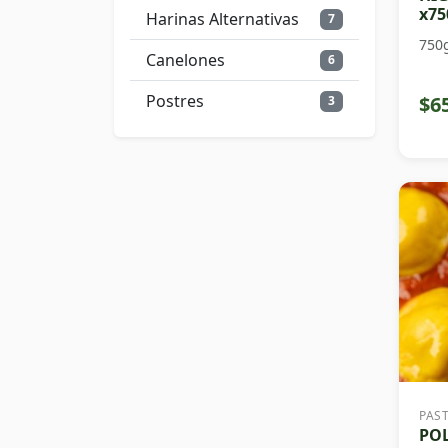
x75
Harinas Alternativas
7
750
Canelones
6
Postres
$6
3
PAS
PO