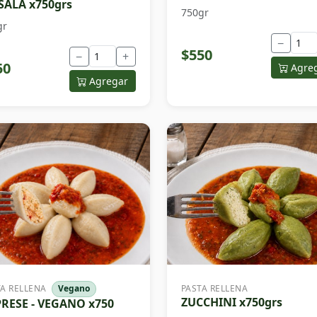
ALA x750grs
750gr
gr
−
$550
−
+
50
Agre
Agregar
TA RELLENA
Vegano
PASTA RELLENA
ZUCCHINI x750grs
RESE - VEGANO x750