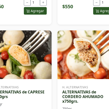
−
+
−
50
$550
Agregar
Agre
LTERNATIVAS
H. ALTERNATIVAS
ERNATIVAS de CAPRESE
ALTERNATIVAS de
0grs
CORDERO AHUMADO
x750grs.
gr
750gr