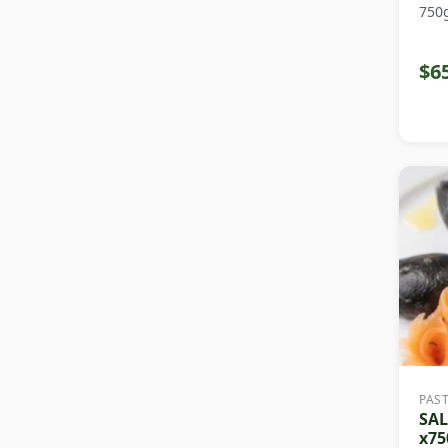
750
$6
PAS
SA
x75