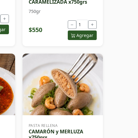
CARAMELIZADA x750grs
750gr
+
−
+
$550
gar
Agregar
PASTA RELLENA
CAMARÓN y MERLUZA
x750grs