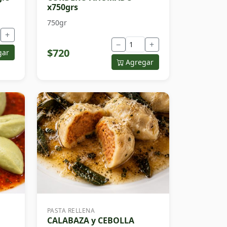
x750grs
750gr
+
−
+
$720
gar
Agregar
PASTA RELLENA
CALABAZA y CEBOLLA