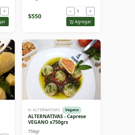
+
−
+
$550
gar
Agregar
H. ALTERNATIVAS
Vegano
ALTERNATIVAS - Caprese
VEGANO x750grs
750gr