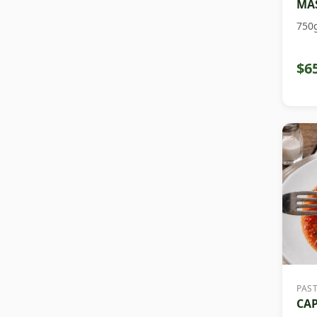
MAS
750
$6
PAS
CAP