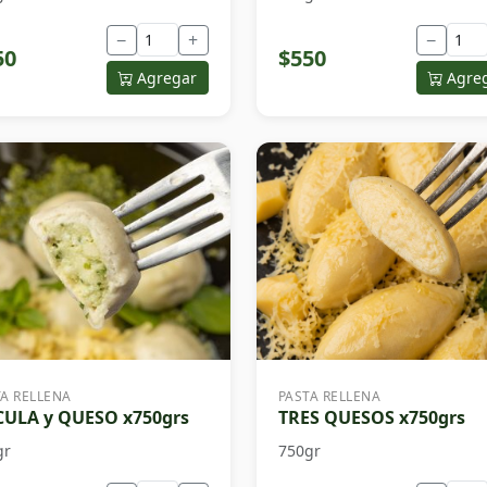
−
+
−
50
$550
Agregar
Agre
TA RELLENA
PASTA RELLENA
ULA y QUESO x750grs
TRES QUESOS x750grs
gr
750gr