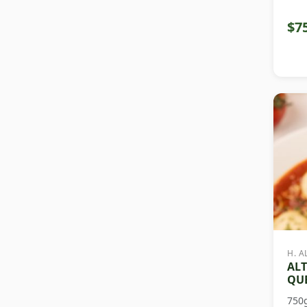
$7
H. A
ALT
QUE
750