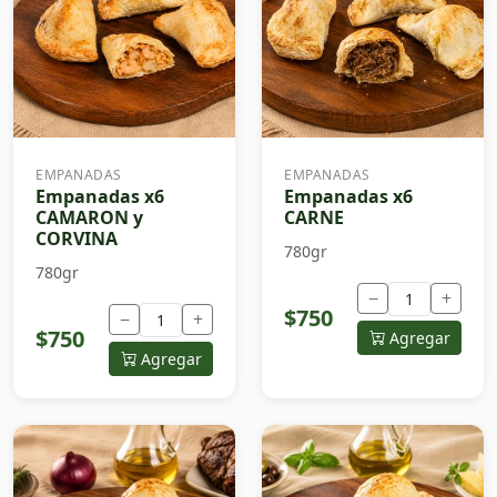
EMPANADAS
EMPANADAS
Empanadas x6
Empanadas x6
CAMARON y
CARNE
CORVINA
780gr
780gr
−
+
$750
−
+
$750
Agregar
Agregar