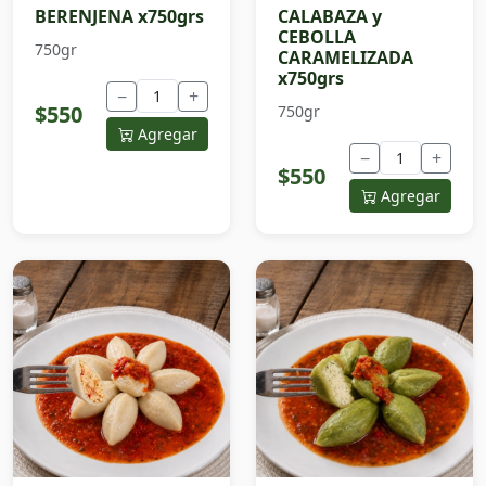
BERENJENA x750grs
CALABAZA y
CEBOLLA
750gr
CARAMELIZADA
x750grs
−
+
$550
750gr
Agregar
−
+
$550
Agregar