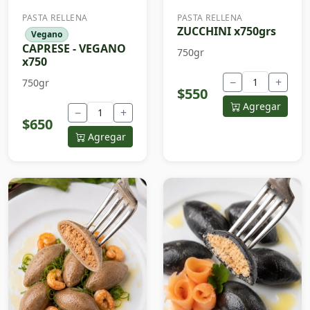
PASTA RELLENA
PASTA RELLENA
ZUCCHINI x750grs
Vegano
CAPRESE - VEGANO
750gr
x750
−
+
750gr
$550
Agregar
−
+
$650
Agregar