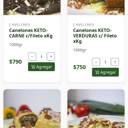
CANELONES
CANELONES
Canelones KETO-
Canelones KETO-
CARNE c/Fileto xKg
VERDURAS c/ Fileto
xKg
1000gr
1000gr
−
+
$790
−
+
$750
Agregar
Agregar