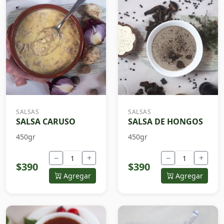
SALSAS
SALSAS
SALSA CARUSO
SALSA DE HONGOS
450gr
450gr
−
+
−
+
$390
$390
Agregar
Agregar