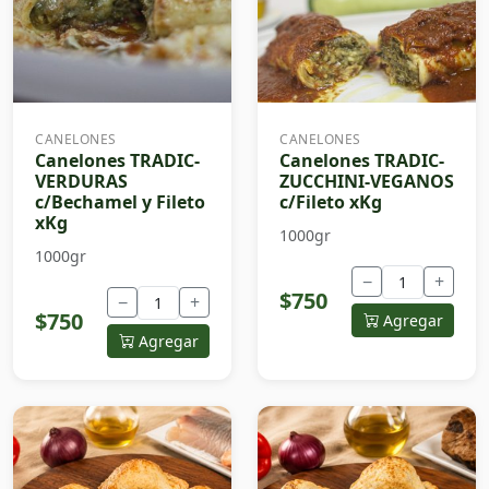
CANELONES
CANELONES
Canelones TRADIC-
Canelones TRADIC-
VERDURAS
ZUCCHINI-VEGANOS
c/Bechamel y Fileto
c/Fileto xKg
xKg
1000gr
1000gr
−
+
$750
−
+
$750
Agregar
Agregar