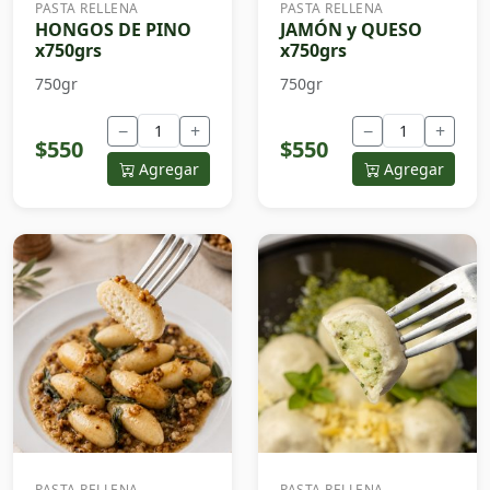
PASTA RELLENA
PASTA RELLENA
HONGOS DE PINO
JAMÓN y QUESO
x750grs
x750grs
750gr
750gr
−
+
−
+
$550
$550
Agregar
Agregar
PASTA RELLENA
PASTA RELLENA