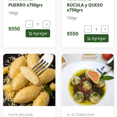
PUERRO x750grs
RÚCULA y QUESO
x750grs
750gr
750gr
−
+
$550
−
+
$550
Agregar
Agregar
PASTA RELLENA
H. ALTERNATIVAS