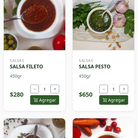
SALSAS
SALSAS
SALSA FILETO
SALSA PESTO
450gr
450gr
−
+
−
+
$280
$650
Agregar
Agregar