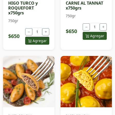
HIGO TURCO y
CARNE AL TANNAT
ROQUEFORT
x750grs
x750grs
750gr
750gr
−
+
$650
−
+
$650
Agregar
Agregar