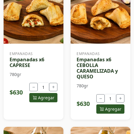
EMPANADAS
EMPANADAS
Empanadas x6
Empanadas x6
CAPRESE
CEBOLLA
CARAMELIZADA y
780gr
QUESO
780gr
−
+
$630
Agregar
−
+
$630
Agregar