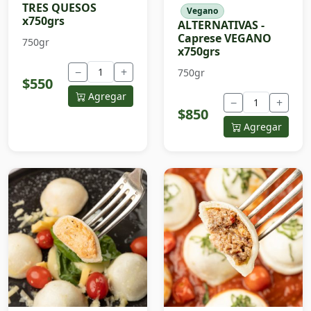
TRES QUESOS
Vegano
x750grs
ALTERNATIVAS -
Caprese VEGANO
750gr
x750grs
−
+
750gr
$550
Agregar
−
+
$850
Agregar