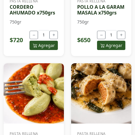
PASTA RELLENA
PASTA RELLENA
CORDERO
POLLO A LA GARAM
AHUMADO x750grs
MASALA x750grs
750gr
750gr
−
+
−
+
$720
$650
Agregar
Agregar
PASTA RELLENA
PASTA RELLENA