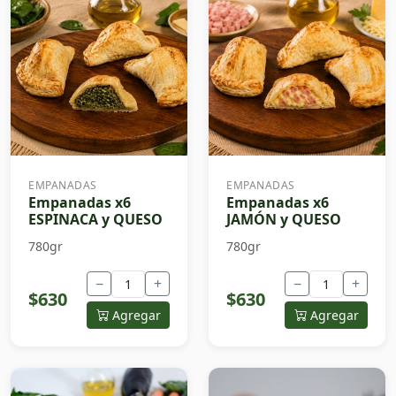
EMPANADAS
EMPANADAS
Empanadas x6
Empanadas x6
ESPINACA y QUESO
JAMÓN y QUESO
780gr
780gr
−
+
−
+
$630
$630
Agregar
Agregar