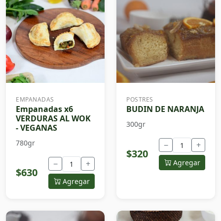
EMPANADAS
POSTRES
Empanadas x6
BUDIN DE NARANJA
VERDURAS AL WOK
300gr
- VEGANAS
780gr
−
+
$320
Agregar
−
+
$630
Agregar