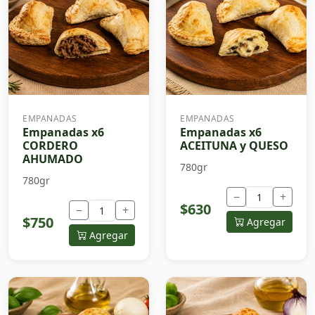
EMPANADAS
EMPANADAS
Empanadas x6
Empanadas x6
CORDERO
ACEITUNA y QUESO
AHUMADO
780gr
780gr
−
+
$630
−
+
$750
Agregar
Agregar