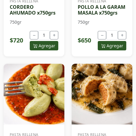
PASTA RELLENA
PASTA RELLENA
CORDERO
POLLO A LA GARAM
AHUMADO x750grs
MASALA x750grs
750gr
750gr
−
+
−
+
$720
$650
Agregar
Agregar
PASTA RELLENA
PASTA RELLENA