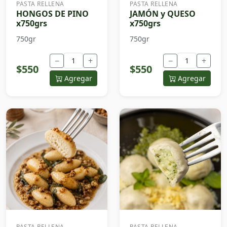
PASTA RELLENA
PASTA RELLENA
HONGOS DE PINO
JAMÓN y QUESO
x750grs
x750grs
750gr
750gr
−
+
−
+
$550
$550
Agregar
Agregar
PASTA RELLENA
PASTA RELLENA