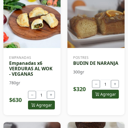
EMPANADAS
POSTRES
Empanadas x6
BUDIN DE NARANJA
VERDURAS AL WOK
300gr
- VEGANAS
780gr
−
+
$320
Agregar
−
+
$630
Agregar