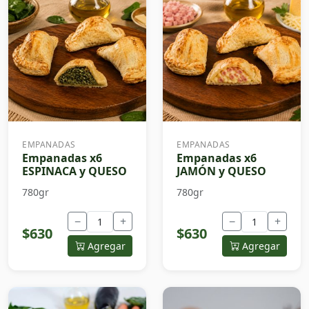
EMPANADAS
EMPANADAS
Empanadas x6
Empanadas x6
ESPINACA y QUESO
JAMÓN y QUESO
780gr
780gr
−
+
−
+
$630
$630
Agregar
Agregar