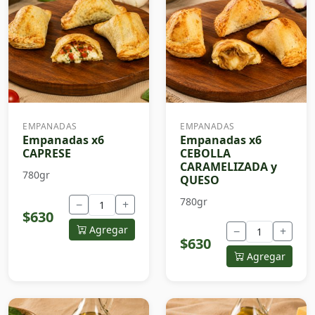
EMPANADAS
EMPANADAS
Empanadas x6
Empanadas x6
CAPRESE
CEBOLLA
CARAMELIZADA y
780gr
QUESO
780gr
−
+
$630
Agregar
−
+
$630
Agregar