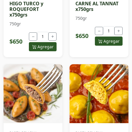
HIGO TURCO y
CARNE AL TANNAT
ROQUEFORT
x750grs
x750grs
750gr
750gr
−
+
$650
−
+
$650
Agregar
Agregar