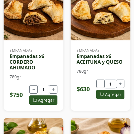
EMPANADAS
EMPANADAS
Empanadas x6
Empanadas x6
CORDERO
ACEITUNA y QUESO
AHUMADO
780gr
780gr
−
+
$630
−
+
$750
Agregar
Agregar