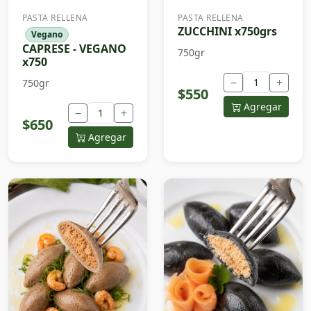
PASTA RELLENA
PASTA RELLENA
ZUCCHINI x750grs
Vegano
CAPRESE - VEGANO
750gr
x750
−
+
750gr
$550
Agregar
−
+
$650
Agregar