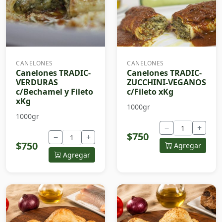
CANELONES
CANELONES
Canelones TRADIC-
Canelones TRADIC-
VERDURAS
ZUCCHINI-VEGANOS
c/Bechamel y Fileto
c/Fileto xKg
xKg
1000gr
1000gr
−
+
$750
−
+
$750
Agregar
Agregar