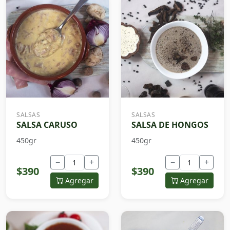
SALSAS
SALSAS
SALSA CARUSO
SALSA DE HONGOS
450gr
450gr
−
+
−
+
$390
$390
Agregar
Agregar