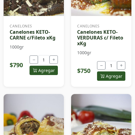
CANELONES
CANELONES
Canelones KETO-
Canelones KETO-
CARNE c/Fileto xKg
VERDURAS c/ Fileto
xKg
1000gr
1000gr
−
+
$790
−
+
$750
Agregar
Agregar