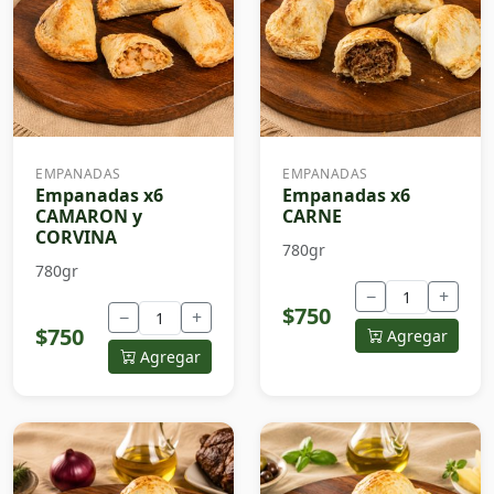
EMPANADAS
EMPANADAS
Empanadas x6
Empanadas x6
CAMARON y
CARNE
CORVINA
780gr
780gr
−
+
$750
−
+
$750
Agregar
Agregar