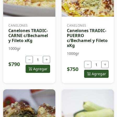
CANELONES
CANELONES
Canelones TRADIC-
Canelones TRADIC-
CARNE c/Bechamel
PUERRO
y Fileto xKg
c/Bechamel y Fileto
xKg
1000gr
1000gr
−
+
$790
−
+
$750
Agregar
Agregar