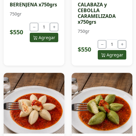
BERENJENA x750grs
CALABAZA y
CEBOLLA
750gr
CARAMELIZADA
x750grs
−
+
$550
750gr
Agregar
−
+
$550
Agregar