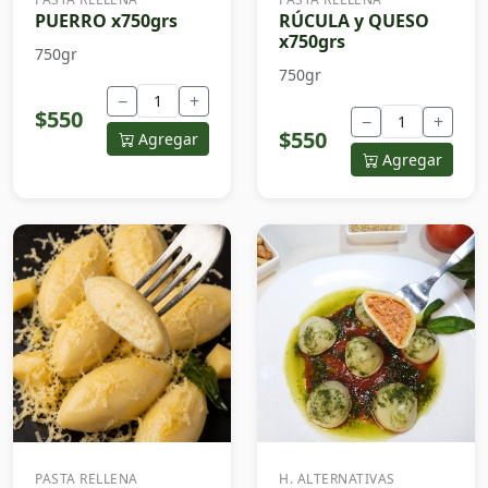
PUERRO x750grs
RÚCULA y QUESO
x750grs
750gr
750gr
−
+
$550
−
+
$550
Agregar
Agregar
PASTA RELLENA
H. ALTERNATIVAS