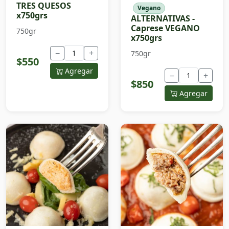
TRES QUESOS
Vegano
x750grs
ALTERNATIVAS -
Caprese VEGANO
750gr
x750grs
−
+
750gr
$550
Agregar
−
+
$850
Agregar