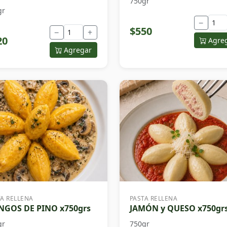
750gr
gr
−
$550
−
+
20
Agre
Agregar
TA RELLENA
PASTA RELLENA
GOS DE PINO x750grs
JAMÓN y QUESO x750gr
gr
750gr