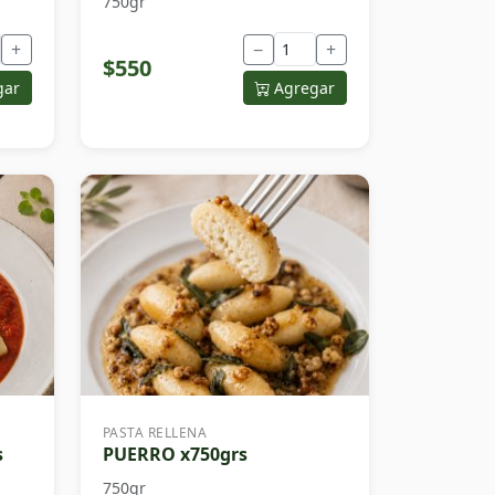
750gr
+
−
+
$550
gar
Agregar
PASTA RELLENA
s
PUERRO x750grs
750gr