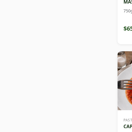
MAS
750
$6
PAS
CAP