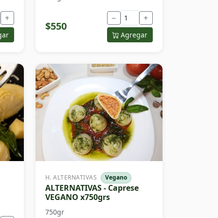
+
−
+
$550
gar
Agregar
H. ALTERNATIVAS
Vegano
ALTERNATIVAS - Caprese
VEGANO x750grs
750gr