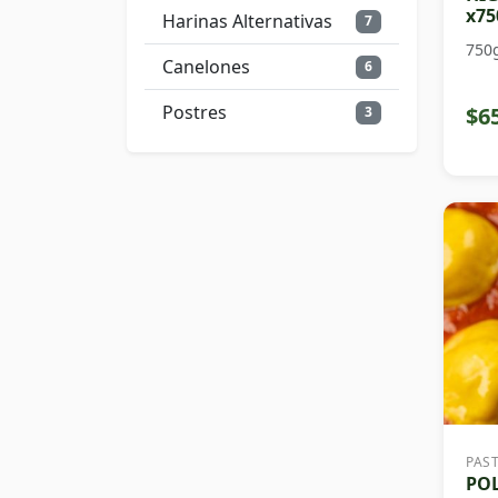
x75
Harinas Alternativas
7
750
Canelones
6
Postres
$6
3
PAS
PO