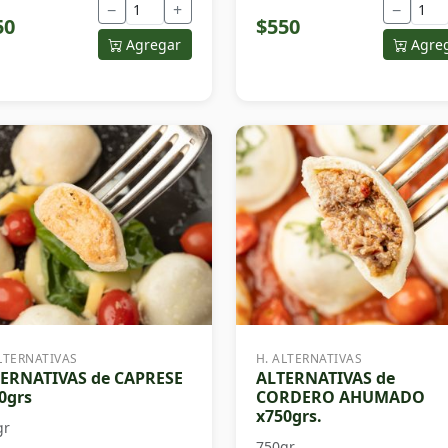
−
+
−
50
$550
Agregar
Agre
LTERNATIVAS
H. ALTERNATIVAS
ERNATIVAS de CAPRESE
ALTERNATIVAS de
0grs
CORDERO AHUMADO
x750grs.
gr
750gr