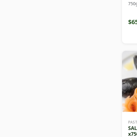
750
$6
PAS
SA
x75