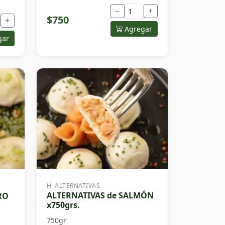
−
+
$750
+
Agregar
gar
H. ALTERNATIVAS
ALTERNATIVAS de SALMÓN
RO
x750grs.
750gr