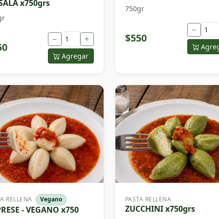
ALA x750grs
750gr
gr
−
$550
−
+
50
Agre
Agregar
TA RELLENA
Vegano
PASTA RELLENA
ZUCCHINI x750grs
RESE - VEGANO x750