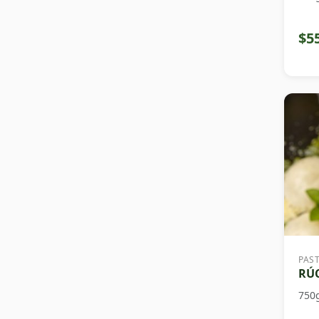
$5
PAS
RÚC
750