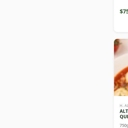
$7
H. A
ALT
QUE
750