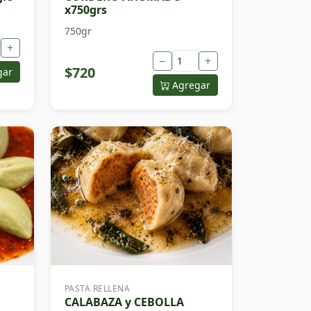
x750grs
750gr
+
−
+
$720
gar
Agregar
PASTA RELLENA
CALABAZA y CEBOLLA