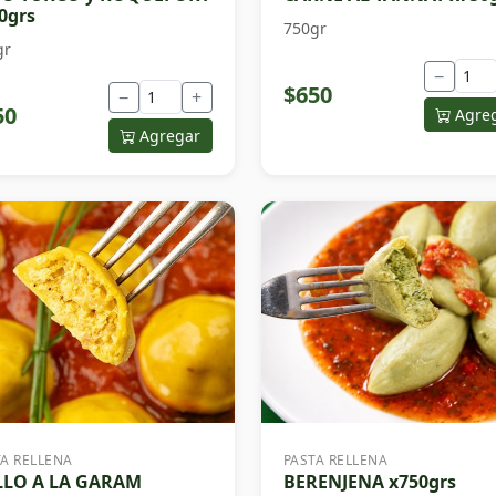
0grs
750gr
gr
−
$650
−
+
50
Agre
Agregar
TA RELLENA
PASTA RELLENA
LLO A LA GARAM
BERENJENA x750grs