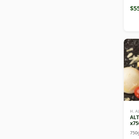
$5
H. A
ALT
x75
750