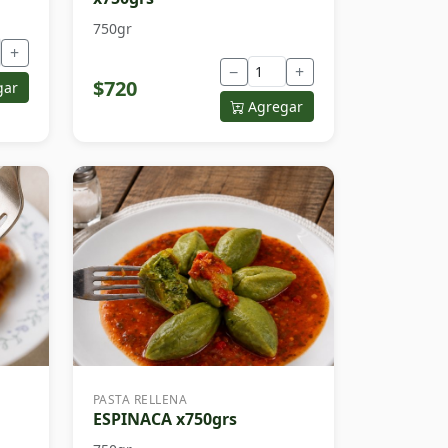
750gr
+
−
+
$720
gar
Agregar
PASTA RELLENA
ESPINACA x750grs