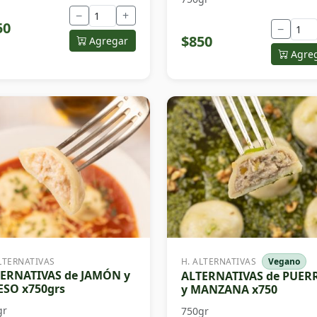
−
+
50
−
$850
Agregar
Agre
LTERNATIVAS
H. ALTERNATIVAS
Vegano
ERNATIVAS de JAMÓN y
ALTERNATIVAS de PUER
SO x750grs
y MANZANA x750
gr
750gr