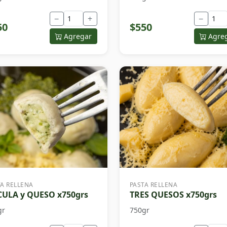
−
+
−
50
$550
Agregar
Agre
TA RELLENA
PASTA RELLENA
ULA y QUESO x750grs
TRES QUESOS x750grs
gr
750gr