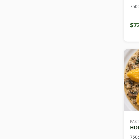
750
$7
PAS
HON
750