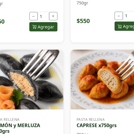
750gr
gr
−
−
+
$550
50
Agre
Agregar
TA RELLENA
PASTA RELLENA
LMÓN y MERLUZA
CAPRESE x750grs
0grs