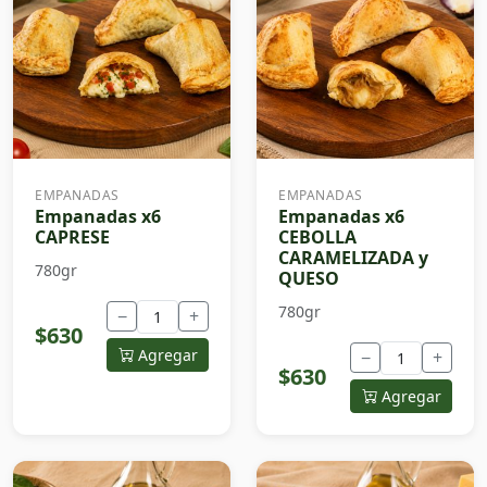
EMPANADAS
EMPANADAS
Empanadas x6
Empanadas x6
CAPRESE
CEBOLLA
CARAMELIZADA y
780gr
QUESO
780gr
−
+
$630
Agregar
−
+
$630
Agregar