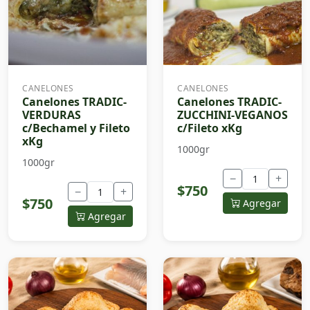
CANELONES
CANELONES
Canelones TRADIC-
Canelones TRADIC-
VERDURAS
ZUCCHINI-VEGANOS
c/Bechamel y Fileto
c/Fileto xKg
xKg
1000gr
1000gr
−
+
$750
−
+
$750
Agregar
Agregar