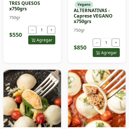
TRES QUESOS
Vegano
x750grs
ALTERNATIVAS -
Caprese VEGANO
750gr
x750grs
−
+
750gr
$550
Agregar
−
+
$850
Agregar