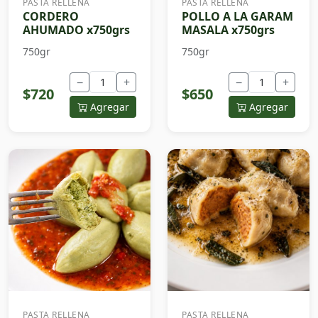
PASTA RELLENA
PASTA RELLENA
CORDERO
POLLO A LA GARAM
AHUMADO x750grs
MASALA x750grs
750gr
750gr
−
+
−
+
$720
$650
Agregar
Agregar
PASTA RELLENA
PASTA RELLENA