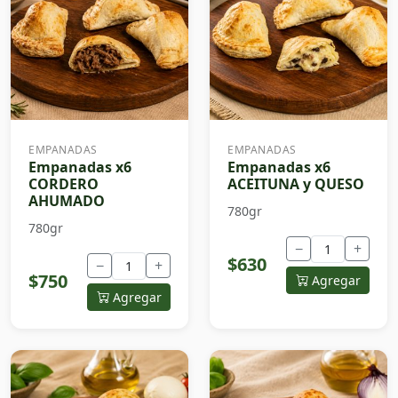
EMPANADAS
EMPANADAS
Empanadas x6
Empanadas x6
CORDERO
ACEITUNA y QUESO
AHUMADO
780gr
780gr
−
+
$630
−
+
$750
Agregar
Agregar