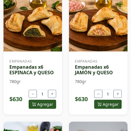
EMPANADAS
EMPANADAS
Empanadas x6
Empanadas x6
ESPINACA y QUESO
JAMÓN y QUESO
780gr
780gr
−
+
−
+
$630
$630
Agregar
Agregar