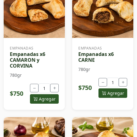
EMPANADAS
EMPANADAS
Empanadas x6
Empanadas x6
CAMARON y
CARNE
CORVINA
780gr
780gr
−
+
$750
−
+
$750
Agregar
Agregar