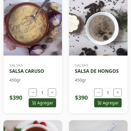
SALSAS
SALSAS
SALSA CARUSO
SALSA DE HONGOS
450gr
450gr
−
+
−
+
$390
$390
Agregar
Agregar