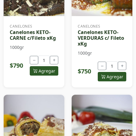
CANELONES
CANELONES
Canelones KETO-
Canelones KETO-
CARNE c/Fileto xKg
VERDURAS c/ Fileto
xKg
1000gr
1000gr
−
+
$790
−
+
$750
Agregar
Agregar