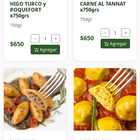
HIGO TURCO y
CARNE AL TANNAT
ROQUEFORT
x750grs
x750grs
750gr
750gr
−
+
$650
−
+
$650
Agregar
Agregar