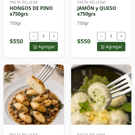
PASTA RELLENA
PASTA RELLENA
HONGOS DE PINO
JAMÓN y QUESO
x750grs
x750grs
750gr
750gr
−
+
−
+
$550
$550
Agregar
Agregar
PASTA RELLENA
PASTA RELLENA