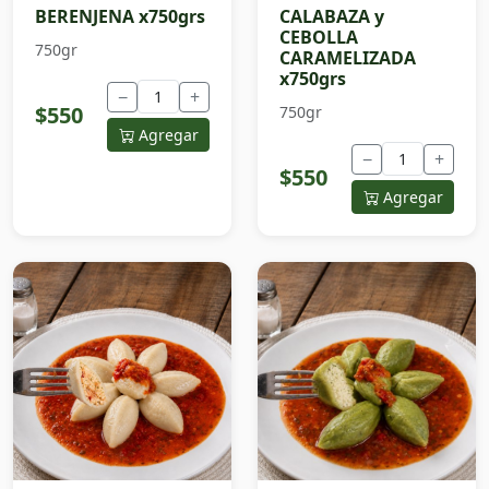
BERENJENA x750grs
CALABAZA y
CEBOLLA
750gr
CARAMELIZADA
x750grs
−
+
$550
750gr
Agregar
−
+
$550
Agregar