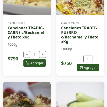
CANELONES
CANELONES
Canelones TRADIC-
Canelones TRADIC-
CARNE c/Bechamel
PUERRO
y Fileto xKg
c/Bechamel y Fileto
xKg
1000gr
1000gr
−
+
$790
−
+
$750
Agregar
Agregar