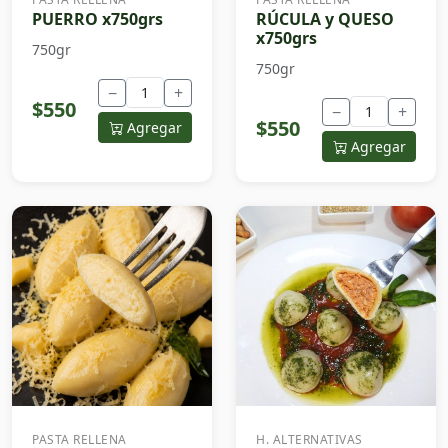
PUERRO x750grs
RÚCULA y QUESO
x750grs
750gr
750gr
−
+
$550
−
+
$550
Agregar
Agregar
PASTA RELLENA
H. ALTERNATIVAS