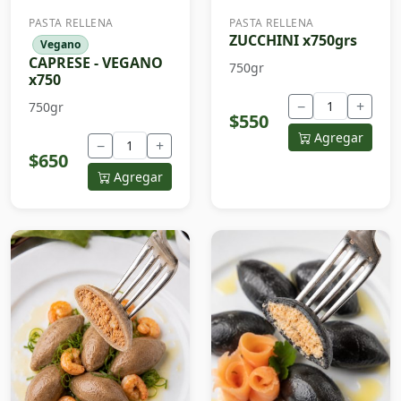
PASTA RELLENA
PASTA RELLENA
ZUCCHINI x750grs
Vegano
CAPRESE - VEGANO
750gr
x750
−
+
750gr
$550
Agregar
−
+
$650
Agregar