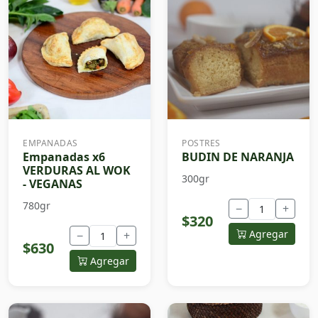
EMPANADAS
POSTRES
Empanadas x6
BUDIN DE NARANJA
VERDURAS AL WOK
300gr
- VEGANAS
780gr
−
+
$320
Agregar
−
+
$630
Agregar