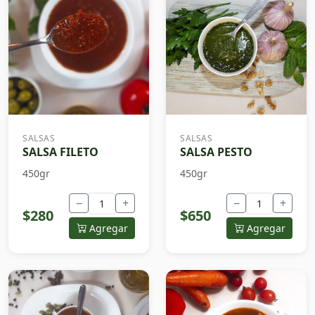
SALSAS
SALSAS
SALSA FILETO
SALSA PESTO
450gr
450gr
−
+
−
+
$280
$650
Agregar
Agregar