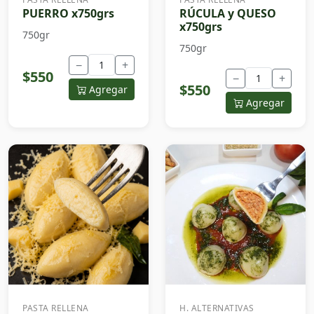
PUERRO x750grs
RÚCULA y QUESO
x750grs
750gr
750gr
−
+
$550
−
+
$550
Agregar
Agregar
PASTA RELLENA
H. ALTERNATIVAS