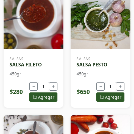
SALSAS
SALSAS
SALSA FILETO
SALSA PESTO
450gr
450gr
−
+
−
+
$280
$650
Agregar
Agregar