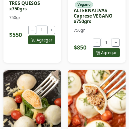
TRES QUESOS
Vegano
x750grs
ALTERNATIVAS -
Caprese VEGANO
750gr
x750grs
−
+
750gr
$550
Agregar
−
+
$850
Agregar