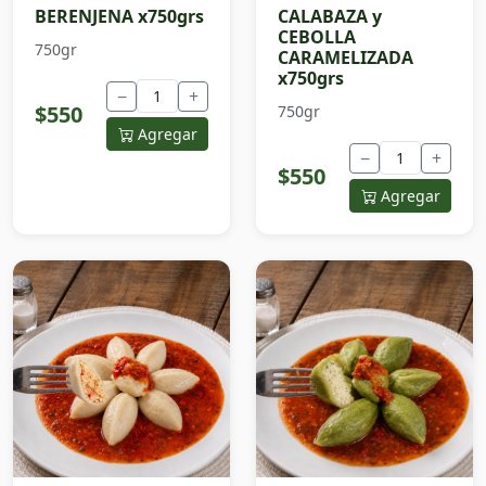
BERENJENA x750grs
CALABAZA y
CEBOLLA
750gr
CARAMELIZADA
x750grs
−
+
$550
750gr
Agregar
−
+
$550
Agregar