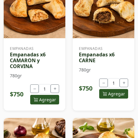
EMPANADAS
EMPANADAS
Empanadas x6
Empanadas x6
CAMARON y
CARNE
CORVINA
780gr
780gr
−
+
$750
−
+
$750
Agregar
Agregar