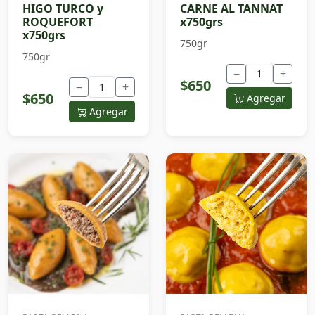
HIGO TURCO y
CARNE AL TANNAT
ROQUEFORT
x750grs
x750grs
750gr
750gr
−
+
$650
−
+
$650
Agregar
Agregar