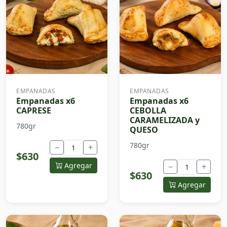
EMPANADAS
EMPANADAS
Empanadas x6
Empanadas x6
CAPRESE
CEBOLLA
CARAMELIZADA y
780gr
QUESO
780gr
−
+
$630
Agregar
−
+
$630
Agregar