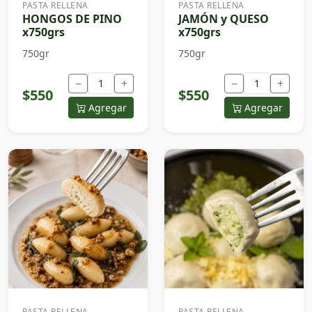
PASTA RELLENA
PASTA RELLENA
HONGOS DE PINO
JAMÓN y QUESO
x750grs
x750grs
750gr
750gr
−
+
−
+
$550
$550
Agregar
Agregar
PASTA RELLENA
PASTA RELLENA