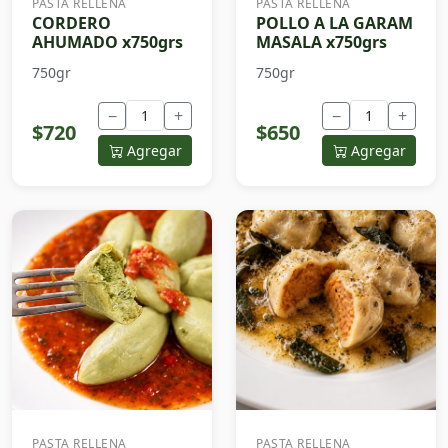
PASTA RELLENA
PASTA RELLENA
CORDERO
POLLO A LA GARAM
AHUMADO x750grs
MASALA x750grs
750gr
750gr
−
+
−
+
$720
$650
Agregar
Agregar
PASTA RELLENA
PASTA RELLENA