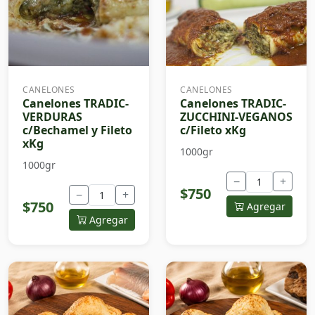
CANELONES
CANELONES
Canelones TRADIC-
Canelones TRADIC-
VERDURAS
ZUCCHINI-VEGANOS
c/Bechamel y Fileto
c/Fileto xKg
xKg
1000gr
1000gr
−
+
$750
−
+
$750
Agregar
Agregar