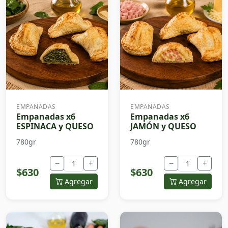
EMPANADAS
EMPANADAS
Empanadas x6
Empanadas x6
ESPINACA y QUESO
JAMÓN y QUESO
780gr
780gr
−
+
−
+
$630
$630
Agregar
Agregar