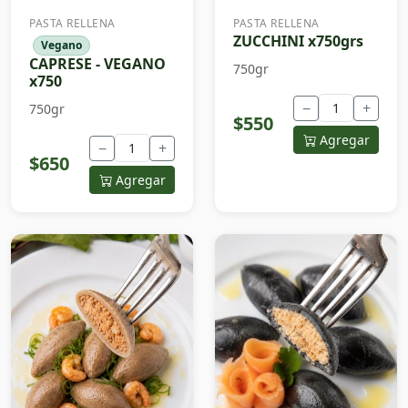
PASTA RELLENA
PASTA RELLENA
ZUCCHINI x750grs
Vegano
CAPRESE - VEGANO
750gr
x750
−
+
750gr
$550
Agregar
−
+
$650
Agregar