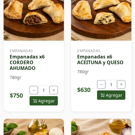
EMPANADAS
EMPANADAS
Empanadas x6
Empanadas x6
CORDERO
ACEITUNA y QUESO
AHUMADO
780gr
780gr
−
+
$630
−
+
$750
Agregar
Agregar