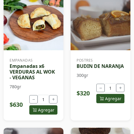
EMPANADAS
POSTRES
Empanadas x6
BUDIN DE NARANJA
VERDURAS AL WOK
300gr
- VEGANAS
780gr
−
+
$320
Agregar
−
+
$630
Agregar