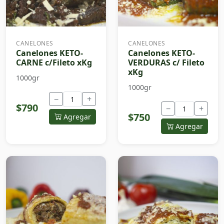
CANELONES
CANELONES
Canelones KETO-
Canelones KETO-
CARNE c/Fileto xKg
VERDURAS c/ Fileto
xKg
1000gr
1000gr
−
+
$790
−
+
$750
Agregar
Agregar