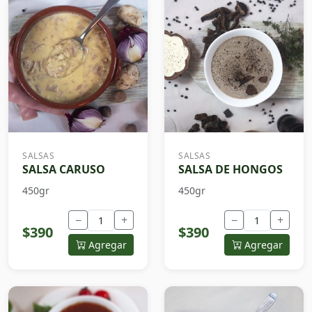
SALSAS
SALSAS
SALSA CARUSO
SALSA DE HONGOS
450gr
450gr
−
+
−
+
$390
$390
Agregar
Agregar