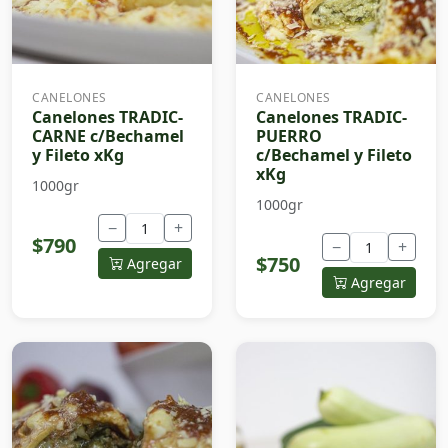
CANELONES
CANELONES
Canelones TRADIC-
Canelones TRADIC-
CARNE c/Bechamel
PUERRO
y Fileto xKg
c/Bechamel y Fileto
xKg
1000gr
1000gr
−
+
$790
−
+
$750
Agregar
Agregar