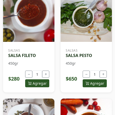
SALSAS
SALSAS
SALSA FILETO
SALSA PESTO
450gr
450gr
−
+
−
+
$280
$650
Agregar
Agregar