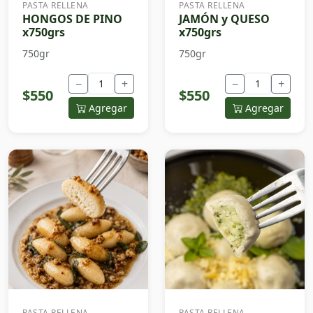
PASTA RELLENA
PASTA RELLENA
HONGOS DE PINO
JAMÓN y QUESO
x750grs
x750grs
750gr
750gr
−
+
−
+
$550
$550
Agregar
Agregar
PASTA RELLENA
PASTA RELLENA