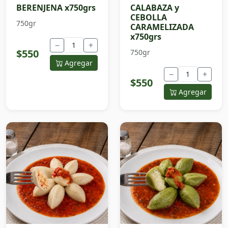
BERENJENA x750grs
CALABAZA y
CEBOLLA
750gr
CARAMELIZADA
x750grs
−
+
$550
750gr
Agregar
−
+
$550
Agregar