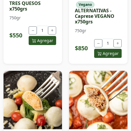
TRES QUESOS
Vegano
x750grs
ALTERNATIVAS -
Caprese VEGANO
750gr
x750grs
−
+
750gr
$550
Agregar
−
+
$850
Agregar