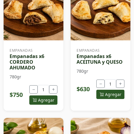
EMPANADAS
EMPANADAS
Empanadas x6
Empanadas x6
CORDERO
ACEITUNA y QUESO
AHUMADO
780gr
780gr
−
+
$630
−
+
$750
Agregar
Agregar