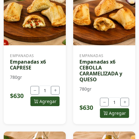
EMPANADAS
EMPANADAS
Empanadas x6
Empanadas x6
CAPRESE
CEBOLLA
CARAMELIZADA y
780gr
QUESO
780gr
−
+
$630
Agregar
−
+
$630
Agregar