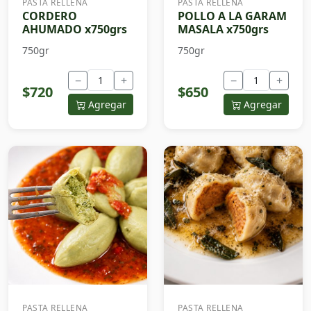
PASTA RELLENA
PASTA RELLENA
CORDERO
POLLO A LA GARAM
AHUMADO x750grs
MASALA x750grs
750gr
750gr
−
+
−
+
$720
$650
Agregar
Agregar
PASTA RELLENA
PASTA RELLENA