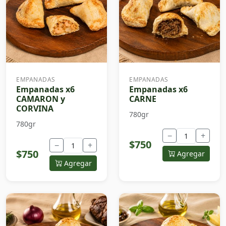
EMPANADAS
EMPANADAS
Empanadas x6
Empanadas x6
CAMARON y
CARNE
CORVINA
780gr
780gr
−
+
$750
−
+
$750
Agregar
Agregar