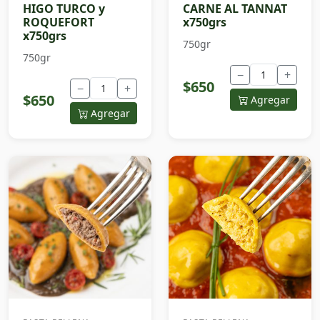
HIGO TURCO y
CARNE AL TANNAT
ROQUEFORT
x750grs
x750grs
750gr
750gr
−
+
$650
−
+
$650
Agregar
Agregar