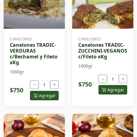
CANELONES
CANELONES
Canelones TRADIC-
Canelones TRADIC-
VERDURAS
ZUCCHINI-VEGANOS
c/Bechamel y Fileto
c/Fileto xKg
xKg
1000gr
1000gr
−
+
$750
−
+
$750
Agregar
Agregar