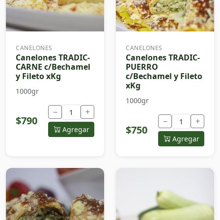
CANELONES
CANELONES
Canelones TRADIC-
Canelones TRADIC-
CARNE c/Bechamel
PUERRO
y Fileto xKg
c/Bechamel y Fileto
xKg
1000gr
1000gr
−
+
$790
−
+
$750
Agregar
Agregar