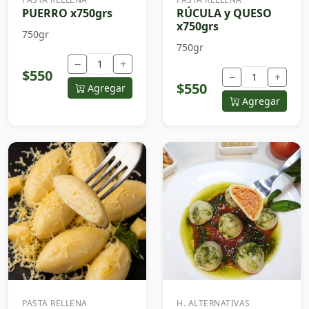
PUERRO x750grs
RÚCULA y QUESO
x750grs
750gr
750gr
−
+
$550
−
+
$550
Agregar
Agregar
PASTA RELLENA
H. ALTERNATIVAS