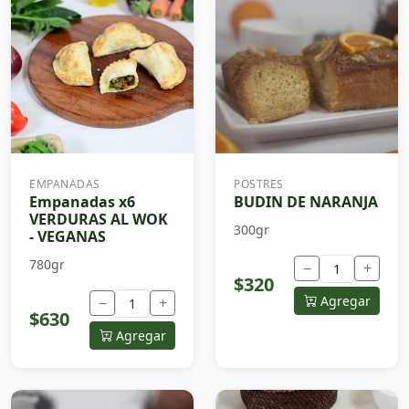
EMPANADAS
POSTRES
Empanadas x6
BUDIN DE NARANJA
VERDURAS AL WOK
300gr
- VEGANAS
780gr
−
+
$320
Agregar
−
+
$630
Agregar