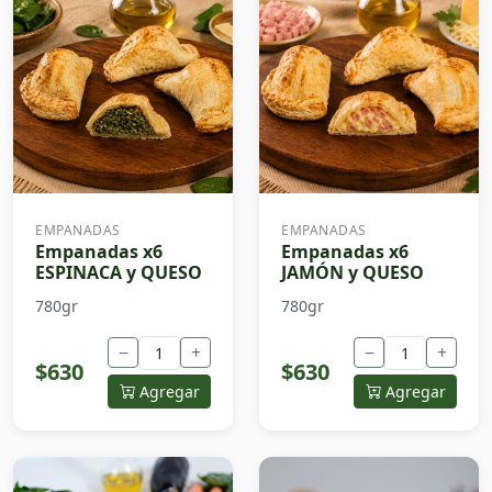
EMPANADAS
EMPANADAS
Empanadas x6
Empanadas x6
ESPINACA y QUESO
JAMÓN y QUESO
780gr
780gr
−
+
−
+
$630
$630
Agregar
Agregar