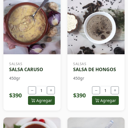
SALSAS
SALSAS
SALSA CARUSO
SALSA DE HONGOS
450gr
450gr
−
+
−
+
$390
$390
Agregar
Agregar