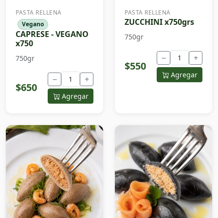
PASTA RELLENA
PASTA RELLENA
ZUCCHINI x750grs
Vegano
CAPRESE - VEGANO
750gr
x750
−
+
750gr
$550
Agregar
−
+
$650
Agregar