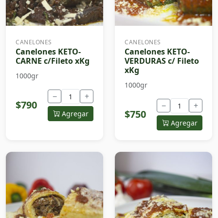
CANELONES
CANELONES
Canelones KETO-
Canelones KETO-
CARNE c/Fileto xKg
VERDURAS c/ Fileto
xKg
1000gr
1000gr
−
+
$790
−
+
$750
Agregar
Agregar