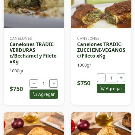
CANELONES
CANELONES
Canelones TRADIC-
Canelones TRADIC-
VERDURAS
ZUCCHINI-VEGANOS
c/Bechamel y Fileto
c/Fileto xKg
xKg
1000gr
1000gr
−
+
$750
−
+
$750
Agregar
Agregar