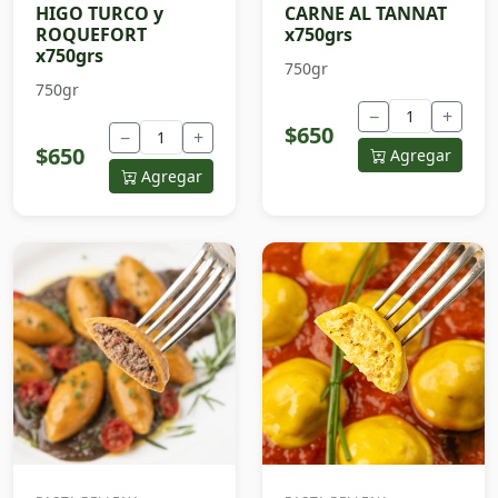
HIGO TURCO y
CARNE AL TANNAT
ROQUEFORT
x750grs
x750grs
750gr
750gr
−
+
$650
−
+
$650
Agregar
Agregar