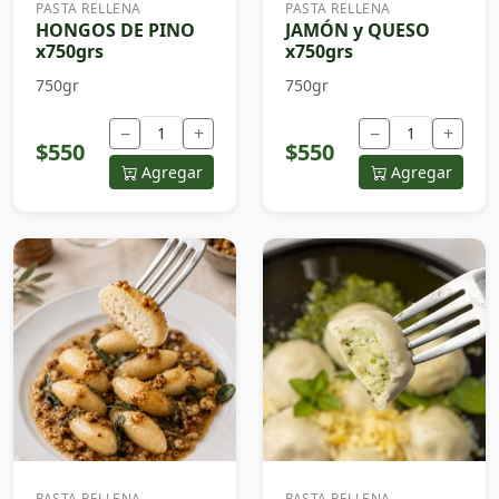
PASTA RELLENA
PASTA RELLENA
HONGOS DE PINO
JAMÓN y QUESO
x750grs
x750grs
750gr
750gr
−
+
−
+
$550
$550
Agregar
Agregar
PASTA RELLENA
PASTA RELLENA