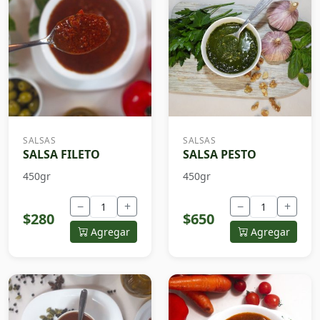
SALSAS
SALSAS
SALSA FILETO
SALSA PESTO
450gr
450gr
−
+
−
+
$280
$650
Agregar
Agregar