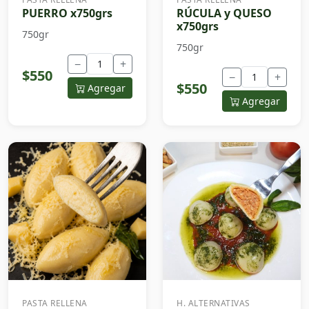
PUERRO x750grs
RÚCULA y QUESO
x750grs
750gr
750gr
−
+
$550
−
+
$550
Agregar
Agregar
PASTA RELLENA
H. ALTERNATIVAS