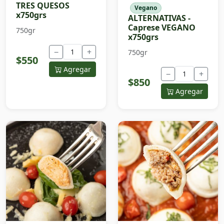
TRES QUESOS
Vegano
x750grs
ALTERNATIVAS -
Caprese VEGANO
750gr
x750grs
−
+
750gr
$550
Agregar
−
+
$850
Agregar