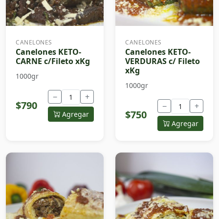
CANELONES
CANELONES
Canelones KETO-
Canelones KETO-
CARNE c/Fileto xKg
VERDURAS c/ Fileto
xKg
1000gr
1000gr
−
+
$790
−
+
$750
Agregar
Agregar