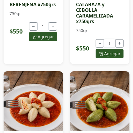
BERENJENA x750grs
CALABAZA y
CEBOLLA
750gr
CARAMELIZADA
x750grs
−
+
$550
750gr
Agregar
−
+
$550
Agregar