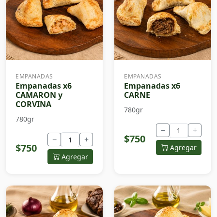
EMPANADAS
EMPANADAS
Empanadas x6
Empanadas x6
CAMARON y
CARNE
CORVINA
780gr
780gr
−
+
$750
−
+
$750
Agregar
Agregar