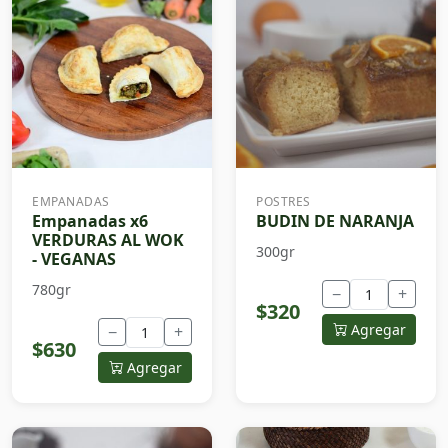
EMPANADAS
POSTRES
Empanadas x6
BUDIN DE NARANJA
VERDURAS AL WOK
300gr
- VEGANAS
780gr
−
+
$320
Agregar
−
+
$630
Agregar