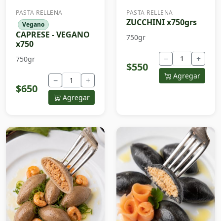
PASTA RELLENA
PASTA RELLENA
ZUCCHINI x750grs
Vegano
CAPRESE - VEGANO
750gr
x750
−
+
750gr
$550
Agregar
−
+
$650
Agregar