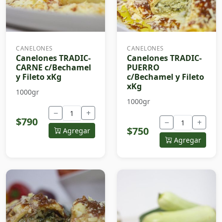
CANELONES
CANELONES
Canelones TRADIC-
Canelones TRADIC-
CARNE c/Bechamel
PUERRO
y Fileto xKg
c/Bechamel y Fileto
xKg
1000gr
1000gr
−
+
$790
−
+
$750
Agregar
Agregar