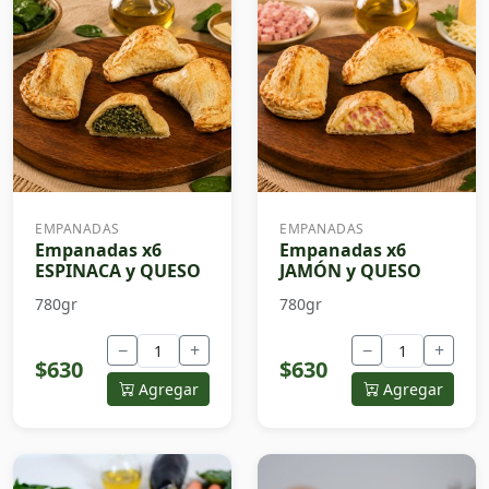
EMPANADAS
EMPANADAS
Empanadas x6
Empanadas x6
ESPINACA y QUESO
JAMÓN y QUESO
780gr
780gr
−
+
−
+
$630
$630
Agregar
Agregar