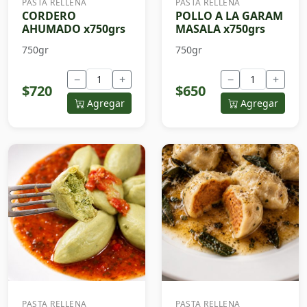
PASTA RELLENA
PASTA RELLENA
CORDERO
POLLO A LA GARAM
AHUMADO x750grs
MASALA x750grs
750gr
750gr
−
+
−
+
$720
$650
Agregar
Agregar
PASTA RELLENA
PASTA RELLENA