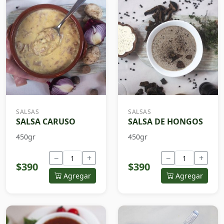
SALSAS
SALSAS
SALSA CARUSO
SALSA DE HONGOS
450gr
450gr
−
+
−
+
$390
$390
Agregar
Agregar