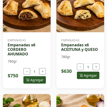
EMPANADAS
EMPANADAS
Empanadas x6
Empanadas x6
CORDERO
ACEITUNA y QUESO
AHUMADO
780gr
780gr
−
+
$630
−
+
$750
Agregar
Agregar