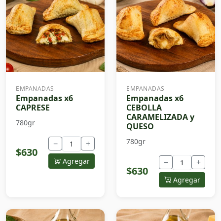
EMPANADAS
EMPANADAS
Empanadas x6
Empanadas x6
CAPRESE
CEBOLLA
CARAMELIZADA y
780gr
QUESO
780gr
−
+
$630
Agregar
−
+
$630
Agregar