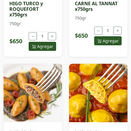
HIGO TURCO y
CARNE AL TANNAT
ROQUEFORT
x750grs
x750grs
750gr
750gr
−
+
$650
−
+
$650
Agregar
Agregar