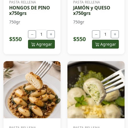
PASTA RELLENA
PASTA RELLENA
HONGOS DE PINO
JAMÓN y QUESO
x750grs
x750grs
750gr
750gr
−
+
−
+
$550
$550
Agregar
Agregar
PASTA RELLENA
PASTA RELLENA