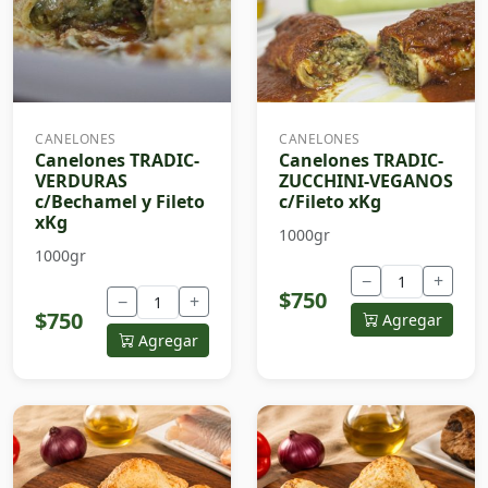
CANELONES
CANELONES
Canelones TRADIC-
Canelones TRADIC-
VERDURAS
ZUCCHINI-VEGANOS
c/Bechamel y Fileto
c/Fileto xKg
xKg
1000gr
1000gr
−
+
$750
−
+
$750
Agregar
Agregar