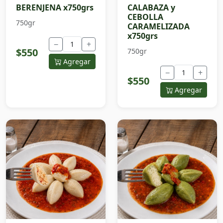
BERENJENA x750grs
CALABAZA y
CEBOLLA
750gr
CARAMELIZADA
x750grs
−
+
$550
750gr
Agregar
−
+
$550
Agregar