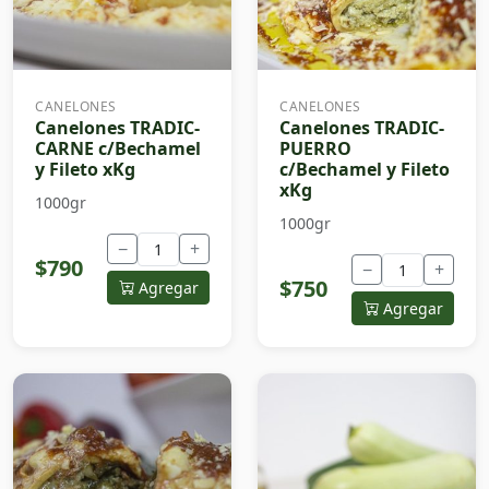
CANELONES
CANELONES
Canelones TRADIC-
Canelones TRADIC-
CARNE c/Bechamel
PUERRO
y Fileto xKg
c/Bechamel y Fileto
xKg
1000gr
1000gr
−
+
$790
−
+
$750
Agregar
Agregar