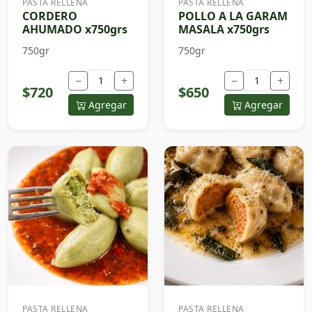
PASTA RELLENA
PASTA RELLENA
CORDERO
POLLO A LA GARAM
AHUMADO x750grs
MASALA x750grs
750gr
750gr
−
+
−
+
$720
$650
Agregar
Agregar
PASTA RELLENA
PASTA RELLENA