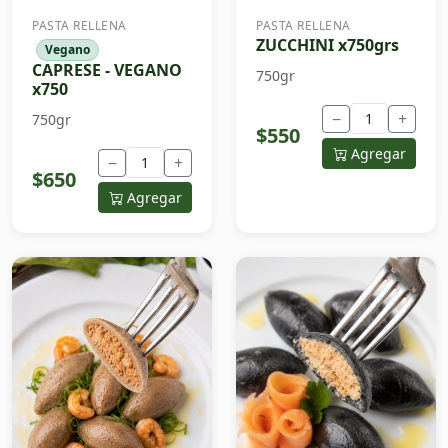
PASTA RELLENA
PASTA RELLENA
ZUCCHINI x750grs
Vegano
CAPRESE - VEGANO
750gr
x750
−
+
750gr
$550
Agregar
−
+
$650
Agregar