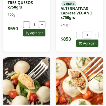
TRES QUESOS
Vegano
x750grs
ALTERNATIVAS -
Caprese VEGANO
750gr
x750grs
−
+
750gr
$550
Agregar
−
+
$850
Agregar