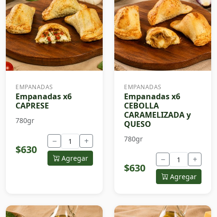
EMPANADAS
EMPANADAS
Empanadas x6
Empanadas x6
CAPRESE
CEBOLLA
CARAMELIZADA y
780gr
QUESO
780gr
−
+
$630
Agregar
−
+
$630
Agregar