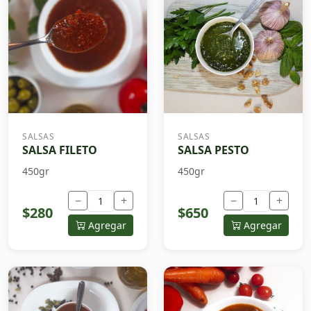
SALSAS
SALSAS
SALSA FILETO
SALSA PESTO
450gr
450gr
−
+
−
+
$280
$650
Agregar
Agregar