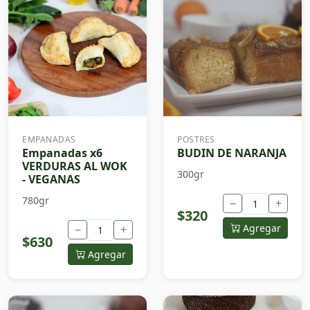
EMPANADAS
POSTRES
Empanadas x6
BUDIN DE NARANJA
VERDURAS AL WOK
300gr
- VEGANAS
780gr
−
+
$320
Agregar
−
+
$630
Agregar