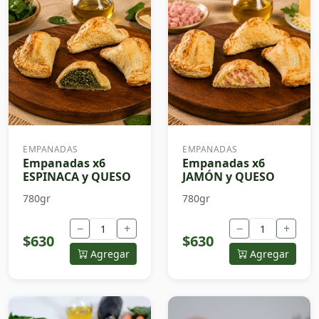
EMPANADAS
EMPANADAS
Empanadas x6
Empanadas x6
ESPINACA y QUESO
JAMÓN y QUESO
780gr
780gr
−
+
−
+
$630
$630
Agregar
Agregar