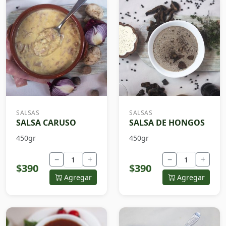
SALSAS
SALSAS
SALSA CARUSO
SALSA DE HONGOS
450gr
450gr
−
+
−
+
$390
$390
Agregar
Agregar