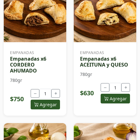
EMPANADAS
EMPANADAS
Empanadas x6
Empanadas x6
CORDERO
ACEITUNA y QUESO
AHUMADO
780gr
780gr
−
+
$630
−
+
$750
Agregar
Agregar