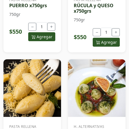
PUERRO x750grs
RÚCULA y QUESO
x750grs
750gr
750gr
−
+
$550
−
+
$550
Agregar
Agregar
PASTA RELLENA
H. ALTERNATIVAS