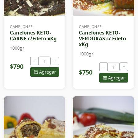
CANELONES
CANELONES
Canelones KETO-
Canelones KETO-
CARNE c/Fileto xKg
VERDURAS c/ Fileto
xKg
1000gr
1000gr
−
+
$790
−
+
$750
Agregar
Agregar