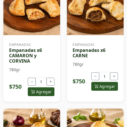
EMPANADAS
EMPANADAS
Empanadas x6
Empanadas x6
CAMARON y
CARNE
CORVINA
780gr
780gr
−
+
$750
−
+
$750
Agregar
Agregar