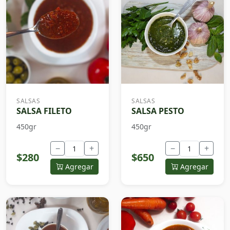
SALSAS
SALSAS
SALSA FILETO
SALSA PESTO
450gr
450gr
−
+
−
+
$280
$650
Agregar
Agregar