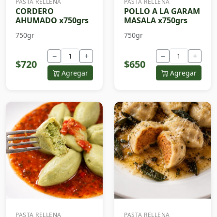
PASTA RELLENA
PASTA RELLENA
CORDERO
POLLO A LA GARAM
AHUMADO x750grs
MASALA x750grs
750gr
750gr
−
+
−
+
$720
$650
Agregar
Agregar
PASTA RELLENA
PASTA RELLENA