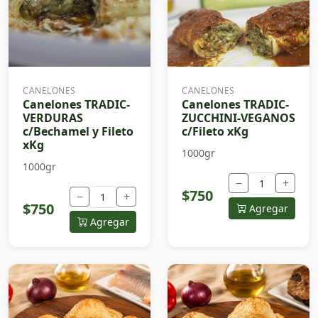
CANELONES
CANELONES
Canelones TRADIC-
Canelones TRADIC-
VERDURAS
ZUCCHINI-VEGANOS
c/Bechamel y Fileto
c/Fileto xKg
xKg
1000gr
1000gr
−
+
$750
−
+
$750
Agregar
Agregar