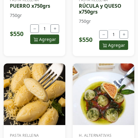
PUERRO x750grs
RÚCULA y QUESO
x750grs
750gr
750gr
−
+
$550
−
+
$550
Agregar
Agregar
PASTA RELLENA
H. ALTERNATIVAS