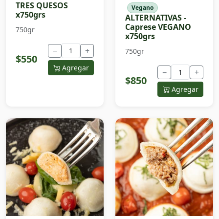
TRES QUESOS
Vegano
x750grs
ALTERNATIVAS -
Caprese VEGANO
750gr
x750grs
−
+
750gr
$550
Agregar
−
+
$850
Agregar