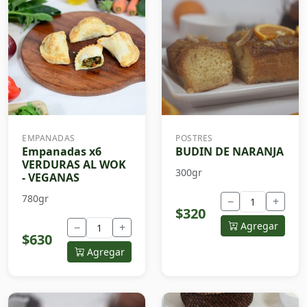
EMPANADAS
POSTRES
Empanadas x6
BUDIN DE NARANJA
VERDURAS AL WOK
300gr
- VEGANAS
780gr
−
+
$320
Agregar
−
+
$630
Agregar