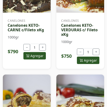
CANELONES
CANELONES
Canelones KETO-
Canelones KETO-
CARNE c/Fileto xKg
VERDURAS c/ Fileto
xKg
1000gr
1000gr
−
+
$790
−
+
$750
Agregar
Agregar