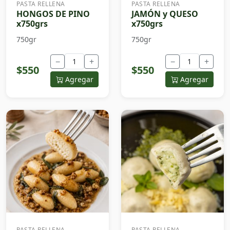
PASTA RELLENA
PASTA RELLENA
HONGOS DE PINO
JAMÓN y QUESO
x750grs
x750grs
750gr
750gr
−
+
−
+
$550
$550
Agregar
Agregar
PASTA RELLENA
PASTA RELLENA