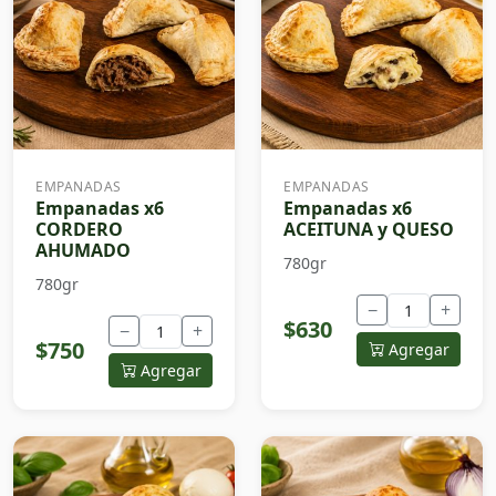
EMPANADAS
EMPANADAS
Empanadas x6
Empanadas x6
CORDERO
ACEITUNA y QUESO
AHUMADO
780gr
780gr
−
+
$630
−
+
$750
Agregar
Agregar