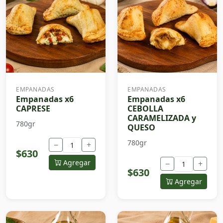
EMPANADAS
EMPANADAS
Empanadas x6
Empanadas x6
CAPRESE
CEBOLLA
CARAMELIZADA y
780gr
QUESO
780gr
−
+
$630
Agregar
−
+
$630
Agregar