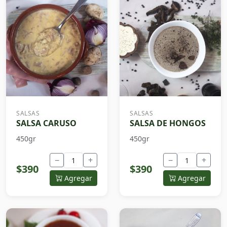
SALSAS
SALSAS
SALSA CARUSO
SALSA DE HONGOS
450gr
450gr
−
+
−
+
$390
$390
Agregar
Agregar