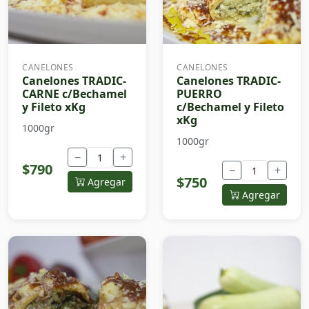
CANELONES
CANELONES
Canelones TRADIC-
Canelones TRADIC-
CARNE c/Bechamel
PUERRO
y Fileto xKg
c/Bechamel y Fileto
xKg
1000gr
1000gr
−
+
$790
−
+
$750
Agregar
Agregar