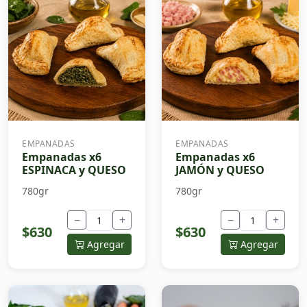
EMPANADAS
EMPANADAS
Empanadas x6
Empanadas x6
ESPINACA y QUESO
JAMÓN y QUESO
780gr
780gr
−
+
−
+
$630
$630
Agregar
Agregar