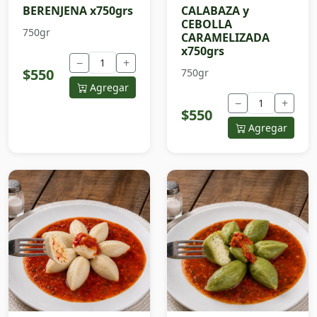
BERENJENA x750grs
CALABAZA y
CEBOLLA
750gr
CARAMELIZADA
x750grs
−
+
$550
750gr
Agregar
−
+
$550
Agregar