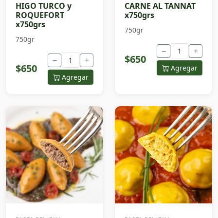
HIGO TURCO y
CARNE AL TANNAT
ROQUEFORT
x750grs
x750grs
750gr
750gr
−
+
$650
−
+
$650
Agregar
Agregar