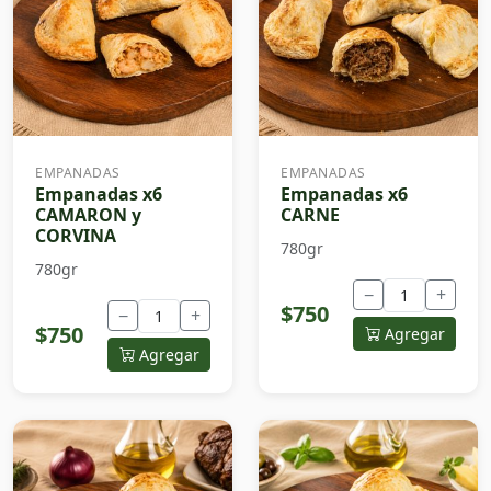
EMPANADAS
EMPANADAS
Empanadas x6
Empanadas x6
CAMARON y
CARNE
CORVINA
780gr
780gr
−
+
$750
−
+
$750
Agregar
Agregar