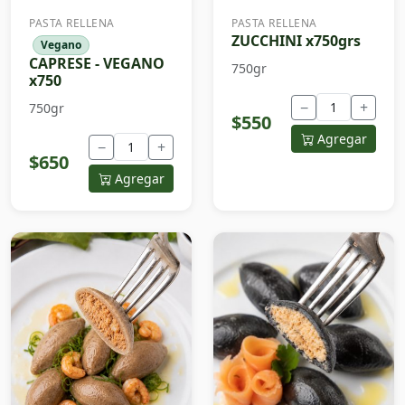
PASTA RELLENA
PASTA RELLENA
ZUCCHINI x750grs
Vegano
CAPRESE - VEGANO
750gr
x750
−
+
750gr
$550
Agregar
−
+
$650
Agregar