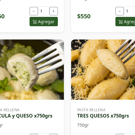
−
+
−
50
$550
Agregar
Agre
TA RELLENA
PASTA RELLENA
ULA y QUESO x750grs
TRES QUESOS x750grs
gr
750gr