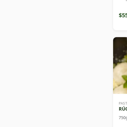
$5
PAS
RÚC
750