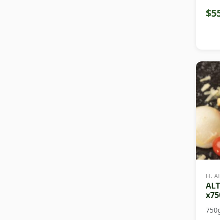
$5
H. A
ALT
x75
750