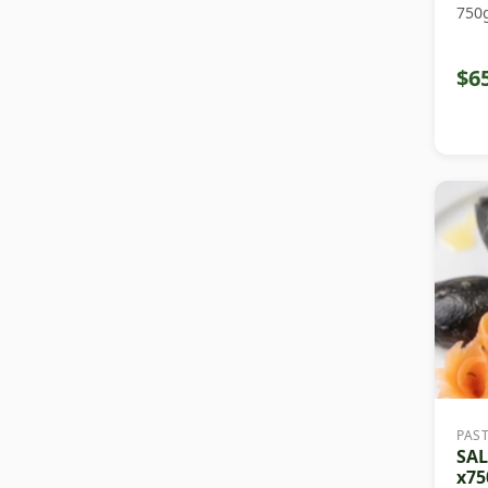
750
$6
PAS
SA
x75