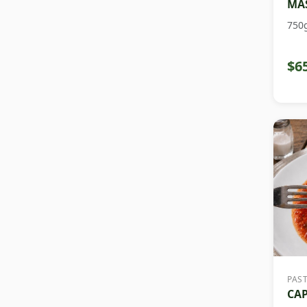
MAS
750
$6
PAS
CAP