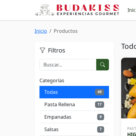
Inic
Inicio
Productos
Tod
Filtros
Categorías
Todas
49
Pasta Rellena
17
Empanadas
9
Salsas
PAS
7
HI