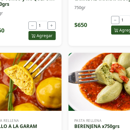
0grs
750gr
gr
−
$650
−
+
50
Agre
Agregar
TA RELLENA
PASTA RELLENA
LLO A LA GARAM
BERENJENA x750grs