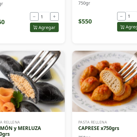
750gr
gr
−
−
+
$550
50
Agre
Agregar
TA RELLENA
PASTA RELLENA
LMÓN y MERLUZA
CAPRESE x750grs
0grs