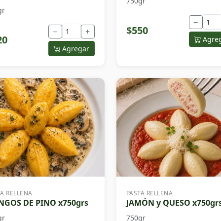
750gr
gr
−
$550
−
+
20
Agre
Agregar
TA RELLENA
PASTA RELLENA
GOS DE PINO x750grs
JAMÓN y QUESO x750gr
gr
750gr