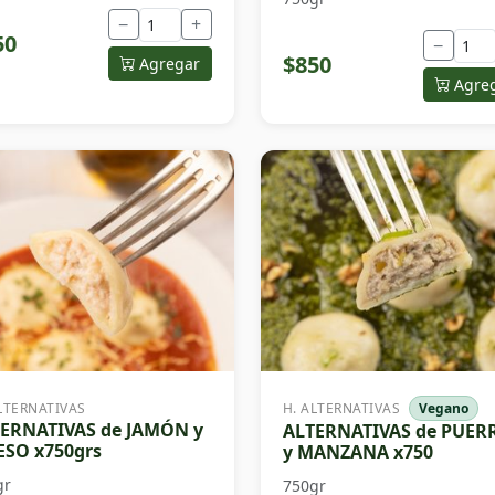
−
+
50
−
$850
Agregar
Agre
LTERNATIVAS
H. ALTERNATIVAS
Vegano
ERNATIVAS de JAMÓN y
ALTERNATIVAS de PUER
SO x750grs
y MANZANA x750
gr
750gr