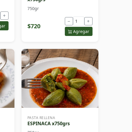
750gr
+
−
+
$720
gar
Agregar
PASTA RELLENA
ESPINACA x750grs