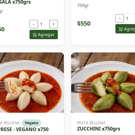
ALA x750grs
750gr
gr
−
$550
−
+
50
Agre
Agregar
TA RELLENA
Vegano
PASTA RELLENA
ZUCCHINI x750grs
RESE - VEGANO x750