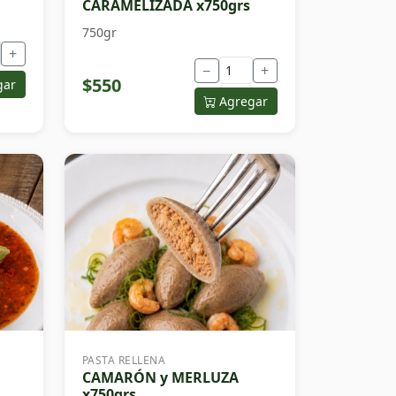
CARAMELIZADA x750grs
750gr
+
−
+
$550
gar
Agregar
PASTA RELLENA
CAMARÓN y MERLUZA
x750grs