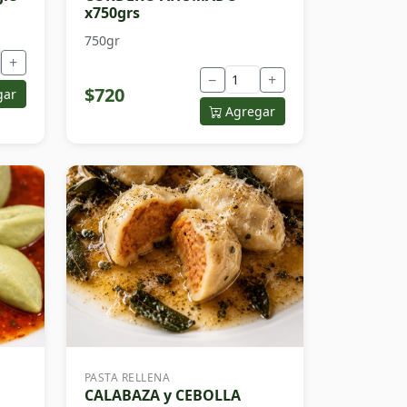
x750grs
750gr
+
−
+
$720
gar
Agregar
PASTA RELLENA
CALABAZA y CEBOLLA