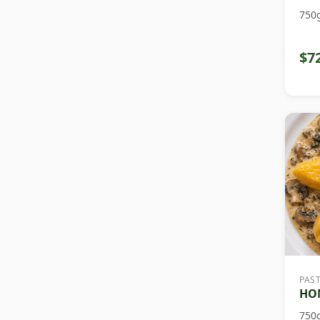
750
$7
PAS
HON
750