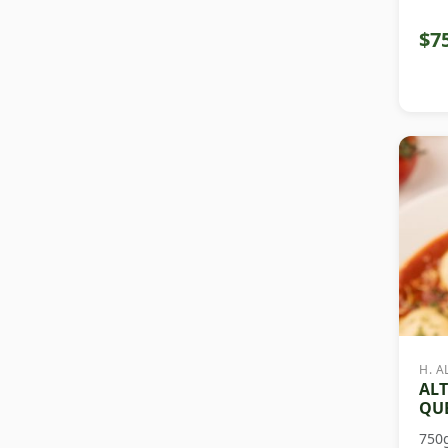
$7
H. A
ALT
QUE
750