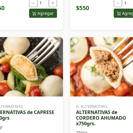
−
+
−
50
$550
Agregar
Agre
LTERNATIVAS
H. ALTERNATIVAS
ERNATIVAS de CAPRESE
ALTERNATIVAS de
0grs
CORDERO AHUMADO
x750grs.
gr
750gr