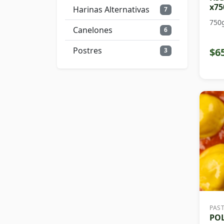
x75
Harinas Alternativas
7
750
Canelones
6
Postres
$6
3
PAS
PO