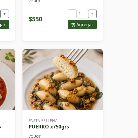
750gr
+
−
+
$550
gar
Agregar
PASTA RELLENA
s
PUERRO x750grs
750gr