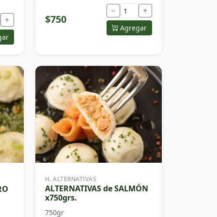
−
+
$750
+
Agregar
gar
H. ALTERNATIVAS
ALTERNATIVAS de SALMÓN
RO
x750grs.
750gr