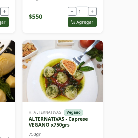
+
−
+
$550
gar
Agregar
H. ALTERNATIVAS
Vegano
ALTERNATIVAS - Caprese
VEGANO x750grs
750gr