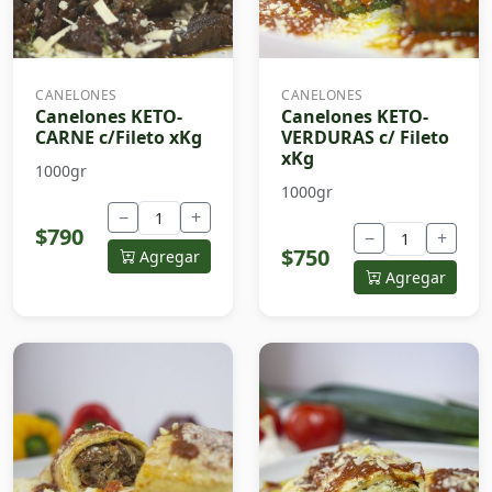
CANELONES
CANELONES
Canelones KETO-
Canelones KETO-
CARNE c/Fileto xKg
VERDURAS c/ Fileto
xKg
1000gr
1000gr
−
+
$790
−
+
$750
Agregar
Agregar