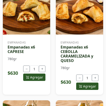
EMPANADAS
EMPANADAS
Empanadas x6
Empanadas x6
CAPRESE
CEBOLLA
CARAMELIZADA y
780gr
QUESO
780gr
−
+
$630
Agregar
−
+
$630
Agregar