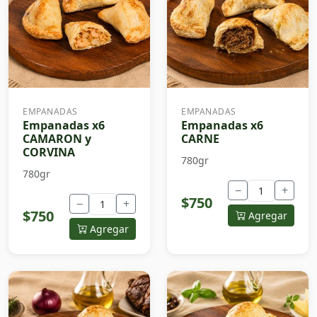
EMPANADAS
EMPANADAS
Empanadas x6
Empanadas x6
CAMARON y
CARNE
CORVINA
780gr
780gr
−
+
$750
−
+
$750
Agregar
Agregar