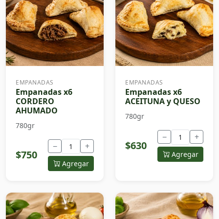
EMPANADAS
EMPANADAS
Empanadas x6
Empanadas x6
CORDERO
ACEITUNA y QUESO
AHUMADO
780gr
780gr
−
+
$630
−
+
$750
Agregar
Agregar