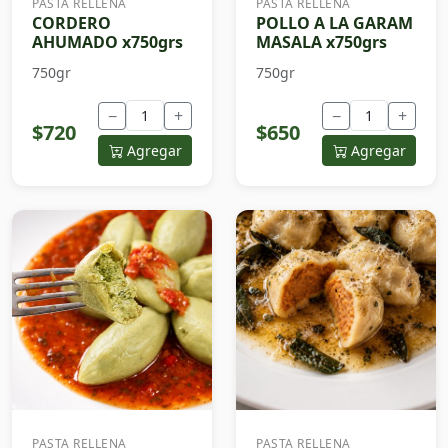
PASTA RELLENA
PASTA RELLENA
CORDERO
POLLO A LA GARAM
AHUMADO x750grs
MASALA x750grs
750gr
750gr
−
+
−
+
$720
$650
Agregar
Agregar
PASTA RELLENA
PASTA RELLENA