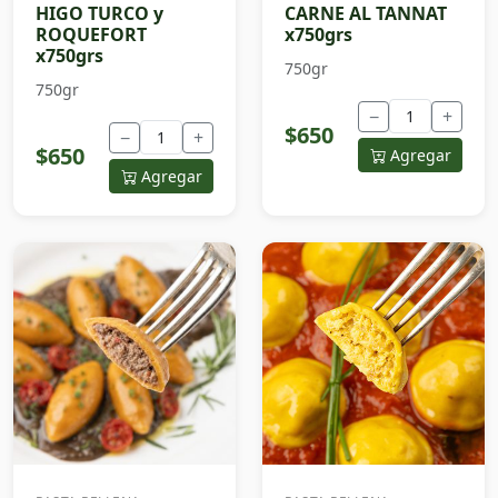
HIGO TURCO y
CARNE AL TANNAT
ROQUEFORT
x750grs
x750grs
750gr
750gr
−
+
$650
−
+
$650
Agregar
Agregar