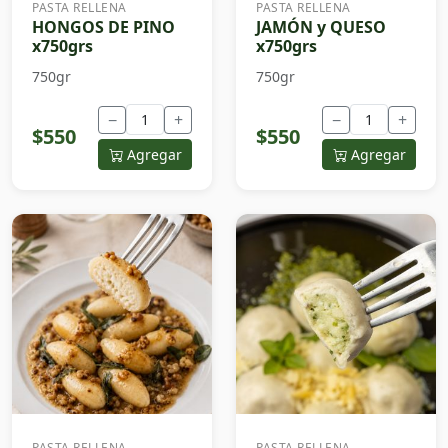
PASTA RELLENA
PASTA RELLENA
HONGOS DE PINO
JAMÓN y QUESO
x750grs
x750grs
750gr
750gr
−
+
−
+
$550
$550
Agregar
Agregar
PASTA RELLENA
PASTA RELLENA