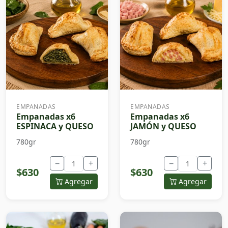
EMPANADAS
EMPANADAS
Empanadas x6
Empanadas x6
ESPINACA y QUESO
JAMÓN y QUESO
780gr
780gr
−
+
−
+
$630
$630
Agregar
Agregar