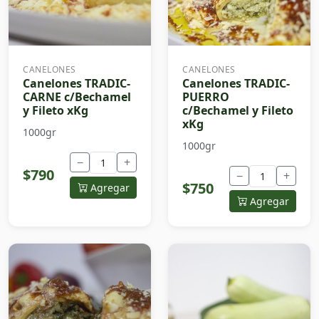
CANELONES
CANELONES
Canelones TRADIC-
Canelones TRADIC-
CARNE c/Bechamel
PUERRO
y Fileto xKg
c/Bechamel y Fileto
xKg
1000gr
1000gr
−
+
$790
−
+
$750
Agregar
Agregar