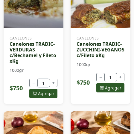
CANELONES
CANELONES
Canelones TRADIC-
Canelones TRADIC-
VERDURAS
ZUCCHINI-VEGANOS
c/Bechamel y Fileto
c/Fileto xKg
xKg
1000gr
1000gr
−
+
$750
−
+
$750
Agregar
Agregar