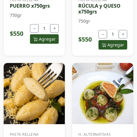
PUERRO x750grs
RÚCULA y QUESO
x750grs
750gr
750gr
−
+
$550
−
+
$550
Agregar
Agregar
PASTA RELLENA
H. ALTERNATIVAS