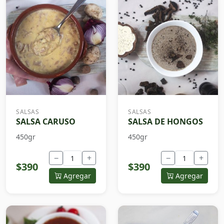
SALSAS
SALSAS
SALSA CARUSO
SALSA DE HONGOS
450gr
450gr
−
+
−
+
$390
$390
Agregar
Agregar