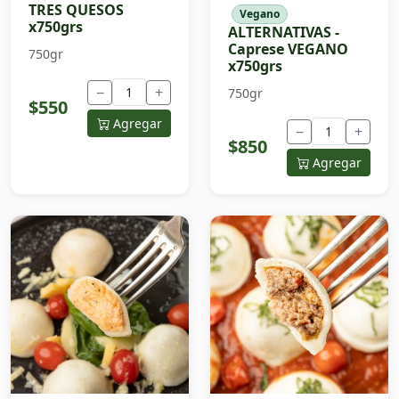
TRES QUESOS
Vegano
x750grs
ALTERNATIVAS -
Caprese VEGANO
750gr
x750grs
−
+
750gr
$550
Agregar
−
+
$850
Agregar