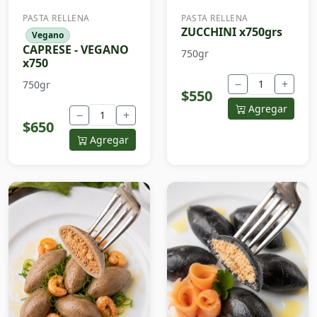
PASTA RELLENA
PASTA RELLENA
ZUCCHINI x750grs
Vegano
CAPRESE - VEGANO
750gr
x750
−
+
750gr
$550
Agregar
−
+
$650
Agregar