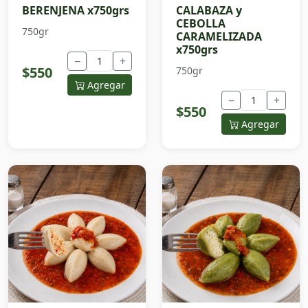
BERENJENA x750grs
CALABAZA y
CEBOLLA
750gr
CARAMELIZADA
x750grs
−
+
$550
750gr
Agregar
−
+
$550
Agregar