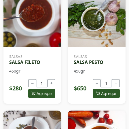
SALSAS
SALSAS
SALSA FILETO
SALSA PESTO
450gr
450gr
−
+
−
+
$280
$650
Agregar
Agregar