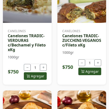
CANELONES
CANELONES
Canelones TRADIC-
Canelones TRADIC-
VERDURAS
ZUCCHINI-VEGANOS
c/Bechamel y Fileto
c/Fileto xKg
xKg
1000gr
1000gr
−
+
$750
−
+
$750
Agregar
Agregar