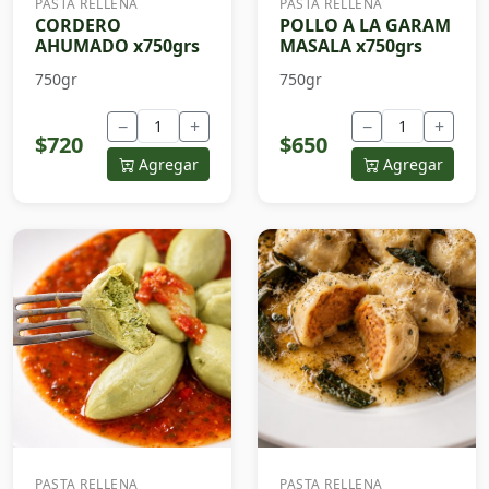
PASTA RELLENA
PASTA RELLENA
CORDERO
POLLO A LA GARAM
AHUMADO x750grs
MASALA x750grs
750gr
750gr
−
+
−
+
$720
$650
Agregar
Agregar
PASTA RELLENA
PASTA RELLENA