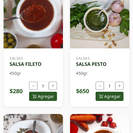
SALSAS
SALSAS
SALSA FILETO
SALSA PESTO
450gr
450gr
−
+
−
+
$280
$650
Agregar
Agregar