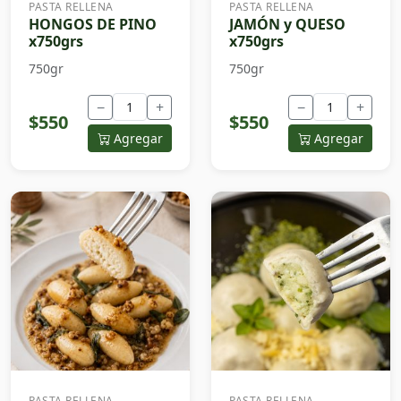
PASTA RELLENA
PASTA RELLENA
HONGOS DE PINO
JAMÓN y QUESO
x750grs
x750grs
750gr
750gr
−
+
−
+
$550
$550
Agregar
Agregar
PASTA RELLENA
PASTA RELLENA