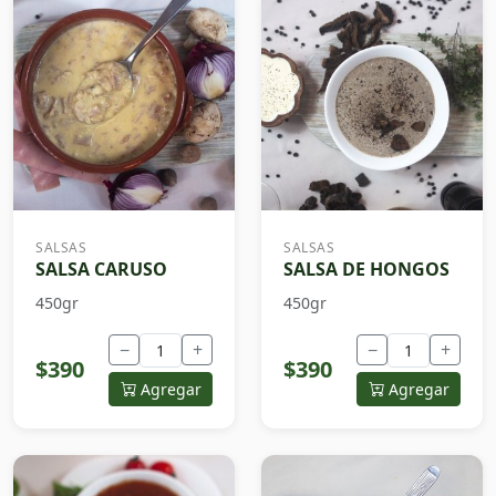
SALSAS
SALSAS
SALSA CARUSO
SALSA DE HONGOS
450gr
450gr
−
+
−
+
$390
$390
Agregar
Agregar