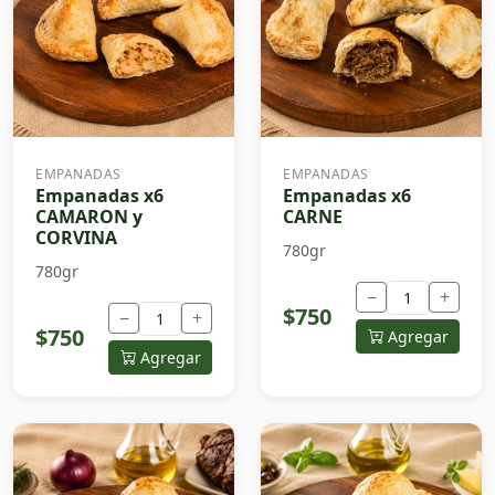
EMPANADAS
EMPANADAS
Empanadas x6
Empanadas x6
CAMARON y
CARNE
CORVINA
780gr
780gr
−
+
$750
−
+
$750
Agregar
Agregar