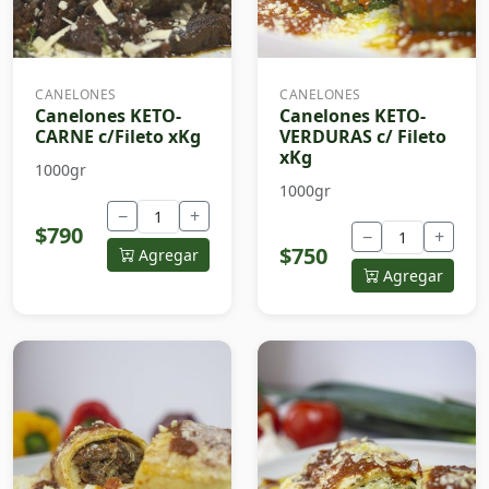
CANELONES
CANELONES
Canelones KETO-
Canelones KETO-
CARNE c/Fileto xKg
VERDURAS c/ Fileto
xKg
1000gr
1000gr
−
+
$790
−
+
$750
Agregar
Agregar