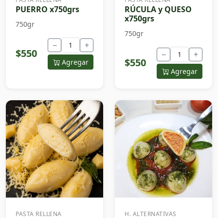
PUERRO x750grs
RÚCULA y QUESO
x750grs
750gr
750gr
−
+
$550
−
+
$550
Agregar
Agregar
PASTA RELLENA
H. ALTERNATIVAS