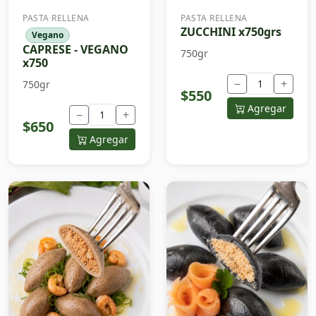
PASTA RELLENA
PASTA RELLENA
ZUCCHINI x750grs
Vegano
CAPRESE - VEGANO
750gr
x750
−
+
750gr
$550
Agregar
−
+
$650
Agregar