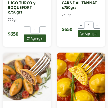
HIGO TURCO y
CARNE AL TANNAT
ROQUEFORT
x750grs
x750grs
750gr
750gr
−
+
$650
−
+
$650
Agregar
Agregar