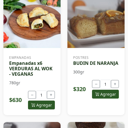
EMPANADAS
POSTRES
Empanadas x6
BUDIN DE NARANJA
VERDURAS AL WOK
300gr
- VEGANAS
780gr
−
+
$320
Agregar
−
+
$630
Agregar