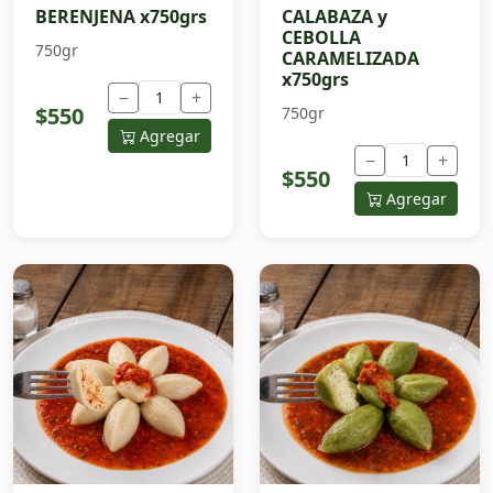
BERENJENA x750grs
CALABAZA y
CEBOLLA
750gr
CARAMELIZADA
x750grs
−
+
$550
750gr
Agregar
−
+
$550
Agregar