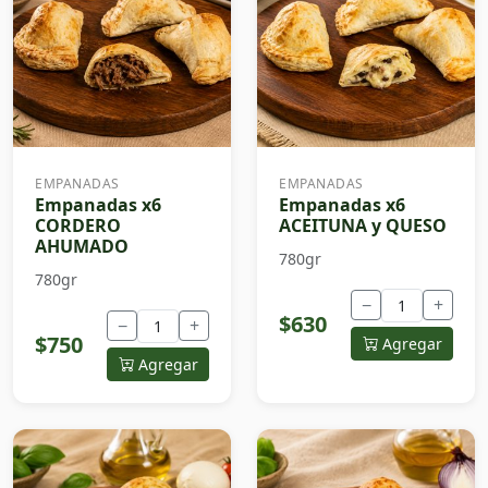
EMPANADAS
EMPANADAS
Empanadas x6
Empanadas x6
CORDERO
ACEITUNA y QUESO
AHUMADO
780gr
780gr
−
+
$630
−
+
$750
Agregar
Agregar