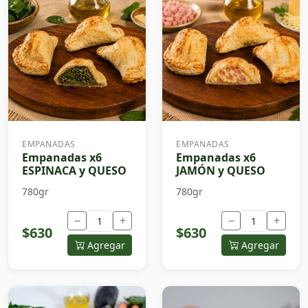
EMPANADAS
EMPANADAS
Empanadas x6
Empanadas x6
ESPINACA y QUESO
JAMÓN y QUESO
780gr
780gr
−
+
−
+
$630
$630
Agregar
Agregar