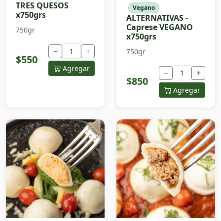
TRES QUESOS
Vegano
x750grs
ALTERNATIVAS -
Caprese VEGANO
750gr
x750grs
−
+
750gr
$550
Agregar
−
+
$850
Agregar