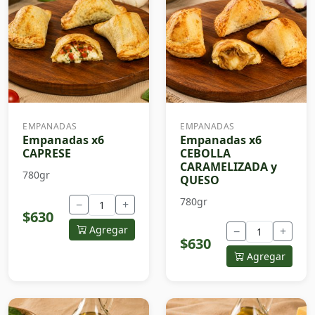
EMPANADAS
EMPANADAS
Empanadas x6
Empanadas x6
CAPRESE
CEBOLLA
CARAMELIZADA y
780gr
QUESO
780gr
−
+
$630
Agregar
−
+
$630
Agregar