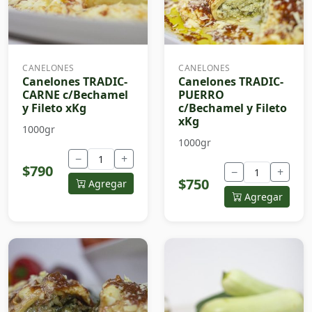
CANELONES
CANELONES
Canelones TRADIC-
Canelones TRADIC-
CARNE c/Bechamel
PUERRO
y Fileto xKg
c/Bechamel y Fileto
xKg
1000gr
1000gr
−
+
$790
−
+
$750
Agregar
Agregar