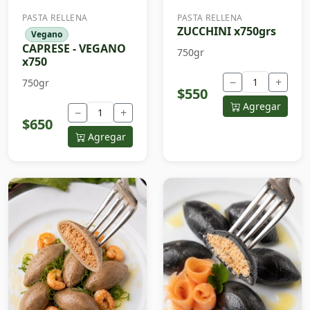
PASTA RELLENA
PASTA RELLENA
ZUCCHINI x750grs
Vegano
CAPRESE - VEGANO
750gr
x750
−
+
750gr
$550
Agregar
−
+
$650
Agregar