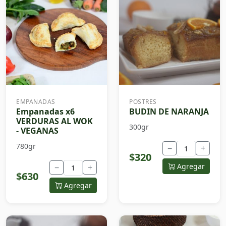
EMPANADAS
POSTRES
Empanadas x6
BUDIN DE NARANJA
VERDURAS AL WOK
300gr
- VEGANAS
780gr
−
+
$320
Agregar
−
+
$630
Agregar