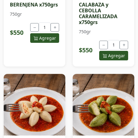
BERENJENA x750grs
CALABAZA y
CEBOLLA
750gr
CARAMELIZADA
x750grs
−
+
$550
750gr
Agregar
−
+
$550
Agregar