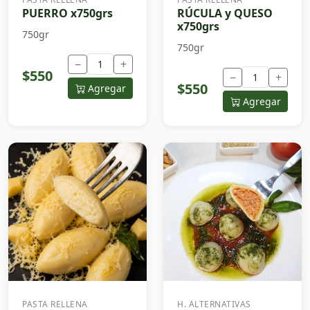
PUERRO x750grs
RÚCULA y QUESO
x750grs
750gr
750gr
−
+
$550
−
+
$550
Agregar
Agregar
PASTA RELLENA
H. ALTERNATIVAS