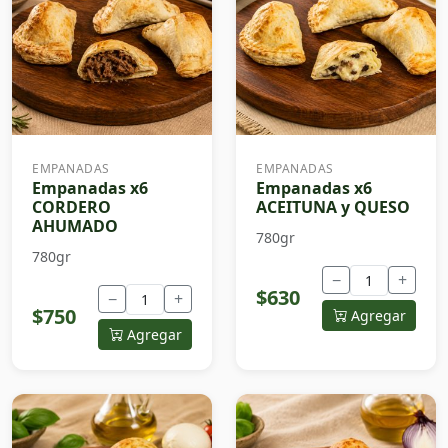
EMPANADAS
EMPANADAS
Empanadas x6
Empanadas x6
CORDERO
ACEITUNA y QUESO
AHUMADO
780gr
780gr
−
+
$630
−
+
$750
Agregar
Agregar