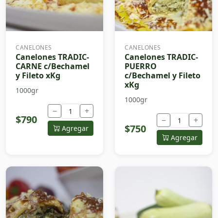
CANELONES
CANELONES
Canelones TRADIC-
Canelones TRADIC-
CARNE c/Bechamel
PUERRO
y Fileto xKg
c/Bechamel y Fileto
xKg
1000gr
1000gr
−
+
$790
−
+
$750
Agregar
Agregar