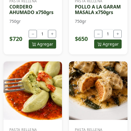
PASTA RELLENA
PASTA RELLENA
CORDERO
POLLO A LA GARAM
AHUMADO x750grs
MASALA x750grs
750gr
750gr
−
+
−
+
$720
$650
Agregar
Agregar
PASTA RELLENA
PASTA RELLENA