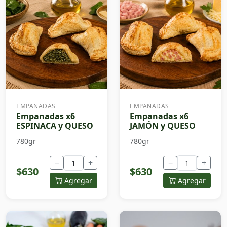
EMPANADAS
EMPANADAS
Empanadas x6
Empanadas x6
ESPINACA y QUESO
JAMÓN y QUESO
780gr
780gr
−
+
−
+
$630
$630
Agregar
Agregar