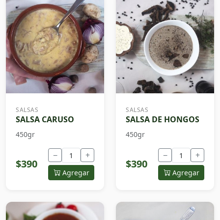
SALSAS
SALSAS
SALSA CARUSO
SALSA DE HONGOS
450gr
450gr
−
+
−
+
$390
$390
Agregar
Agregar