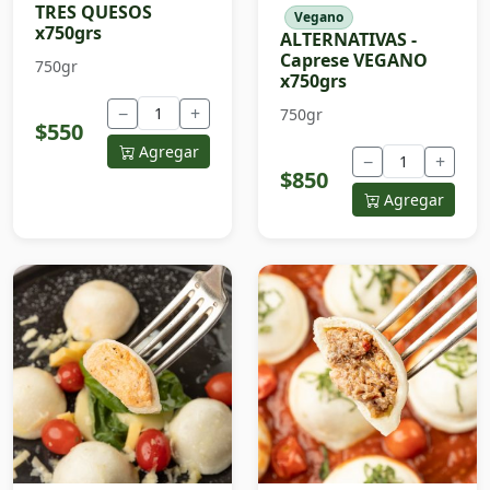
TRES QUESOS
Vegano
x750grs
ALTERNATIVAS -
Caprese VEGANO
750gr
x750grs
−
+
750gr
$550
Agregar
−
+
$850
Agregar