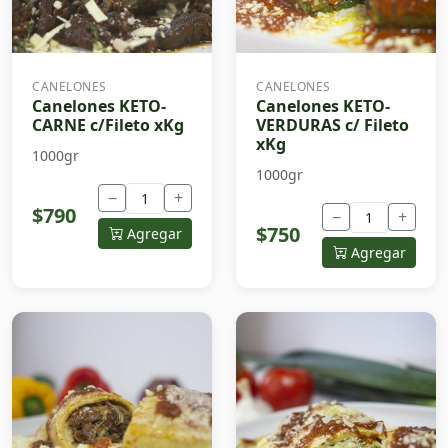
CANELONES
CANELONES
Canelones KETO-
Canelones KETO-
CARNE c/Fileto xKg
VERDURAS c/ Fileto
xKg
1000gr
1000gr
−
+
$790
−
+
$750
Agregar
Agregar