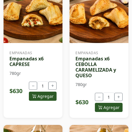
EMPANADAS
EMPANADAS
Empanadas x6
Empanadas x6
CAPRESE
CEBOLLA
CARAMELIZADA y
780gr
QUESO
780gr
−
+
$630
Agregar
−
+
$630
Agregar