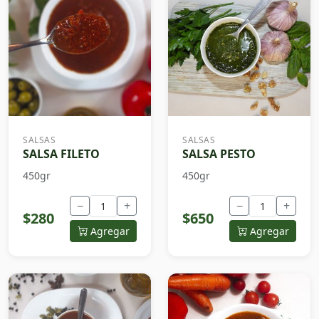
SALSAS
SALSAS
SALSA FILETO
SALSA PESTO
450gr
450gr
−
+
−
+
$280
$650
Agregar
Agregar