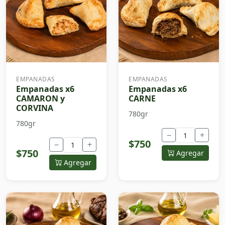
EMPANADAS
EMPANADAS
Empanadas x6
Empanadas x6
CAMARON y
CARNE
CORVINA
780gr
780gr
−
+
$750
−
+
$750
Agregar
Agregar