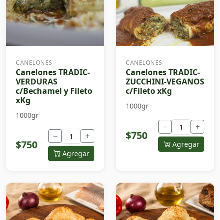
CANELONES
CANELONES
Canelones TRADIC-
Canelones TRADIC-
VERDURAS
ZUCCHINI-VEGANOS
c/Bechamel y Fileto
c/Fileto xKg
xKg
1000gr
1000gr
−
+
$750
−
+
$750
Agregar
Agregar