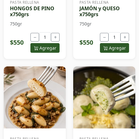
PASTA RELLENA
PASTA RELLENA
HONGOS DE PINO
JAMÓN y QUESO
x750grs
x750grs
750gr
750gr
−
+
−
+
$550
$550
Agregar
Agregar
PASTA RELLENA
PASTA RELLENA