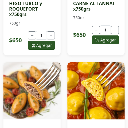
HIGO TURCO y
CARNE AL TANNAT
ROQUEFORT
x750grs
x750grs
750gr
750gr
−
+
$650
−
+
$650
Agregar
Agregar