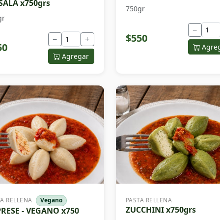
ALA x750grs
750gr
gr
−
$550
−
+
50
Agre
Agregar
TA RELLENA
Vegano
PASTA RELLENA
ZUCCHINI x750grs
RESE - VEGANO x750