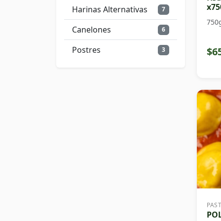
x75
Harinas Alternativas
7
750
Canelones
6
Postres
$6
3
PAS
PO