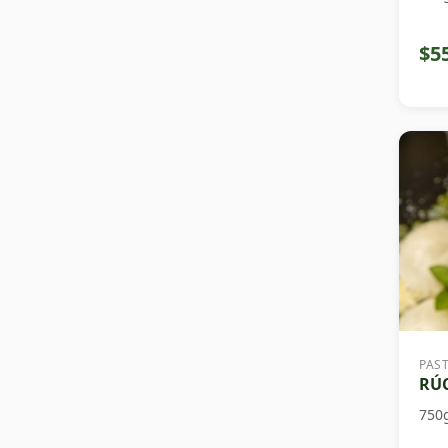
$5
PAS
RÚC
750