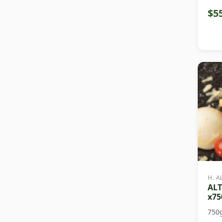
$5
H. A
ALT
x75
750