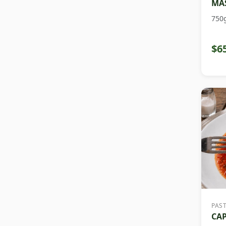
MAS
750
$6
PAS
CAP