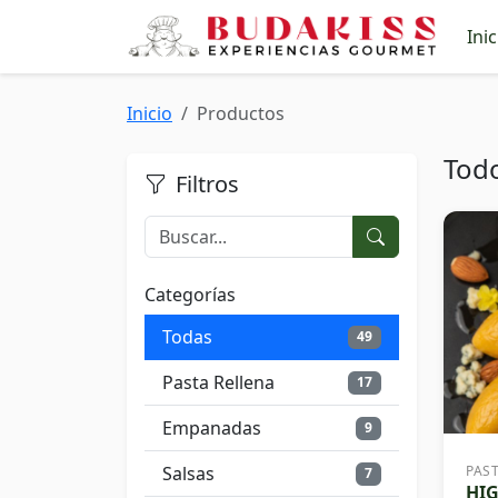
Inic
Inicio
Productos
Tod
Filtros
Categorías
Todas
49
Pasta Rellena
17
Empanadas
9
Salsas
PAS
7
HI