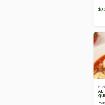
$7
H. A
ALT
QUE
750