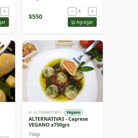
+
−
+
$550
gar
Agregar
H. ALTERNATIVAS
Vegano
ALTERNATIVAS - Caprese
VEGANO x750grs
750gr