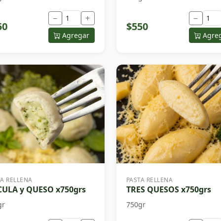
−
+
−
50
$550
Agregar
Agre
TA RELLENA
PASTA RELLENA
ULA y QUESO x750grs
TRES QUESOS x750grs
gr
750gr