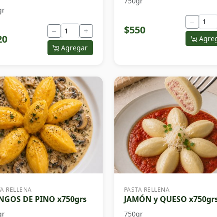
750gr
gr
−
$550
−
+
20
Agre
Agregar
TA RELLENA
PASTA RELLENA
GOS DE PINO x750grs
JAMÓN y QUESO x750gr
gr
750gr