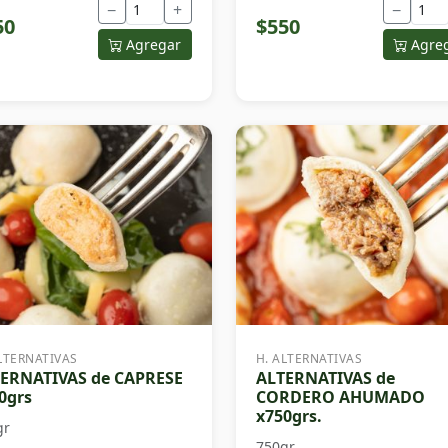
−
+
−
50
$550
Agregar
Agre
LTERNATIVAS
H. ALTERNATIVAS
ERNATIVAS de CAPRESE
ALTERNATIVAS de
0grs
CORDERO AHUMADO
x750grs.
gr
750gr