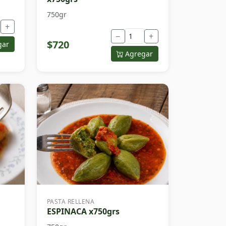
750gr
+
−
+
$720
gar
Agregar
PASTA RELLENA
ESPINACA x750grs