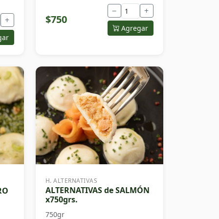
−
+
$750
+
Agregar
gar
H. ALTERNATIVAS
ALTERNATIVAS de SALMÓN
RO
x750grs.
750gr