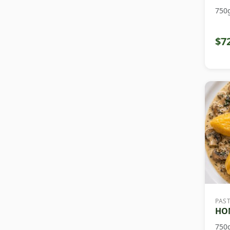
750
$7
PAS
HON
750