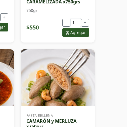
CARAMELIZADA x750grs
750gr
+
−
+
$550
gar
Agregar
PASTA RELLENA
CAMARÓN y MERLUZA
x750grs