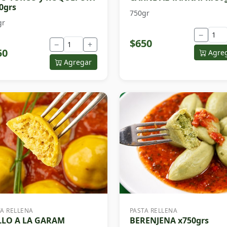
0grs
750gr
gr
−
$650
−
+
50
Agre
Agregar
TA RELLENA
PASTA RELLENA
LLO A LA GARAM
BERENJENA x750grs