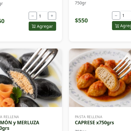
750gr
gr
−
−
+
$550
50
Agre
Agregar
TA RELLENA
PASTA RELLENA
LMÓN y MERLUZA
CAPRESE x750grs
0grs