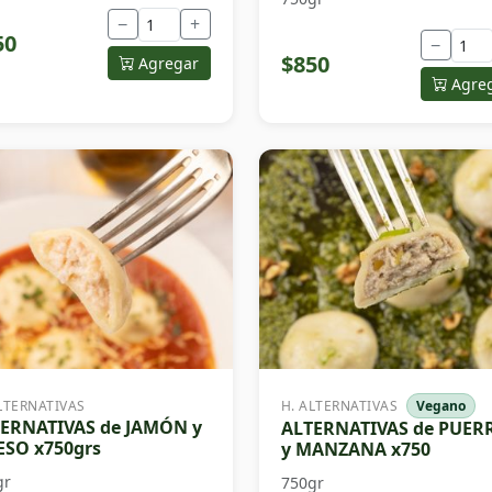
−
+
50
−
$850
Agregar
Agre
LTERNATIVAS
H. ALTERNATIVAS
Vegano
ERNATIVAS de JAMÓN y
ALTERNATIVAS de PUER
SO x750grs
y MANZANA x750
gr
750gr