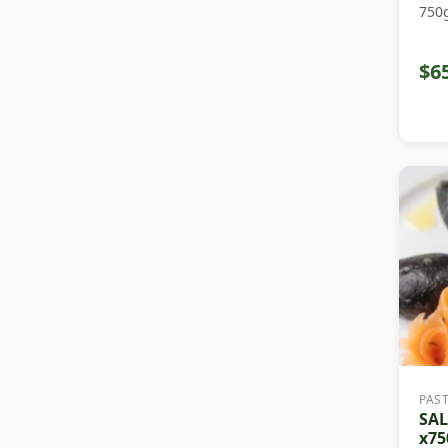
750
$6
PAS
SA
x75