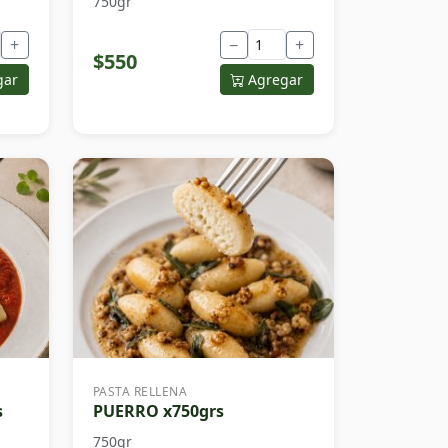
750gr
+
−
+
$550
gar
Agregar
PASTA RELLENA
s
PUERRO x750grs
750gr