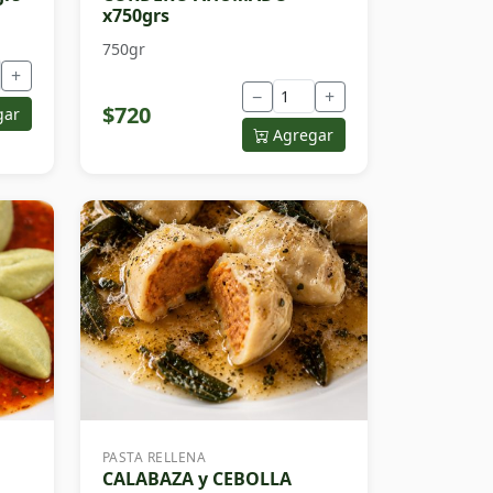
x750grs
750gr
+
−
+
$720
gar
Agregar
PASTA RELLENA
CALABAZA y CEBOLLA