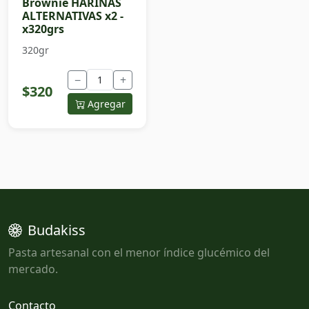
Brownie HARINAS
ALTERNATIVAS x2 -
x320grs
320gr
−
+
$320
Agregar
Budakiss
Pasta artesanal con el menor índice glucémico del
mercado.
Contacto