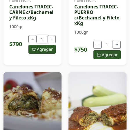
CANELONES
CANELONES
Canelones TRADIC-
Canelones TRADIC-
CARNE c/Bechamel
PUERRO
y Fileto xKg
c/Bechamel y Fileto
xKg
1000gr
1000gr
−
+
$790
−
+
$750
Agregar
Agregar