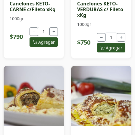
Canelones KETO-
Canelones KETO-
CARNE c/Fileto xKg
VERDURAS c/ Fileto
xKg
1000gr
1000gr
−
+
$790
−
+
$750
Agregar
Agregar