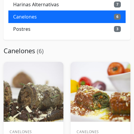
Harinas Alternativas
7
Canelones
6
Postres
3
Canelones
(6)
CANELONES
CANELONES