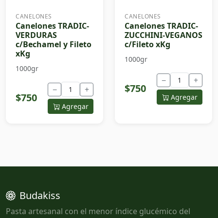
CANELONES
CANELONES
Canelones TRADIC-
Canelones TRADIC-
VERDURAS
ZUCCHINI-VEGANOS
c/Bechamel y Fileto
c/Fileto xKg
xKg
1000gr
1000gr
−
+
$750
−
+
$750
Agregar
Agregar
Budakiss
Pasta artesanal con el menor índice glucémico del