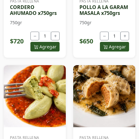
PASTA RELLENA
PASTA RELLENA
CORDERO
POLLO A LA GARAM
AHUMADO x750grs
MASALA x750grs
750gr
750gr
−
+
−
+
$720
$650
Agregar
Agregar
PASTA RELLENA
PASTA RELLENA