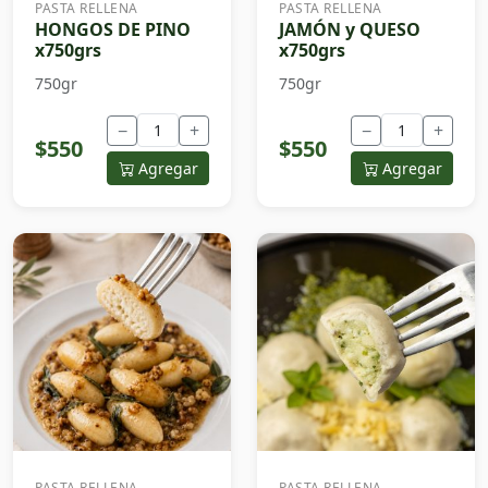
PASTA RELLENA
PASTA RELLENA
HONGOS DE PINO
JAMÓN y QUESO
x750grs
x750grs
750gr
750gr
−
+
−
+
$550
$550
Agregar
Agregar
PASTA RELLENA
PASTA RELLENA