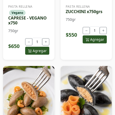
PASTA RELLENA
PASTA RELLENA
ZUCCHINI x750grs
Vegano
CAPRESE - VEGANO
750gr
x750
−
+
750gr
$550
Agregar
−
+
$650
Agregar