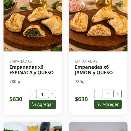
EMPANADAS
EMPANADAS
Empanadas x6
Empanadas x6
ESPINACA y QUESO
JAMÓN y QUESO
780gr
780gr
−
+
−
+
$630
$630
Agregar
Agregar