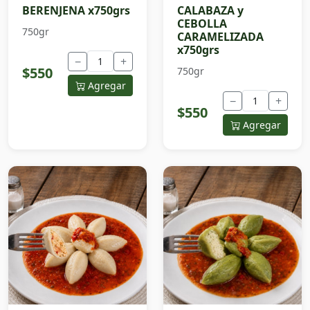
BERENJENA x750grs
CALABAZA y
CEBOLLA
750gr
CARAMELIZADA
x750grs
−
+
$550
750gr
Agregar
−
+
$550
Agregar