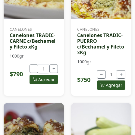
CANELONES
CANELONES
Canelones TRADIC-
Canelones TRADIC-
CARNE c/Bechamel
PUERRO
y Fileto xKg
c/Bechamel y Fileto
xKg
1000gr
1000gr
−
+
$790
−
+
$750
Agregar
Agregar