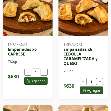
EMPANADAS
EMPANADAS
Empanadas x6
Empanadas x6
CAPRESE
CEBOLLA
CARAMELIZADA y
780gr
QUESO
780gr
−
+
$630
Agregar
−
+
$630
Agregar