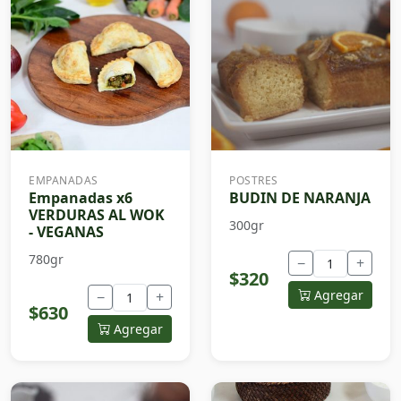
EMPANADAS
POSTRES
Empanadas x6
BUDIN DE NARANJA
VERDURAS AL WOK
300gr
- VEGANAS
780gr
−
+
$320
Agregar
−
+
$630
Agregar