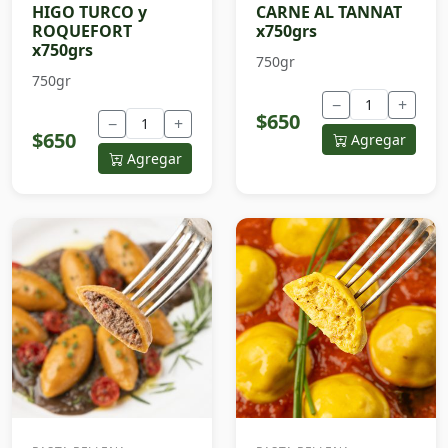
HIGO TURCO y
CARNE AL TANNAT
ROQUEFORT
x750grs
x750grs
750gr
750gr
−
+
$650
−
+
$650
Agregar
Agregar