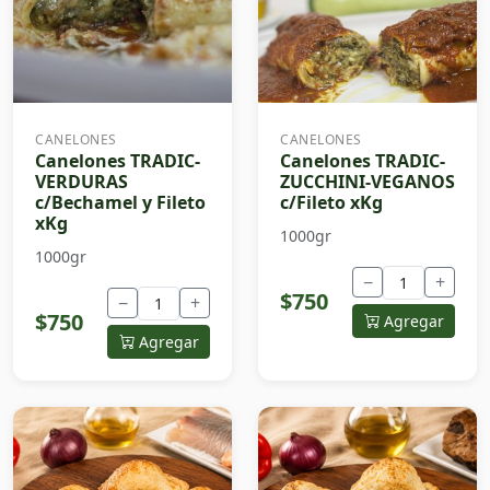
CANELONES
CANELONES
Canelones TRADIC-
Canelones TRADIC-
VERDURAS
ZUCCHINI-VEGANOS
c/Bechamel y Fileto
c/Fileto xKg
xKg
1000gr
1000gr
−
+
$750
−
+
$750
Agregar
Agregar