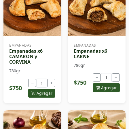
EMPANADAS
EMPANADAS
Empanadas x6
Empanadas x6
CAMARON y
CARNE
CORVINA
780gr
780gr
−
+
$750
−
+
$750
Agregar
Agregar