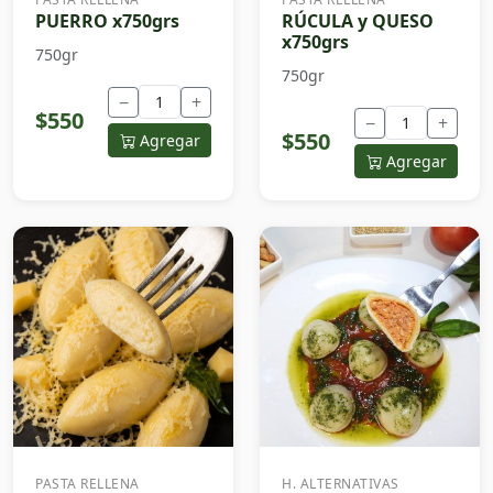
PUERRO x750grs
RÚCULA y QUESO
x750grs
750gr
750gr
−
+
$550
−
+
$550
Agregar
Agregar
PASTA RELLENA
H. ALTERNATIVAS