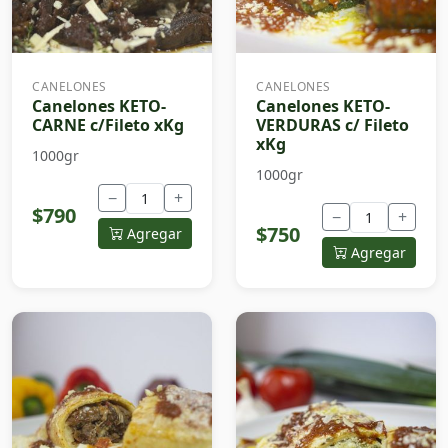
CANELONES
CANELONES
Canelones KETO-
Canelones KETO-
CARNE c/Fileto xKg
VERDURAS c/ Fileto
xKg
1000gr
1000gr
−
+
$790
−
+
$750
Agregar
Agregar