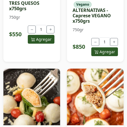
TRES QUESOS
Vegano
x750grs
ALTERNATIVAS -
Caprese VEGANO
750gr
x750grs
−
+
750gr
$550
Agregar
−
+
$850
Agregar