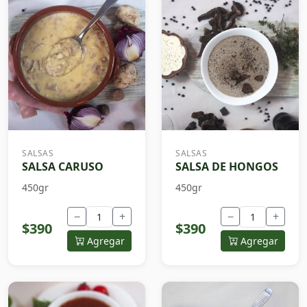
SALSAS
SALSAS
SALSA CARUSO
SALSA DE HONGOS
450gr
450gr
−
+
−
+
$390
$390
Agregar
Agregar