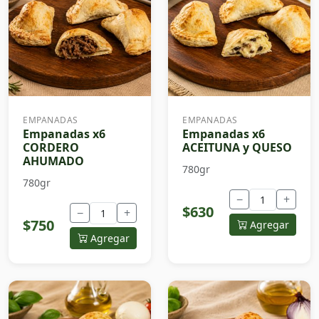
EMPANADAS
EMPANADAS
Empanadas x6
Empanadas x6
CORDERO
ACEITUNA y QUESO
AHUMADO
780gr
780gr
−
+
$630
−
+
$750
Agregar
Agregar