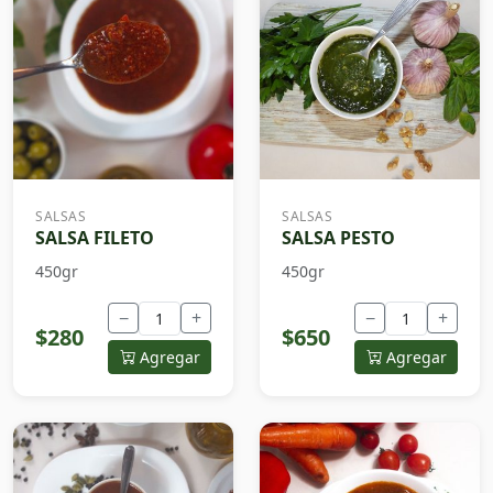
SALSAS
SALSAS
SALSA FILETO
SALSA PESTO
450gr
450gr
−
+
−
+
$280
$650
Agregar
Agregar