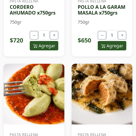
PASTA RELLENA
PASTA RELLENA
CORDERO
POLLO A LA GARAM
AHUMADO x750grs
MASALA x750grs
750gr
750gr
−
+
−
+
$720
$650
Agregar
Agregar
PASTA RELLENA
PASTA RELLENA