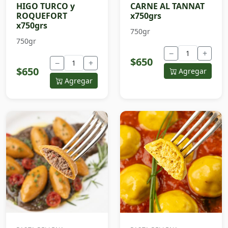
HIGO TURCO y
CARNE AL TANNAT
ROQUEFORT
x750grs
x750grs
750gr
750gr
−
+
$650
−
+
$650
Agregar
Agregar