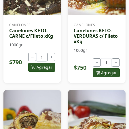
CANELONES
CANELONES
Canelones KETO-
Canelones KETO-
CARNE c/Fileto xKg
VERDURAS c/ Fileto
xKg
1000gr
1000gr
−
+
$790
−
+
$750
Agregar
Agregar