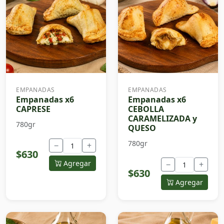
EMPANADAS
EMPANADAS
Empanadas x6
Empanadas x6
CAPRESE
CEBOLLA
CARAMELIZADA y
780gr
QUESO
780gr
−
+
$630
Agregar
−
+
$630
Agregar