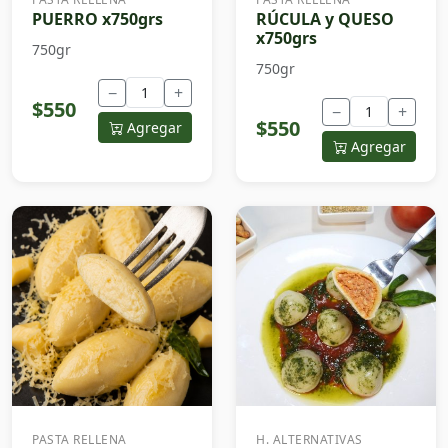
PUERRO x750grs
RÚCULA y QUESO
x750grs
750gr
750gr
−
+
$550
−
+
$550
Agregar
Agregar
PASTA RELLENA
H. ALTERNATIVAS