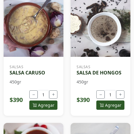
SALSAS
SALSAS
SALSA CARUSO
SALSA DE HONGOS
450gr
450gr
−
+
−
+
$390
$390
Agregar
Agregar