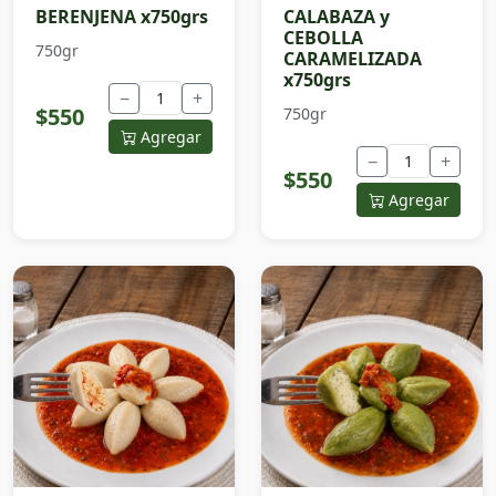
BERENJENA x750grs
CALABAZA y
CEBOLLA
750gr
CARAMELIZADA
x750grs
−
+
$550
750gr
Agregar
−
+
$550
Agregar