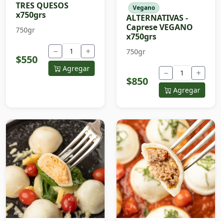
TRES QUESOS
Vegano
x750grs
ALTERNATIVAS -
Caprese VEGANO
750gr
x750grs
−
+
750gr
$550
Agregar
−
+
$850
Agregar