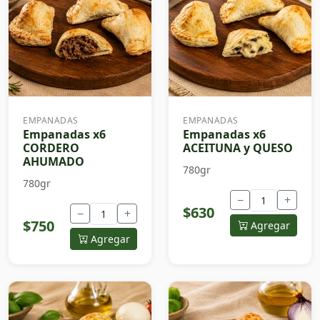
EMPANADAS
EMPANADAS
Empanadas x6
Empanadas x6
CORDERO
ACEITUNA y QUESO
AHUMADO
780gr
780gr
−
+
$630
−
+
$750
Agregar
Agregar