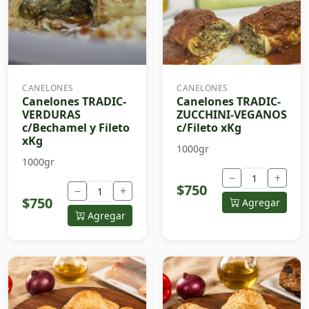
CANELONES
CANELONES
Canelones TRADIC-
Canelones TRADIC-
VERDURAS
ZUCCHINI-VEGANOS
c/Bechamel y Fileto
c/Fileto xKg
xKg
1000gr
1000gr
−
+
$750
−
+
$750
Agregar
Agregar