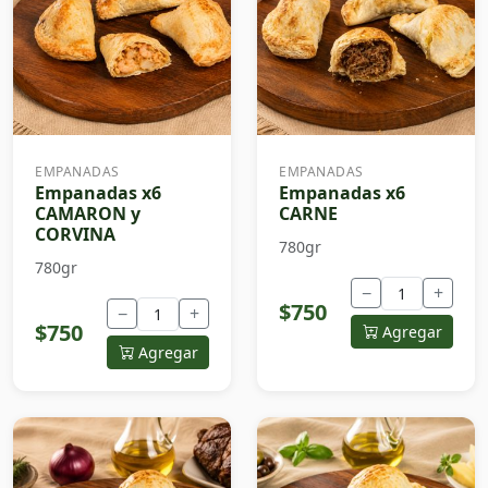
EMPANADAS
EMPANADAS
Empanadas x6
Empanadas x6
CAMARON y
CARNE
CORVINA
780gr
780gr
−
+
$750
−
+
$750
Agregar
Agregar