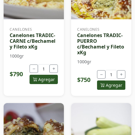
CANELONES
CANELONES
Canelones TRADIC-
Canelones TRADIC-
CARNE c/Bechamel
PUERRO
y Fileto xKg
c/Bechamel y Fileto
xKg
1000gr
1000gr
−
+
$790
−
+
$750
Agregar
Agregar