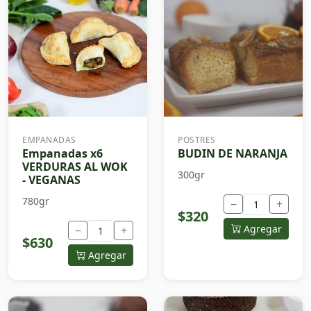
EMPANADAS
POSTRES
Empanadas x6
BUDIN DE NARANJA
VERDURAS AL WOK
300gr
- VEGANAS
780gr
−
+
$320
Agregar
−
+
$630
Agregar