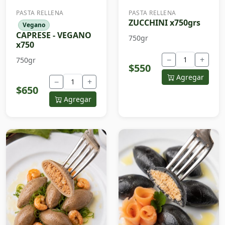
PASTA RELLENA
PASTA RELLENA
ZUCCHINI x750grs
Vegano
CAPRESE - VEGANO
750gr
x750
−
+
750gr
$550
Agregar
−
+
$650
Agregar