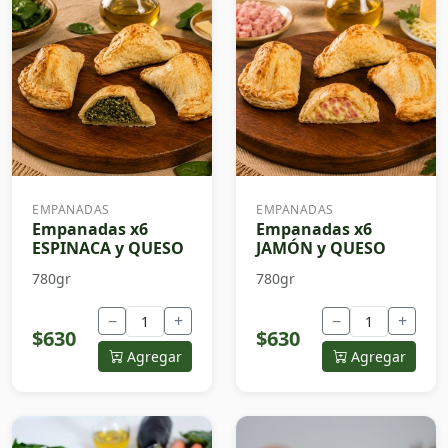
EMPANADAS
EMPANADAS
Empanadas x6
Empanadas x6
ESPINACA y QUESO
JAMÓN y QUESO
780gr
780gr
−
+
−
+
$630
$630
Agregar
Agregar