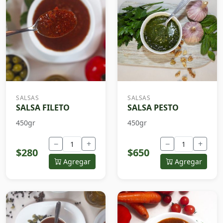
SALSAS
SALSAS
SALSA FILETO
SALSA PESTO
450gr
450gr
−
+
−
+
$280
$650
Agregar
Agregar