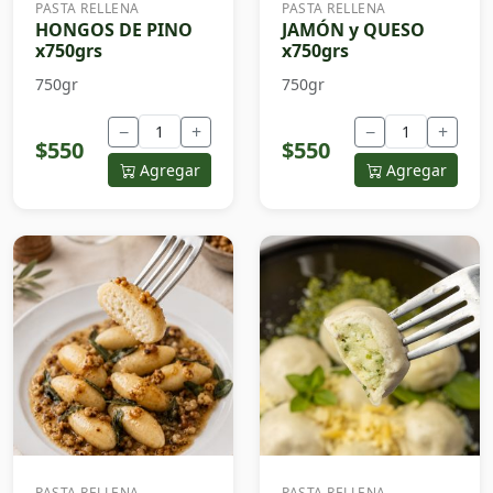
PASTA RELLENA
PASTA RELLENA
HONGOS DE PINO
JAMÓN y QUESO
x750grs
x750grs
750gr
750gr
−
+
−
+
$550
$550
Agregar
Agregar
PASTA RELLENA
PASTA RELLENA