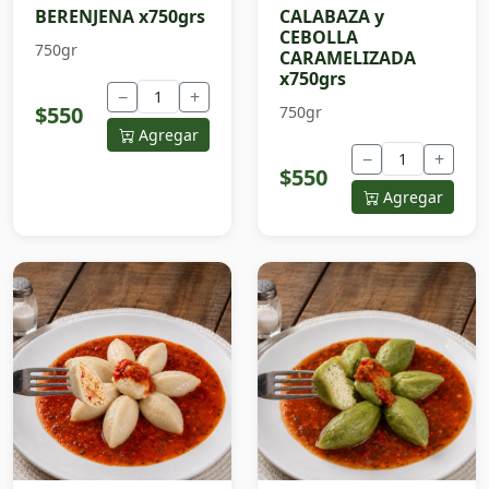
BERENJENA x750grs
CALABAZA y
CEBOLLA
750gr
CARAMELIZADA
x750grs
−
+
$550
750gr
Agregar
−
+
$550
Agregar