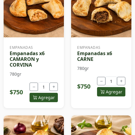
EMPANADAS
EMPANADAS
Empanadas x6
Empanadas x6
CAMARON y
CARNE
CORVINA
780gr
780gr
−
+
$750
−
+
$750
Agregar
Agregar