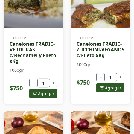
CANELONES
CANELONES
Canelones TRADIC-
Canelones TRADIC-
VERDURAS
ZUCCHINI-VEGANOS
c/Bechamel y Fileto
c/Fileto xKg
xKg
1000gr
1000gr
−
+
$750
−
+
$750
Agregar
Agregar