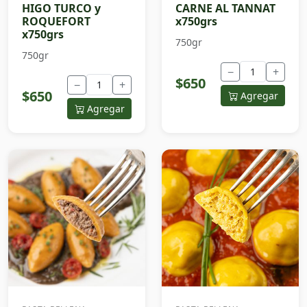
HIGO TURCO y
CARNE AL TANNAT
ROQUEFORT
x750grs
x750grs
750gr
750gr
−
+
$650
−
+
$650
Agregar
Agregar