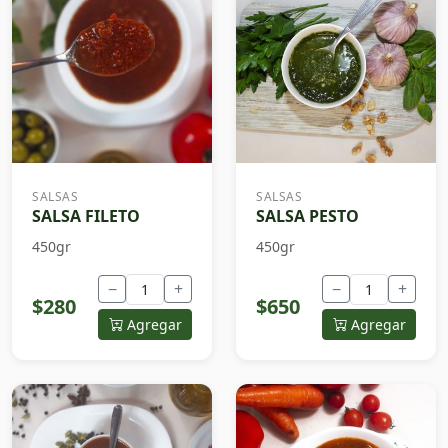
SALSAS
SALSAS
SALSA FILETO
SALSA PESTO
450gr
450gr
−
+
−
+
$280
$650
Agregar
Agregar