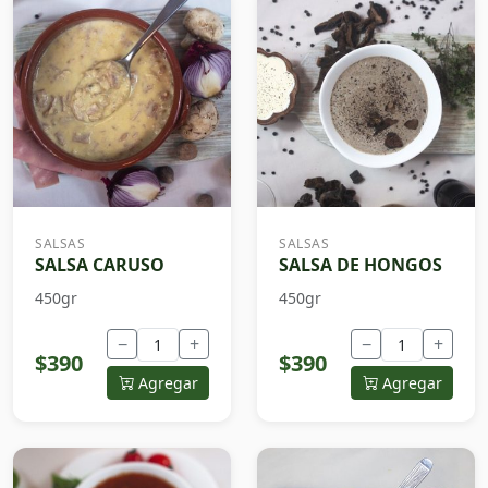
SALSAS
SALSAS
SALSA CARUSO
SALSA DE HONGOS
450gr
450gr
−
+
−
+
$390
$390
Agregar
Agregar