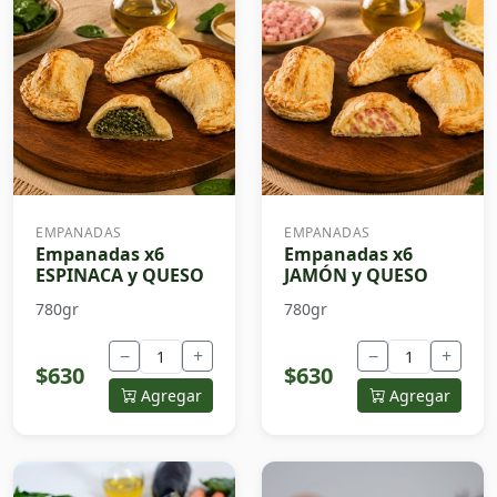
EMPANADAS
EMPANADAS
Empanadas x6
Empanadas x6
ESPINACA y QUESO
JAMÓN y QUESO
780gr
780gr
−
+
−
+
$630
$630
Agregar
Agregar