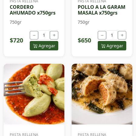
PASTA RELLENA
PASTA RELLENA
CORDERO
POLLO A LA GARAM
AHUMADO x750grs
MASALA x750grs
750gr
750gr
−
+
−
+
$720
$650
Agregar
Agregar
PASTA RELLENA
PASTA RELLENA