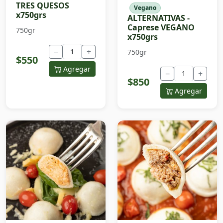
TRES QUESOS
Vegano
x750grs
ALTERNATIVAS -
Caprese VEGANO
750gr
x750grs
−
+
750gr
$550
Agregar
−
+
$850
Agregar