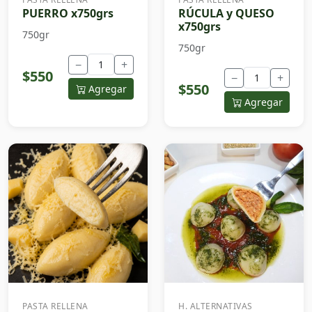
PUERRO x750grs
RÚCULA y QUESO
x750grs
750gr
750gr
−
+
$550
−
+
$550
Agregar
Agregar
PASTA RELLENA
H. ALTERNATIVAS