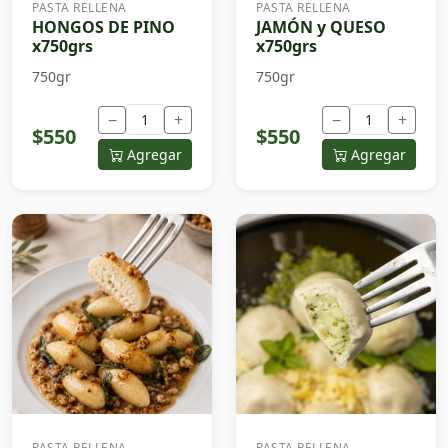
PASTA RELLENA
PASTA RELLENA
HONGOS DE PINO
JAMÓN y QUESO
x750grs
x750grs
750gr
750gr
−
+
−
+
$550
$550
Agregar
Agregar
PASTA RELLENA
PASTA RELLENA