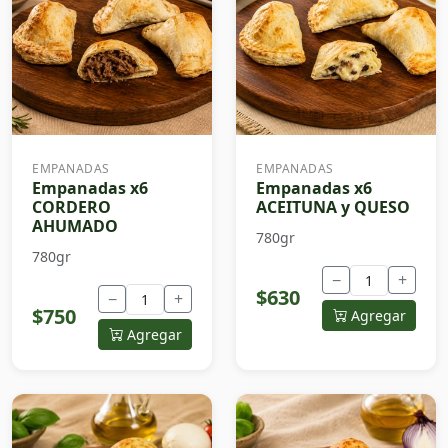
EMPANADAS
EMPANADAS
Empanadas x6
Empanadas x6
CORDERO
ACEITUNA y QUESO
AHUMADO
780gr
780gr
−
+
$630
−
+
$750
Agregar
Agregar