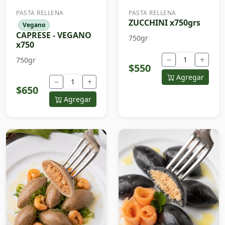
PASTA RELLENA
PASTA RELLENA
ZUCCHINI x750grs
Vegano
CAPRESE - VEGANO
750gr
x750
−
+
750gr
$550
Agregar
−
+
$650
Agregar