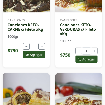
CANELONES
CANELONES
Canelones KETO-
Canelones KETO-
CARNE c/Fileto xKg
VERDURAS c/ Fileto
xKg
1000gr
1000gr
−
+
$790
−
+
$750
Agregar
Agregar