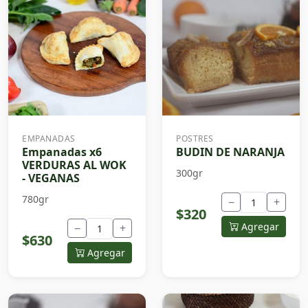
EMPANADAS
POSTRES
Empanadas x6
BUDIN DE NARANJA
VERDURAS AL WOK
300gr
- VEGANAS
780gr
−
+
$320
Agregar
−
+
$630
Agregar