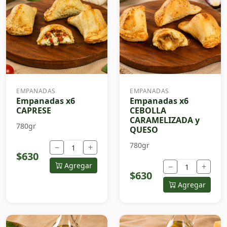
EMPANADAS
EMPANADAS
Empanadas x6
Empanadas x6
CAPRESE
CEBOLLA
CARAMELIZADA y
780gr
QUESO
780gr
−
+
$630
Agregar
−
+
$630
Agregar