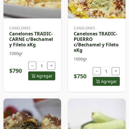
CANELONES
CANELONES
Canelones TRADIC-
Canelones TRADIC-
CARNE c/Bechamel
PUERRO
y Fileto xKg
c/Bechamel y Fileto
xKg
1000gr
1000gr
−
+
$790
−
+
$750
Agregar
Agregar