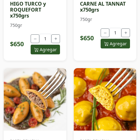
HIGO TURCO y
CARNE AL TANNAT
ROQUEFORT
x750grs
x750grs
750gr
750gr
−
+
$650
−
+
$650
Agregar
Agregar