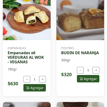
EMPANADAS
POSTRES
Empanadas x6
BUDIN DE NARANJA
VERDURAS AL WOK
300gr
- VEGANAS
780gr
−
+
$320
Agregar
−
+
$630
Agregar