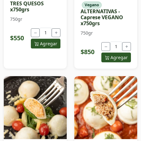
TRES QUESOS
Vegano
x750grs
ALTERNATIVAS -
Caprese VEGANO
750gr
x750grs
−
+
750gr
$550
Agregar
−
+
$850
Agregar