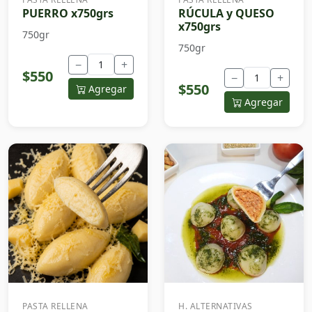
PUERRO x750grs
RÚCULA y QUESO
x750grs
750gr
750gr
−
+
$550
−
+
$550
Agregar
Agregar
PASTA RELLENA
H. ALTERNATIVAS