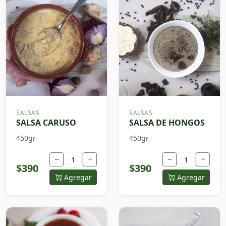
SALSAS
SALSAS
SALSA CARUSO
SALSA DE HONGOS
450gr
450gr
−
+
−
+
$390
$390
Agregar
Agregar