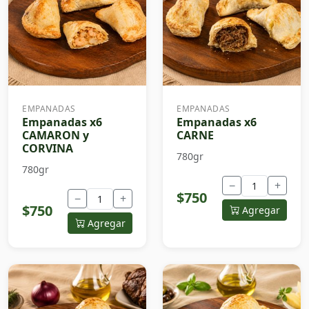
EMPANADAS
EMPANADAS
Empanadas x6
Empanadas x6
CAMARON y
CARNE
CORVINA
780gr
780gr
−
+
$750
−
+
$750
Agregar
Agregar