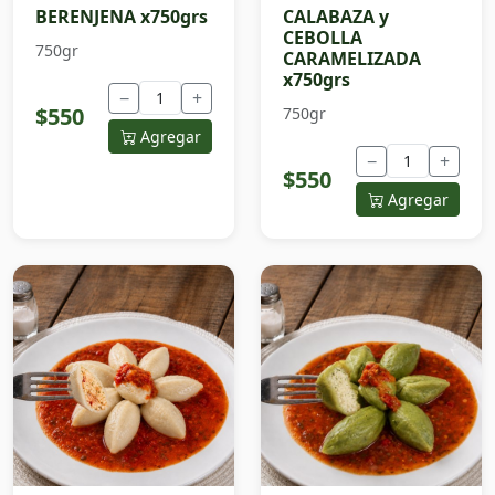
BERENJENA x750grs
CALABAZA y
CEBOLLA
750gr
CARAMELIZADA
x750grs
−
+
$550
750gr
Agregar
−
+
$550
Agregar