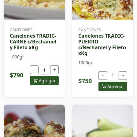
CANELONES
CANELONES
Canelones TRADIC-
Canelones TRADIC-
CARNE c/Bechamel
PUERRO
y Fileto xKg
c/Bechamel y Fileto
xKg
1000gr
1000gr
−
+
$790
−
+
$750
Agregar
Agregar