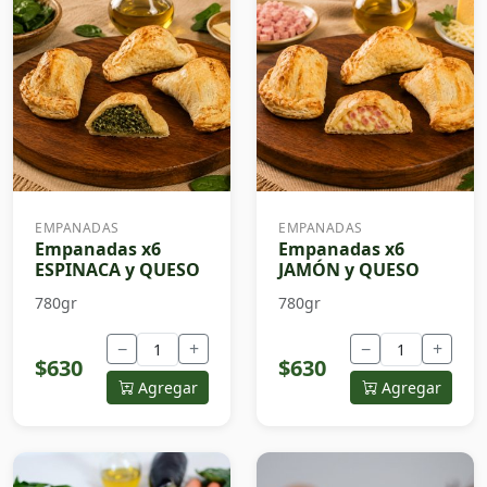
EMPANADAS
EMPANADAS
Empanadas x6
Empanadas x6
ESPINACA y QUESO
JAMÓN y QUESO
780gr
780gr
−
+
−
+
$630
$630
Agregar
Agregar