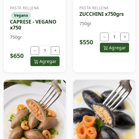
PASTA RELLENA
PASTA RELLENA
ZUCCHINI x750grs
Vegano
CAPRESE - VEGANO
750gr
x750
−
+
750gr
$550
Agregar
−
+
$650
Agregar