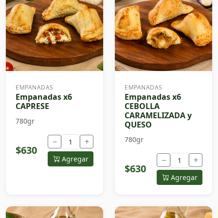
EMPANADAS
EMPANADAS
Empanadas x6
Empanadas x6
CAPRESE
CEBOLLA
CARAMELIZADA y
780gr
QUESO
780gr
−
+
$630
Agregar
−
+
$630
Agregar