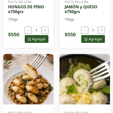
PASTA RELLENA
PASTA RELLENA
HONGOS DE PINO
JAMÓN y QUESO
x750grs
x750grs
750gr
750gr
−
+
−
+
$550
$550
Agregar
Agregar
PASTA RELLENA
PASTA RELLENA