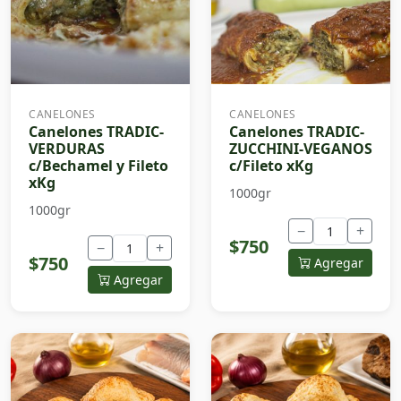
CANELONES
CANELONES
Canelones TRADIC-
Canelones TRADIC-
VERDURAS
ZUCCHINI-VEGANOS
c/Bechamel y Fileto
c/Fileto xKg
xKg
1000gr
1000gr
−
+
$750
−
+
$750
Agregar
Agregar