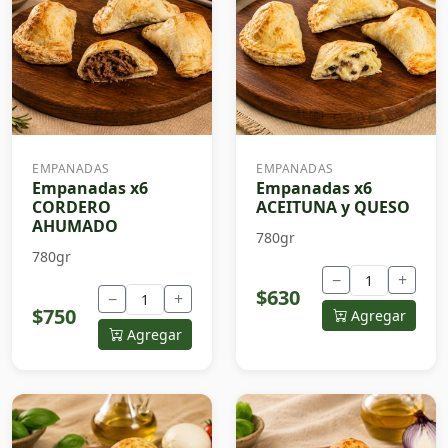
EMPANADAS
EMPANADAS
Empanadas x6
Empanadas x6
CORDERO
ACEITUNA y QUESO
AHUMADO
780gr
780gr
−
+
$630
−
+
$750
Agregar
Agregar