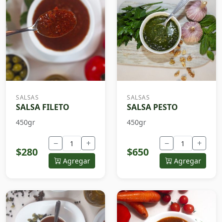
SALSAS
SALSAS
SALSA FILETO
SALSA PESTO
450gr
450gr
−
+
−
+
$280
$650
Agregar
Agregar