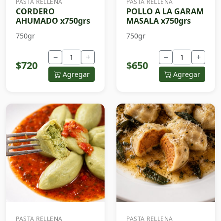
PASTA RELLENA
PASTA RELLENA
CORDERO
POLLO A LA GARAM
AHUMADO x750grs
MASALA x750grs
750gr
750gr
−
+
−
+
$720
$650
Agregar
Agregar
PASTA RELLENA
PASTA RELLENA