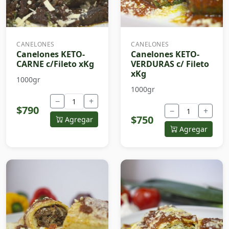
CANELONES
CANELONES
Canelones KETO-
Canelones KETO-
CARNE c/Fileto xKg
VERDURAS c/ Fileto
xKg
1000gr
1000gr
−
+
$790
−
+
$750
Agregar
Agregar