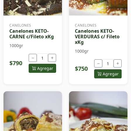
CANELONES
CANELONES
Canelones KETO-
Canelones KETO-
CARNE c/Fileto xKg
VERDURAS c/ Fileto
xKg
1000gr
1000gr
−
+
$790
−
+
$750
Agregar
Agregar