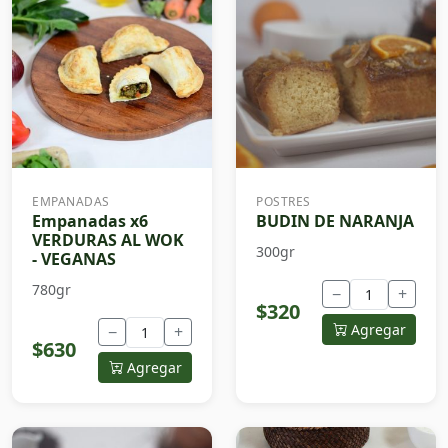
EMPANADAS
POSTRES
Empanadas x6
BUDIN DE NARANJA
VERDURAS AL WOK
300gr
- VEGANAS
780gr
−
+
$320
Agregar
−
+
$630
Agregar