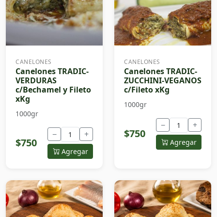
CANELONES
CANELONES
Canelones TRADIC-
Canelones TRADIC-
VERDURAS
ZUCCHINI-VEGANOS
c/Bechamel y Fileto
c/Fileto xKg
xKg
1000gr
1000gr
−
+
$750
−
+
$750
Agregar
Agregar