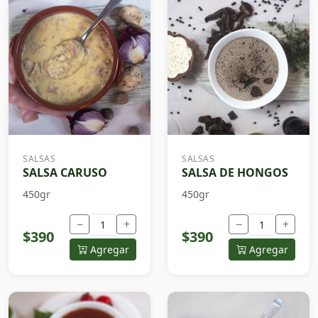
SALSAS
SALSAS
SALSA CARUSO
SALSA DE HONGOS
450gr
450gr
−
+
−
+
$390
$390
Agregar
Agregar