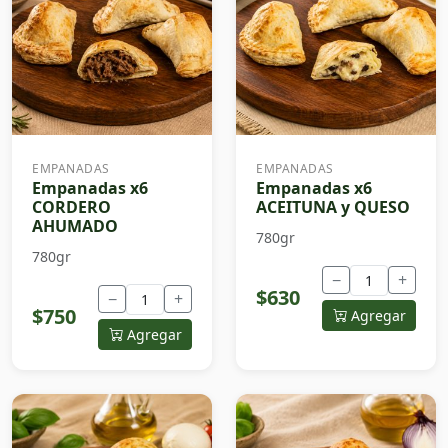
EMPANADAS
EMPANADAS
Empanadas x6
Empanadas x6
CORDERO
ACEITUNA y QUESO
AHUMADO
780gr
780gr
−
+
$630
−
+
$750
Agregar
Agregar