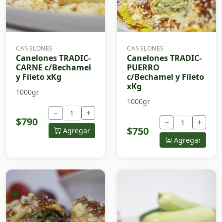
CANELONES
CANELONES
Canelones TRADIC-
Canelones TRADIC-
CARNE c/Bechamel
PUERRO
y Fileto xKg
c/Bechamel y Fileto
xKg
1000gr
1000gr
−
+
$790
−
+
$750
Agregar
Agregar