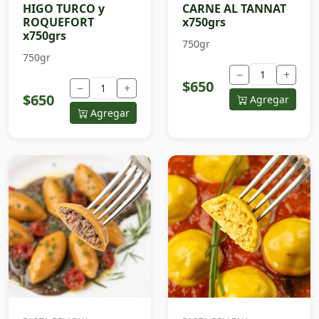
HIGO TURCO y
CARNE AL TANNAT
ROQUEFORT
x750grs
x750grs
750gr
750gr
−
+
$650
−
+
$650
Agregar
Agregar