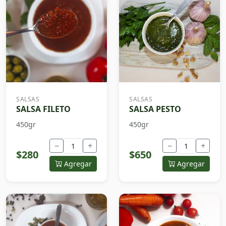
SALSAS
SALSAS
SALSA FILETO
SALSA PESTO
450gr
450gr
−
+
−
+
$280
$650
Agregar
Agregar