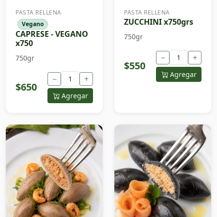
PASTA RELLENA
PASTA RELLENA
ZUCCHINI x750grs
Vegano
CAPRESE - VEGANO
750gr
x750
−
+
750gr
$550
Agregar
−
+
$650
Agregar