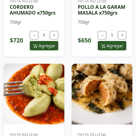
PASTA RELLENA
PASTA RELLENA
CORDERO
POLLO A LA GARAM
AHUMADO x750grs
MASALA x750grs
750gr
750gr
−
+
−
+
$720
$650
Agregar
Agregar
PASTA RELLENA
PASTA RELLENA