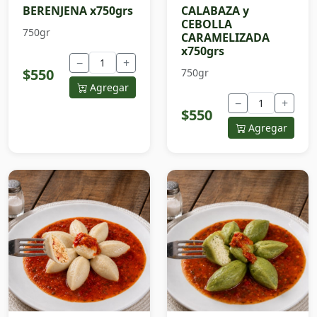
BERENJENA x750grs
CALABAZA y
CEBOLLA
750gr
CARAMELIZADA
x750grs
−
+
$550
750gr
Agregar
−
+
$550
Agregar