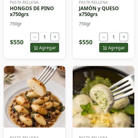
PASTA RELLENA
PASTA RELLENA
HONGOS DE PINO
JAMÓN y QUESO
x750grs
x750grs
750gr
750gr
−
+
−
+
$550
$550
Agregar
Agregar
PASTA RELLENA
PASTA RELLENA