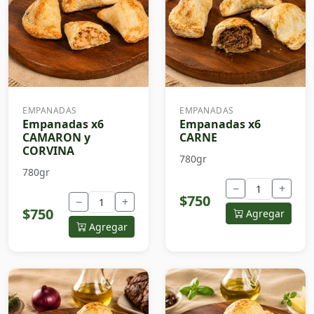
EMPANADAS
EMPANADAS
Empanadas x6
Empanadas x6
CAMARON y
CARNE
CORVINA
780gr
780gr
−
+
$750
−
+
$750
Agregar
Agregar