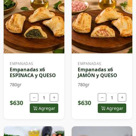
EMPANADAS
EMPANADAS
Empanadas x6
Empanadas x6
ESPINACA y QUESO
JAMÓN y QUESO
780gr
780gr
−
+
−
+
$630
$630
Agregar
Agregar