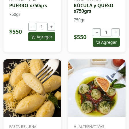
PUERRO x750grs
RÚCULA y QUESO
x750grs
750gr
750gr
−
+
$550
−
+
$550
Agregar
Agregar
PASTA RELLENA
H. ALTERNATIVAS