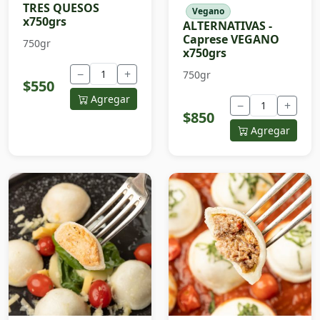
TRES QUESOS
Vegano
x750grs
ALTERNATIVAS -
Caprese VEGANO
750gr
x750grs
−
+
750gr
$550
Agregar
−
+
$850
Agregar