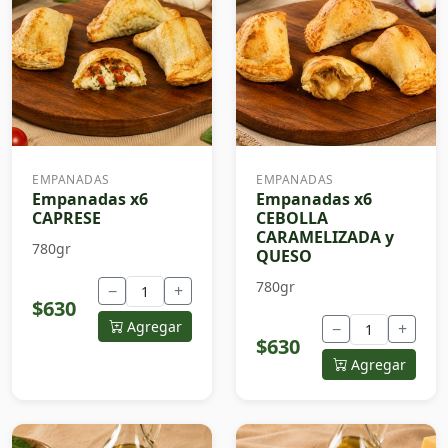
EMPANADAS
EMPANADAS
Empanadas x6
Empanadas x6
CAPRESE
CEBOLLA
CARAMELIZADA y
780gr
QUESO
780gr
−
+
$630
Agregar
−
+
$630
Agregar